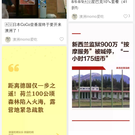
8/6-8/9🇦🇺星巴克10🔪套餐（41
折❗）
澳洲momo爱吃
3
🇦🇺日本CoCo壹番屋终于要开来
澳洲了！
澳洲momo爱吃