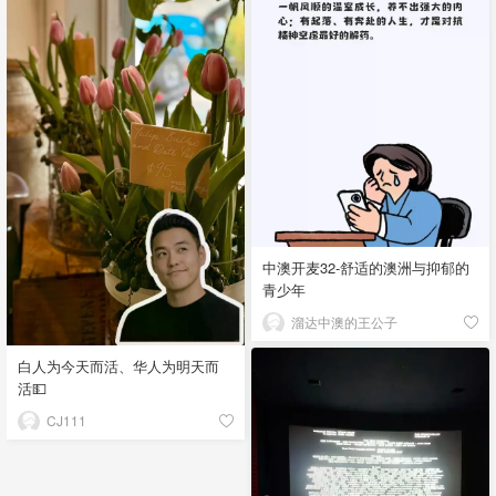
中澳开麦32-舒适的澳洲与抑郁的
青少年
溜达中澳的王公子
白人为今天而活、华人为明天而
活💵
CJ111