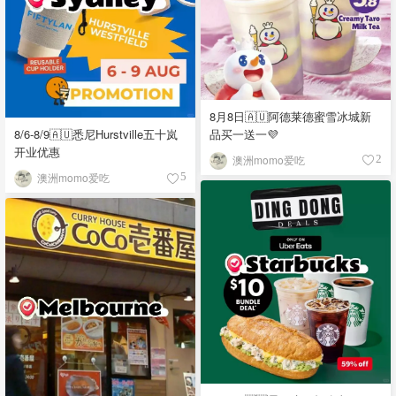
8月8日🇦🇺阿德莱德蜜雪冰城新
品买一送一💜
8/6-8/9🇦🇺悉尼Hurstville五十岚
开业优惠
澳洲momo爱吃
2
澳洲momo爱吃
5