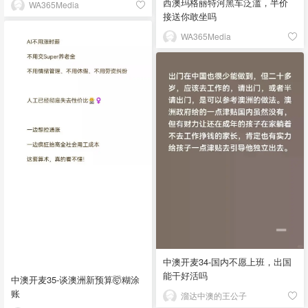
西澳玛格丽特河黑车泛滥，半价
WA365Media
接送你敢坐吗
WA365Media
中澳开麦34-国内不愿上班，出国
能干好活吗
中澳开麦35-谈澳洲新预算🤯糊涂
账
溜达中澳的王公子