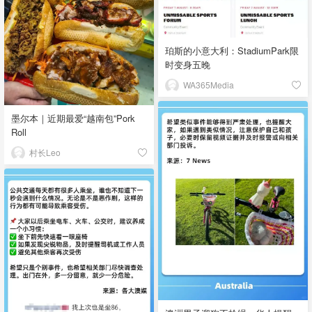
珀斯的小意大利：StadiumPark限
时变身五晚
WA365Media
墨尔本｜近期最爱“越南包”Pork
Roll
村长Leo