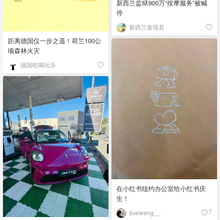
新西兰监狱900万“按摩服务”被喊
停
新西兰发现君
距离德国仅一步之遥！荷兰100公
顷森林火灾
德国吃喝玩乐
在小红书纽约办公室给小红书庆
生！
suewang__
7