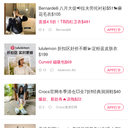
Bernardelli 八月大促📢拉夫劳伦衬衫$51🐎麻
花毛衣$105
直接4.5折！TB四杠卫衣$481
3
Bernardelli
APP打开
lululemon 折扣区好价不断💫淀粉蓝皮肤衣
$199
Curved 磁吸包$69
13
lululemon AU
APP打开
Crocs官网冬季清仓💥全7折❗经典洞洞鞋$40
爆款、新款有🔥凉拖$22
2
Crocs澳洲官网
APP打开