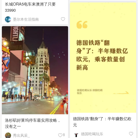
长城ORA5电车来澳洲了只要
33990
墨尔本生活指南
德国铁路“翻身”了：半年赚数亿欧
洛杉矶好莱坞停车最实用攻略，
元
没有之一
德国吃喝玩乐
秀出风采_
8