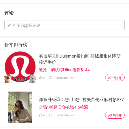
评论
打开App写评论
折扣排行榜
实属罕见‼️lululemon折扣区 羽绒服集体降💥
接近半价
速抢！胡桃棕Dfine连帽$144
0
lululemon AU
APP打开
炸裂升级💥DJ折上3折 拉夫劳伦亚麻衬衫$77
全场1折起 CK内裤$4.5捡漏
4
David Jones
APP打开