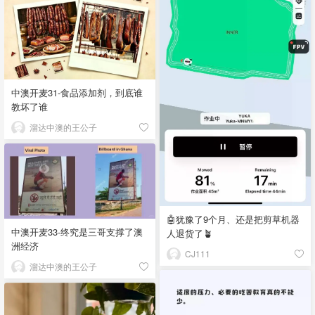
中澳开麦31-食品添加剂，到底谁
教坏了谁
溜达中澳的王公子
🤖犹豫了9个月、还是把剪草机器
中澳开麦33-终究是三哥支撑了澳
人退货了🪴
洲经济
CJ111
溜达中澳的王公子