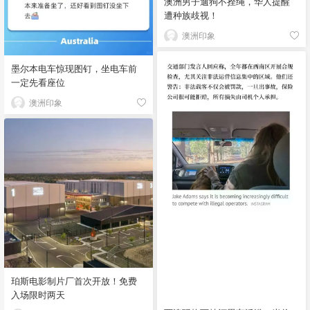
澳洲男子遛狗不拴绳，华人提醒
遭种族歧视！
澳洲印象
墨尔本电车惊现图钉，坐电车前
一定先看座位
澳洲印象
珀斯电影制片厂首次开放！免费
入场限时两天