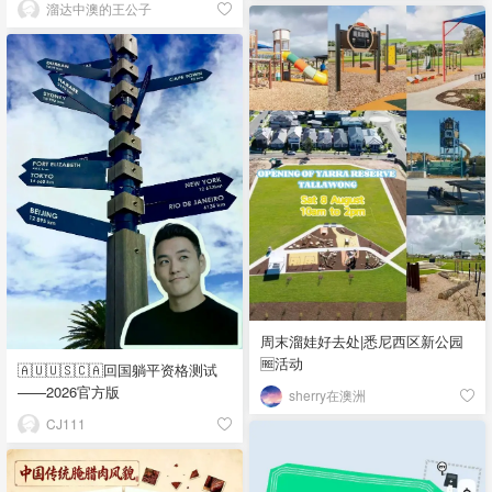
溜达中澳的王公子
周末溜娃好去处|悉尼西区新公园
🆓活动
🇦🇺🇺🇸🇨🇦回国躺平资格测试
——2026官方版
sherry在澳洲
CJ111