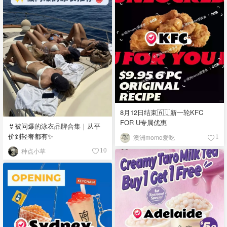
8月12日结束🇦🇺新一轮KFC
FOR U专属优惠
👙被问爆的泳衣品牌合集｜从平
价到轻奢都有✨
澳洲momo爱吃
1
种点小草
10