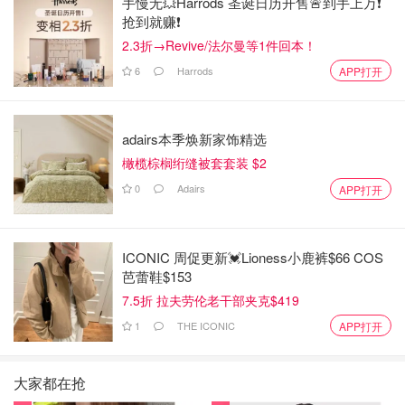
手慢无💥Harrods 圣诞日历开售🚨到手上万❗️
抢到就赚❗️
2.3折→Revive/法尔曼等1件回本！
6
Harrods
APP打开
adairs本季焕新家饰精选
橄榄棕榈绗缝被套套装 $2
0
Adairs
APP打开
ICONIC 周促更新💓Lioness小鹿裤$66 COS
芭蕾鞋$153
7.5折 拉夫劳伦老干部夹克$419
1
THE ICONIC
APP打开
大家都在抢