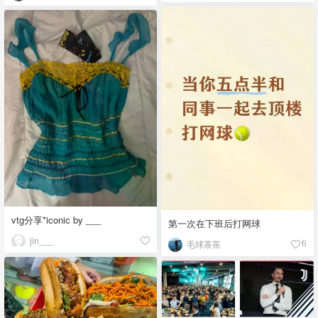
vtg分享*iconic by ___
第一次在下班后打网球
jin___
毛球茶茶
6