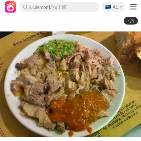
🇦🇺
Sasa美妆护肤3.5折
AU
lululemon折扣上新
SSENSE年中3折
FreshBeauty好价汇总
Cettire降价+叠9折
Farfetch折上8折
WWS Coles超市实拍
viagogo二手票捡漏
Myer清仓1折起
The Outnet奢牌1折起
David Jones 3折起
Flannels大牌1折
Perfumes Club护肤1折
AMIRO返校季6.2折
Oweek抽奖送Airpods
Amazon折扣汇总
eToro入金$200送$50
Amazon数码好物
ICONIC本周7.5折
ThedoubleF高奢地板价
Moose Knuckles 6折
丝芙兰5折起
EUFY官网3.7折起
Selenichast首饰2折
Trip机票酒店促销
YSL送5件彩妆礼
Amazon家居好物
BIGBANG巡演开票
David Jones时尚3折
Amazon美妆护肤
雅漾大喷$8
过敏原检测盒$33
伊索独家赠50ml沐浴露
科颜氏清仓3折
SEALIFE海洋馆门票6折
丝塔芙大白罐$16
订阅Newsletter送香薰
Cult Beauty 6.8折
Harrods圣诞日历2.3折
LN-CC奢牌私促3折
d'Alba空姐喷雾$16
EVE LOM套装逆天2折
Bernardelli独家4折
Adore Beauty 6折起
CT圣诞日历
Mytheresa奢品2.7折
Luxury Escapes 9折
Currentbody美容仪9折
卡诗9折+赠4件礼
MOON Garden Live
ALLSAINTS美衣3折
Roborock扫地机3.7折
Tingo Life水杯$24
Valentino官网5折
CR洗发护发6.3折
2/4