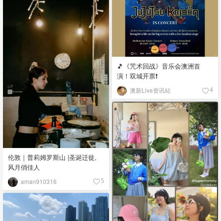
🎵《咒术回战》音乐会澳洲首
演！双城开票❗️
澳新Live资讯站
4
伦敦｜普莉姆罗斯山 |圣诞迁徙,
风月俏佳人
aman910316
5