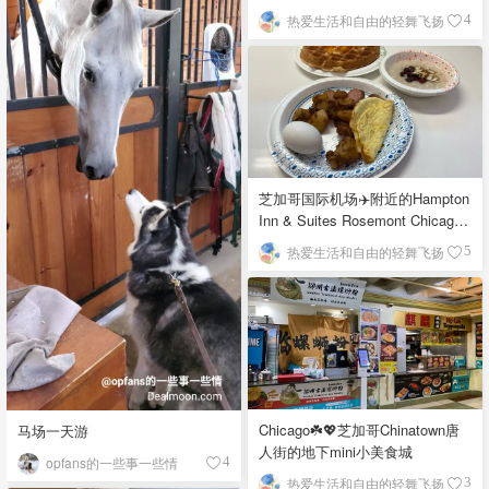
栉比的高楼
热爱生活和自由的轻舞飞扬
4
芝加哥国际机场✈️附近的Hampton
Inn & Suites Rosemont Chicago
O'Hare自助早餐
热爱生活和自由的轻舞飞扬
5
Chicago☘️💖芝加哥Chinatown唐
马场一天游
人街的地下mini小美食城
opfans的一些事一些情
4
热爱生活和自由的轻舞飞扬
3