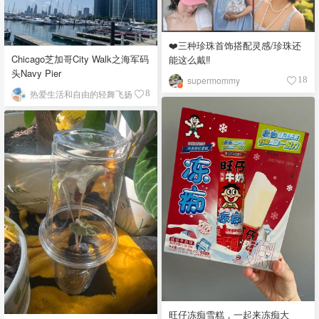
❤️三种珍珠首饰搭配灵感/珍珠还
Chicago芝加哥City Walk之海军码
能这么戴‼️
头Navy Pier
supermommy
18
热爱生活和自由的轻舞飞扬
8
旺仔冻痴雪糕，一起来冻痴大