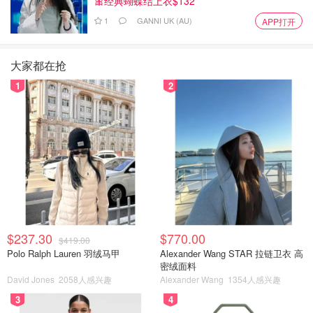
🎀经典蝴蝶结上衣$132
1
GANNI UK (AU)
APP打开
大家都在抢
1
2
$237.30
$770.00
$419.00
Polo Ralph Lauren 羽绒马甲
Alexander Wang STAR 拉链卫衣 高
密绒面料
David Jones
2058人感兴趣
Alexander Wang
1354人感兴趣
3
4