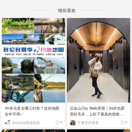
猜你喜欢
🐟多伦多去哪儿钓鱼？这份地图
旧金山City Walk穿搭｜54岁也爱
全年可用✅
宽松毛衣，上松下紧真的很救比
例
America周末快讯
不要坚持要爱
4
9