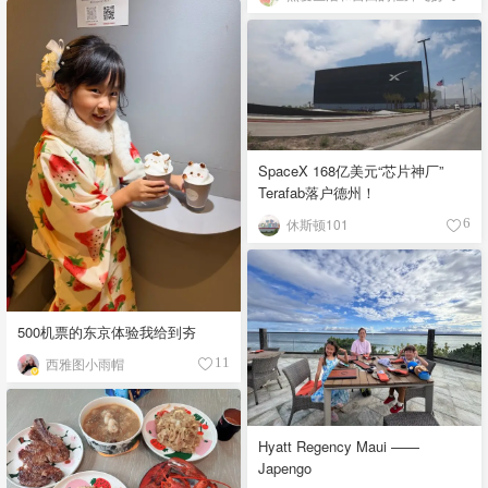
SpaceX 168亿美元“芯片神厂”
Terafab落户德州！
休斯顿101
6
500机票的东京体验我给到夯
西雅图小雨帽
11
Hyatt Regency Maui ——
Japengo