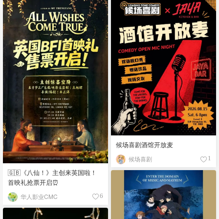
候场喜剧酒馆开放麦
候场喜剧
1
🇬🇧《八仙！》主创来英国啦！
首映礼抢票开启⏰
华人影业CMC
6