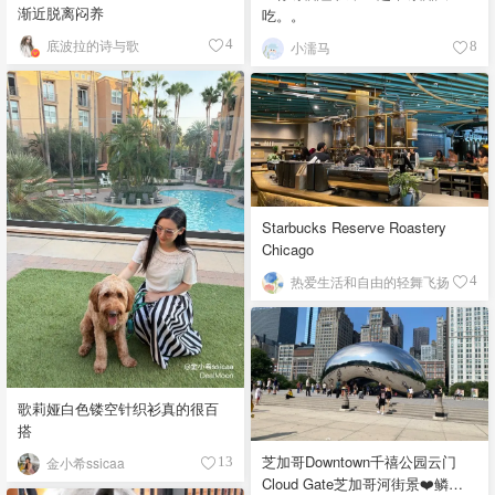
渐近脱离闷养
吃。。
底波拉的诗与歌
4
小濡马
8
Starbucks Reserve Roastery
Chicago
热爱生活和自由的轻舞飞扬
4
歌莉娅白色镂空针织衫真的很百
搭
芝加哥Downtown千禧公园云门
金小希ssicaa
13
Cloud Gate芝加哥河街景❤️鳞次