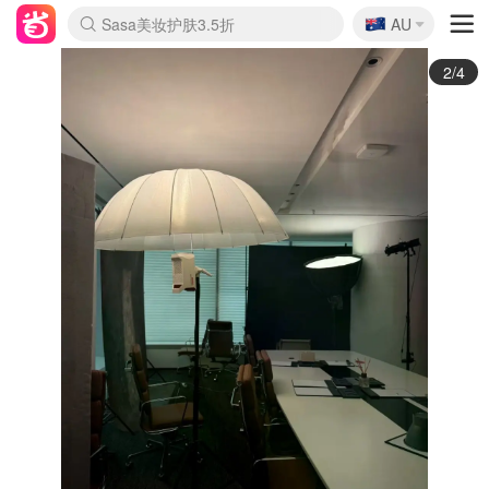
🇦🇺
Sasa美妆护肤3.5折
AU
lululemon折扣上新
SSENSE年中2.5折
FreshBeauty好价汇总
Cettire降价+叠9折
WWS Coles超市实拍
viagogo二手票捡漏
Myer超级周末
The Outnet奢牌1折起
David Jones 3折起
Flannels大牌1折
Perfumes Club护肤1折
AMIRO面罩$251
Amazon折扣汇总
eToro入金$200送$50
Amazon数码好物
ICONIC本周7.5折
ThedoubleF高奢地板价
Moose Knuckles 6折
丝芙兰5折起
EUFY摄像头$98
Selenichast首饰2折
Trip机票酒店促销
YSL送5件彩妆礼
Amazon家居好物
Amazon美妆护肤
雅漾大喷$8
过敏原检测盒$33
伊索独家赠50ml沐浴露
科颜氏高保湿面霜$29
SEALIFE海洋馆门票6折
丝塔芙大白罐$16
订阅Newsletter送香薰
Cult Beauty 6.8折
Harrods圣诞日历$525
LN-CC奢牌私促3折
d'Alba空姐喷雾$16
EVE LOM套装£56
Bernardelli独家4折
Adore Beauty 6折起
CT圣诞日历
Mytheresa奢品2.7折
Luxury Escapes 9折
Currentbody美容仪$881
MOON Garden Live
Roborock扫地机$649
Tingo Life水杯$24
Valentino官网5折
CR洗护套装$23
修丽可4件套$159
Myer彩妆2件7折
GANNI官网4.5折
Stylevana韩妆4折
Tessabit高奢8.5折
OGX洗发水$11
Amazon阿德莱德次日达
卡诗8.5折+赠礼
Philips Hue灯具8折
3/4