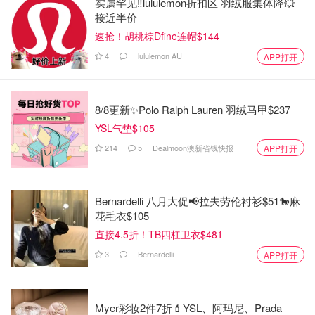
实属罕见‼️lululemon折扣区 羽绒服集体降💥
接近半价
速抢！胡桃棕Dfine连帽$144
4
lululemon AU
APP打开
8/8更新✨Polo Ralph Lauren 羽绒马甲$237
YSL气垫$105
214
5
Dealmoon澳新省钱快报
APP打开
Bernardelli 八月大促📢拉夫劳伦衬衫$51🐎麻
花毛衣$105
直接4.5折！TB四杠卫衣$481
3
Bernardelli
APP打开
Myer彩妆2件7折💄YSL、阿玛尼、Prada