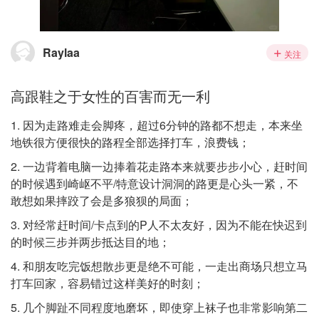
Raylaa
关注
高跟鞋之于女性的百害而无一利
1. 因为走路难走会脚疼，超过6分钟的路都不想走，本来坐
地铁很方便很快的路程全部选择打车，浪费钱；
2. 一边背着电脑一边捧着花走路本来就要步步小心，赶时间
的时候遇到崎岖不平/特意设计洞洞的路更是心头一紧，不
敢想如果摔跤了会是多狼狈的局面；
3. 对经常赶时间/卡点到的P人不太友好，因为不能在快迟到
的时候三步并两步抵达目的地；
4. 和朋友吃完饭想散步更是绝不可能，一走出商场只想立马
打车回家，容易错过这样美好的时刻；
5. 几个脚趾不同程度地磨坏，即使穿上袜子也非常影响第二