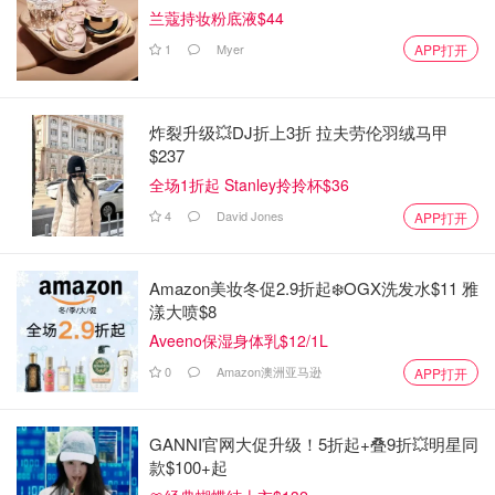
兰蔻持妆粉底液$44
1
Myer
APP打开
炸裂升级💥DJ折上3折 拉夫劳伦羽绒马甲
$237
全场1折起 Stanley拎拎杯$36
4
David Jones
APP打开
Amazon美妆冬促2.9折起❄️OGX洗发水$11 雅
漾大喷$8
Aveeno保湿身体乳$12/1L
0
Amazon澳洲亚马逊
APP打开
GANNI官网大促升级！5折起+叠9折💥明星同
款$100+起