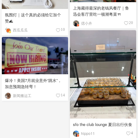
上海藏得最深的老钱风餐厅｜鲁
迅会客厅里吃一顿潮粤菜🍴
氛围灯｜这个真的必须给它加个
赞🌊
偲小卉
20
西瓜瓜瓜
10
爆冷！美国7月就业意外“跳水”，
加息预期急转弯！
新闻搬运工
14
sfo the club lounge 夏日出行伙食
hippo11
4