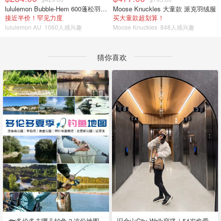
lululemon Bubble-Hem 600蓬松羽绒夹克
Moose Knuckles 大童款 派克羽绒服
接近半价！罕见力度
买大童款超划算！
lululemon AU
1060人感兴趣
Moose Knuckles
848人感兴趣
猜你喜欢
🐟多伦多去哪儿钓鱼？这份地图
旧金山City Walk穿搭｜54岁也爱