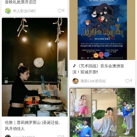
首映礼抢票开启⏰
华人影业CMC
6
🎵《咒术回战》音乐会澳洲首
演！双城开票❗️
澳新Live资讯站
4
伦敦｜普莉姆罗斯山 |圣诞迁徙,
风月俏佳人
5