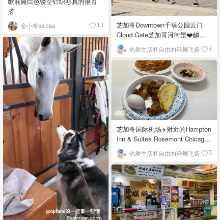
歌莉娅白色镂空针织衫真的很百
搭
芝加哥Downtown千禧公园云门
金小希ssicaa
13
Cloud Gate芝加哥河街景❤️鳞次
栉比的高楼
热爱生活和自由的轻舞飞扬
4
芝加哥国际机场✈️附近的Hampton
Inn & Suites Rosemont Chicago
O'Hare自助早餐
热爱生活和自由的轻舞飞扬
5