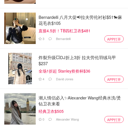
Bernardelli 八月大促📢拉夫劳伦衬衫$51🐎麻
花毛衣$105
直接4.5折！TB四杠卫衣$481
3
Bernardelli
APP打开
炸裂升级💥DJ折上3折 拉夫劳伦羽绒马甲
$237
全场1折起 Stanley拎拎杯$36
4
David Jones
APP打开
潮人情侣必入✨Alexander Wang经典水洗/烫
钻卫衣来看
经典卫衣$505
0
Alexander Wang
APP打开