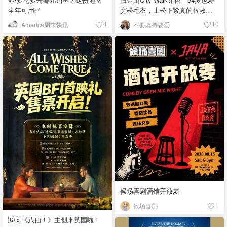
全年可用✅
宽松毛衣，上松下紧真的很救比
例
America周末快讯
不要坚持要爱
4
10
候场喜剧酒馆开放麦
候场喜剧
1
🇬🇧《八仙！》主创来英国啦！