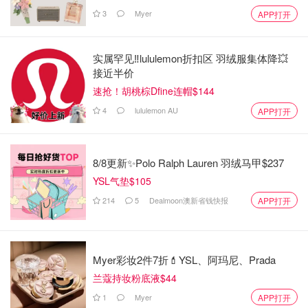
3
Myer
APP打开
实属罕见‼️lululemon折扣区 羽绒服集体降💥
接近半价
速抢！胡桃棕Dfine连帽$144
4
lululemon AU
APP打开
8/8更新✨Polo Ralph Lauren 羽绒马甲$237
YSL气垫$105
214
5
Dealmoon澳新省钱快报
APP打开
Myer彩妆2件7折💄YSL、阿玛尼、Prada
兰蔻持妆粉底液$44
1
Myer
APP打开