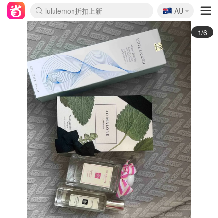
🇦🇺
Sasa美妆护肤3.5折
AU
lululemon折扣上新
SSENSE年中2.5折
FreshBeauty好价汇总
Cettire降价+叠9折
WWS Coles超市实拍
viagogo二手票捡漏
Myer超级周末
The Outnet奢牌1折起
David Jones 3折起
Flannels大牌1折
Perfumes Club护肤1折
AMIRO面罩$251
Amazon折扣汇总
eToro入金$200送$50
Amazon数码好物
ICONIC本周7.5折
ThedoubleF高奢地板价
Moose Knuckles 6折
丝芙兰5折起
EUFY摄像头$98
Selenichast首饰2折
Trip机票酒店促销
YSL送5件彩妆礼
Amazon家居好物
Amazon美妆护肤
雅漾大喷$8
过敏原检测盒$33
伊索独家赠50ml沐浴露
科颜氏高保湿面霜$29
SEALIFE海洋馆门票6折
丝塔芙大白罐$16
订阅Newsletter送香薰
Cult Beauty 6.8折
Harrods圣诞日历$525
LN-CC奢牌私促3折
d'Alba空姐喷雾$16
EVE LOM套装£56
Bernardelli独家4折
Adore Beauty 6折起
CT圣诞日历
Mytheresa奢品2.7折
Luxury Escapes 9折
Currentbody美容仪$881
MOON Garden Live
Roborock扫地机$649
Tingo Life水杯$24
Valentino官网5折
CR洗护套装$23
修丽可4件套$159
Myer彩妆2件7折
GANNI官网4.5折
Stylevana韩妆4折
Tessabit高奢8.5折
OGX洗发水$11
Amazon阿德莱德次日达
卡诗8.5折+赠礼
Philips Hue灯具8折
2/6