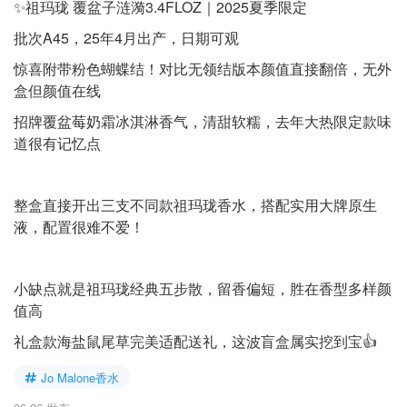
✨祖玛珑 覆盆子涟漪3.4FLOZ｜2025夏季限定
批次A45，25年4月出产，日期可观
惊喜附带粉色蝴蝶结！对比无领结版本颜值直接翻倍，无外
盒但颜值在线
招牌覆盆莓奶霜冰淇淋香气，清甜软糯，去年大热限定款味
道很有记忆点
整盒直接开出三支不同款祖玛珑香水，搭配实用大牌原生
液，配置很难不爱！
小缺点就是祖玛珑经典五步散，留香偏短，胜在香型多样颜
值高
礼盒款海盐鼠尾草完美适配送礼，这波盲盒属实挖到宝👍
Jo Malone香水