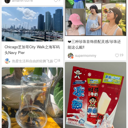
aman910316
❤️三种珍珠首饰搭配灵感/珍珠还
Chicago芝加哥City Walk之海军码
能这么戴‼️
头Navy Pier
supermommy
19
热爱生活和自由的轻舞飞扬
8