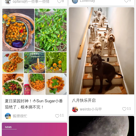
Lovemay
opfans的一些事一些情
8
八月快乐开启
夏日菜园封神！🍅Sun Sugar小番
茄绝了，根本摘不完！
weirdo小马甲
11
狐狸很忙
11