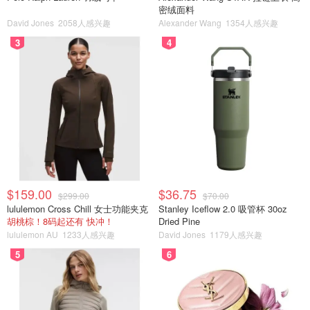
密绒面料
David Jones
2058人感兴趣
Alexander Wang
1354人感兴趣
3
4
$159.00
$36.75
$299.00
$70.00
lululemon Cross Chill 女士功能夹克
Stanley Iceflow 2.0 吸管杯 30oz
胡桃棕！8码起还有 快冲！
Dried Pine
lululemon AU
1233人感兴趣
David Jones
1179人感兴趣
5
6