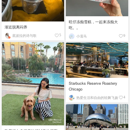
旺仔冻痴雪糕，一起来冻痴大
渐近脱离闷养
吃。。
底波拉的诗与歌
5
小濡马
9
Starbucks Reserve Roastery
Chicago
热爱生活和自由的轻舞飞扬
4