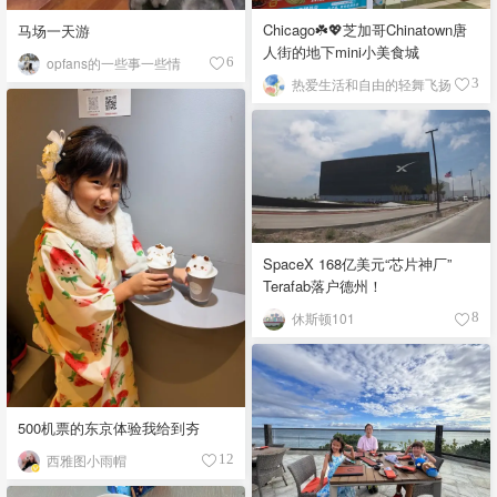
Chicago☘️💖芝加哥Chinatown唐
马场一天游
人街的地下mini小美食城
opfans的一些事一些情
6
热爱生活和自由的轻舞飞扬
3
SpaceX 168亿美元“芯片神厂”
Terafab落户德州！
休斯顿101
8
500机票的东京体验我给到夯
西雅图小雨帽
12