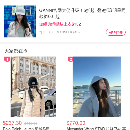
GANNI官网大促升级！5折起+叠9折💥明星同
款$100+起
🎀经典蝴蝶结上衣$132
1
GANNI UK (AU)
APP打开
大家都在抢
1
2
$237.30
$770.00
$419.00
Polo Ralph Lauren 羽绒马甲
Alexander Wang STAR 拉链卫衣 高