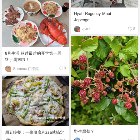
Hyatt Regency Maui ——
Japengo
小a1
8
8月生活 熬过最难的开学第一周
终于周末啦！
Summer在漂流
8
野生黑莓？
周五晚餐：一张薄底Pizza就搞定
1