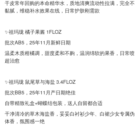
干皮常年回购的本命精华水，质地清爽流动性拉满，完全不
黏腻，维稳补水效果在线，日常护肤刚需款
✨祖玛珑 橘子果酱 1FLOZ
批次AB5，25年11月新鲜日期
温柔木质柑橘调，甜度柔和不齁，温润绵软的果香，日常喷
超治愈
✨祖玛珑 鼠尾草与海盐 3.4FLOZ
批次BB5，25年11月产日期绝佳
自带精致礼盒+蝴蝶结包装，送人自留都合适
干净清冷的草木海盐香，妥妥白衬衫少年、白裙少女专属伪
体香，氛围感一绝