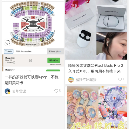
降噪效果拔群😍Pixel Buds Pro 2
入耳式耳机，用两周不想摘下来
一杯奶茶钱就可以看k-pop，不愧
猪猪不吃猪猪
2
是阿美莉卡
仙草雪泥
3