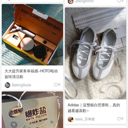
Zhengmmm
4
大大提升家务幸福感--HOTO电动
旋转清洁刷
BakingSoda
8
Adidas｜這雙銀白芭蕾鞋，真的
越看越喜歡✨
sasa_莎琳酱
6