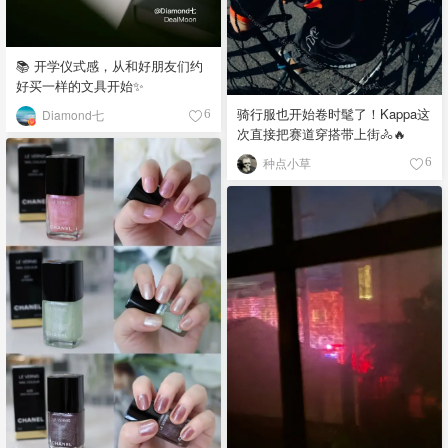
📚 开学仪式感，从和好朋友们约
好买一样的文具开始✨
骑行服也开始卷时髦了！Kappa这
Diamond七
6
次直接把赛道穿搭带上街🚴🔥
种点小草
6