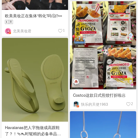
欧美美妆正在集体“韩化”吗🤔⁉️👀
🇰🇷
北美美妆君
1
Costco这款日式煎饺打折啦🥟
快乐的天使1963
2
Havaianas把人字拖做成高跟鞋
了？！🩴👠时髦精的必备单品