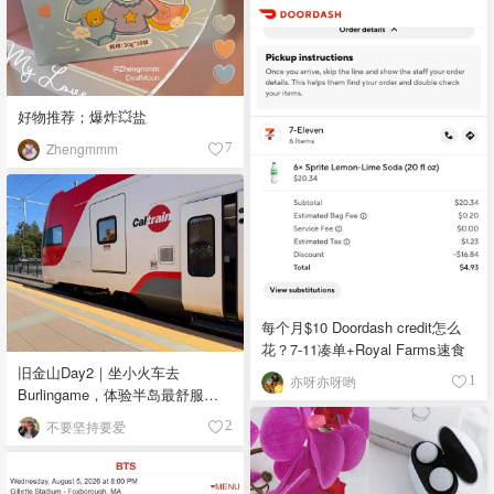
好物推荐；爆炸💥盐
Zhengmmm
7
每个月$10 Doordash credit怎么
花？7-11凑单+Royal Farms速食
旧金山Day2｜坐小火车去
亦呀亦呀哟
1
Burlingame，体验半岛最舒服的
小镇生活🌿
不要坚持要爱
2