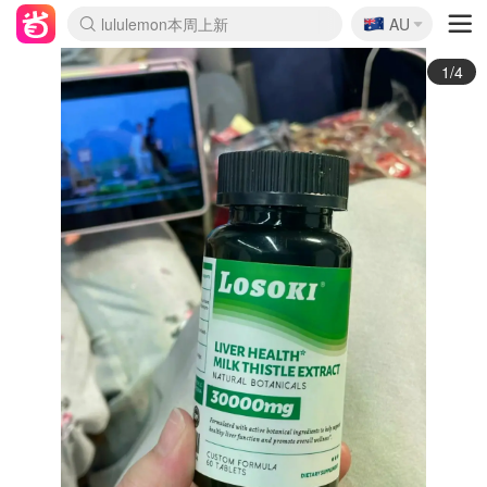
🇦🇺
Sasa美妆护肤3.5折
AU
lululemon本周上新
SSENSE年中3折
FreshBeauty好价汇总
Cettire降价+叠9折
Farfetch折上8折
WWS Coles超市实拍
viagogo二手票捡漏
Myer清仓1折起
The Outnet奢牌1折起
David Jones 3折起
Flannels大牌1折
Perfumes Club护肤1折
AMIRO返校季6.2折
Oweek抽奖送Airpods
Amazon折扣汇总
eToro入金$200送$50
Amazon数码好物
ICONIC本周7.5折
ThedoubleF高奢地板价
Moose Knuckles 6折
丝芙兰5折起
EUFY官网3.7折起
Selenichast首饰2折
Trip机票酒店促销
YSL送5件彩妆礼
Amazon家居好物
BIGBANG巡演开票
David Jones时尚3折
Amazon美妆护肤
雅漾大喷$8
过敏原检测盒$33
伊索独家赠50ml沐浴露
科颜氏送高保湿面霜
SEALIFE海洋馆门票6折
丝塔芙大白罐$16
订阅Newsletter送香薰
Cult Beauty 6.8折
Harrods圣诞日历2.3折
LN-CC奢牌私促3折
d'Alba空姐喷雾$16
EVE LOM套装逆天2折
Bernardelli独家4折
Adore Beauty 6折起
CT圣诞日历
Mytheresa奢品2.7折
2/4