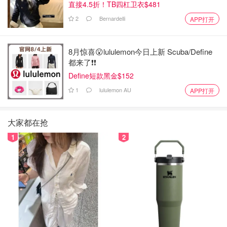
直接4.5折！TB四杠卫衣$481
2
Bernardelli
APP打开
8月惊喜😮lululemon今日上新 Scuba/Define
都来了❗️❗️
Define短款黑金$152
1
lululemon AU
APP打开
大家都在抢
1
2