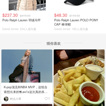
$237.30
$48.30
$419.00
$119.00
Polo Ralph Lauren 羽绒马甲
Polo Ralph Lauren POLO PONY
CAP 棒球帽
David Jones
234人感兴趣
David Jones
180人感兴趣
猜你喜欢
K-pop顶流和NBA MVP，这组合
谁想出来的❣️Levi’s这次真的杀疯
了！
种点小草
1