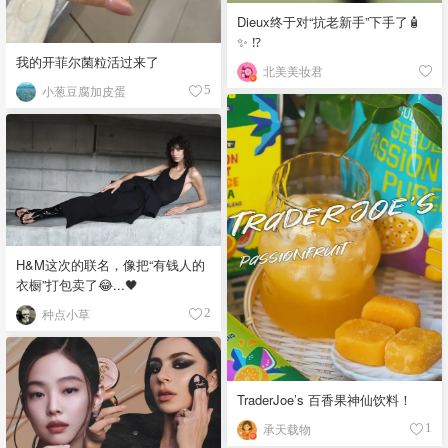
Dieux终于对“抗老新手”下手了🧴
✨ ⁉️
我的开菲尔菌粒活过来了
北美美妆君
小葱豆腐加皮蛋
5
H&M这次的联名，像把“有钱人的
衣橱”打包卖了😂...🖤
种点小草
2
TraderJoe’s 百香果神仙饮料！
承天载物
1