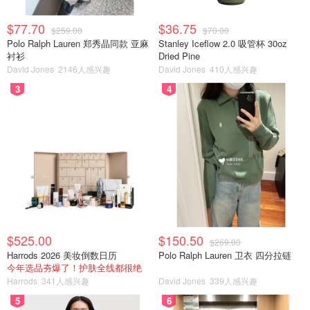
$77.70
$36.75
$259.00
$70.00
Polo Ralph Lauren 郑秀晶同款 亚麻
Stanley Iceflow 2.0 吸管杯 30oz
衬衫
Dried Pine
David Jones
2146人感兴趣
David Jones
410人感兴趣
3
4
$525.00
$150.50
$269.00
Harrods 2026 美妆倒数日历
Polo Ralph Lauren 卫衣 四分拉链
今年选品夯爆了！护肤全线都很绝
Harrods
341人感兴趣
David Jones
339人感兴趣
5
6