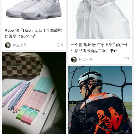
Kobe 10「Halo」回归！全白战靴
自带曼巴光环🤍🏀
一个把“地球记忆”穿上身了的户外
种点小草
5
生活品牌出新品了啦！🌍🪨
种点小草
3