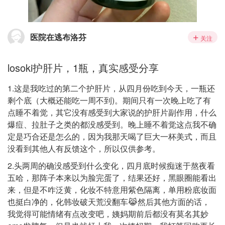
医院在逃布洛芬
关注
losoki护肝片，1瓶，真实感受分享
1.这是我吃过的第二个护肝片，从四月份吃到今天，一瓶还
剩个底（大概还能吃一周不到)。期间只有一次晚上吃了有
点睡不着觉，其它没有感受到大家说的护肝片副作用，什么
爆痘、拉肚子之类的都没感受到。晚上睡不着觉这点我不确
定是巧合还是怎么的，因为我那天喝了巨大一杯美式，而且
没看到其他人有反馈这个，所以仅供参考。
2.头两周的确没感受到什么变化，四月底时候痴迷于熬夜看
五哈，那阵子本来以为脸完蛋了，结果还好，黑眼圈能看出
来，但是不咋泛黄，化妆不特意用紫色隔离，单用粉底妆面
也挺白净的，化韩妆破天荒没翻车😹然后其他方面的话，
我觉得可能情绪有点改变吧，姨妈期前后都没有莫名其妙