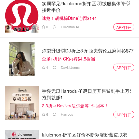
实属罕见‼️lululemon折扣区 羽绒服集体降💥
接近半价
速抢！胡桃棕Dfine连帽$144
0
lululemon AU
APP打开
炸裂升级💥DJ折上3折 拉夫劳伦亚麻衬衫$77
全场1折起 CK内裤$4.5捡漏
4
David Jones
APP打开
手慢无💥Harrods 圣诞日历开售🚨到手上万❗️
抢到就赚❗️
2.3折→Revive/法尔曼等1件回本！
6
Harrods
APP打开
lululemon 折扣区好价不断💫淀粉蓝皮肤衣