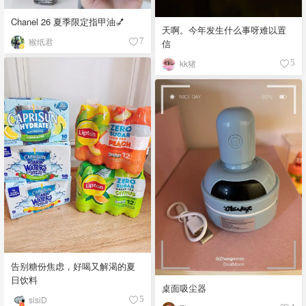
Chanel 26 夏季限定指甲油💅
天啊。今年发生什么事呀难以置
猴纸君
7
信
kk猪
5
告别糖份焦虑，好喝又解渴的夏
日饮料
桌面吸尘器
sisiD
5