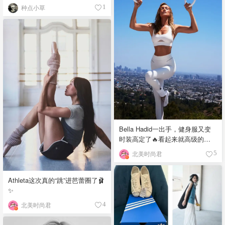
吧！
种点小草
1
Bella Hadid一出手，健身服又变
时装高定了🔥看起来就高级的不
行❣️
北美时尚君
5
Athleta这次真的“跳”进芭蕾圈了🩰
✨
北美时尚君
4