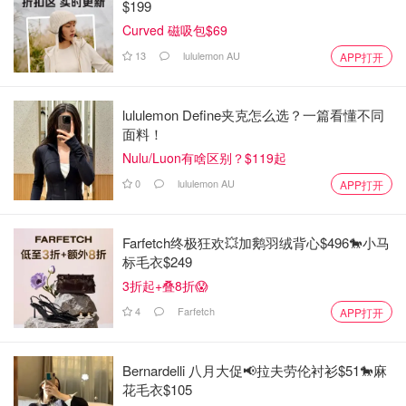
$199
Curved 磁吸包$69
13
lululemon AU
APP打开
lululemon Define夹克怎么选？一篇看懂不同
面料！
Nulu/Luon有啥区别？$119起
0
lululemon AU
APP打开
Farfetch终极狂欢💥加鹅羽绒背心$496🐎小马
标毛衣$249
3折起+叠8折😱
4
Farfetch
APP打开
Bernardelli 八月大促📢拉夫劳伦衬衫$51🐎麻
花毛衣$105