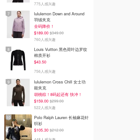
775人感兴趣
lululemon Down and Around
羽绒夹克
全码降价！
$189.00
$349.00
760人感兴趣
Louis Vuitton 黑色荷叶边罗纹
棉质开衫
$43.50
756人感兴趣
lululemon Cross Chill 女士功
能夹克
胡桃棕！8码起还有 快冲！
$159.00
$299.00
522人感兴趣
Polo Ralph Lauren 长袖麻花针
织衫
$105.30
$212.00
448人感兴趣