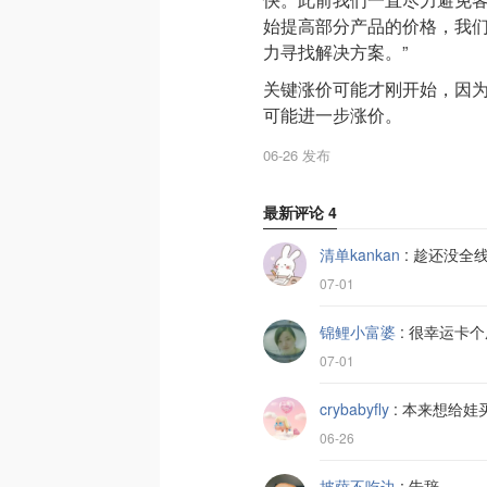
始提高部分产品的价格，我
力寻找解决方案。”
关键涨价可能才刚开始，因为
可能进一步涨价。
06-26 发布
最新评论
4
清单kankan
:
趁还没全线
07-01
锦鲤小富婆
:
很幸运卡个尾巴
07-01
crybabyfly
:
本来想给娃买
06-26
披萨不吃边
:
告辞