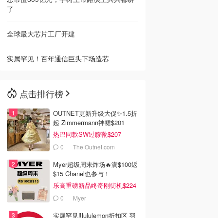
了
全球最大芯片工厂开建
实属罕见！百年通信巨头下场造芯
点击排行榜
OUTNET更新升级大促✨1.5折
起 Zimmermann神裙$201
热巴同款SW过膝靴$207
0
The Outnet.com
Myer超级周末炸场🔥满$100返
$15 Chanel也参与！
乐高重磅新品咚奇刚街机$224
0
Myer
实属罕见‼️lululemon折扣区 羽