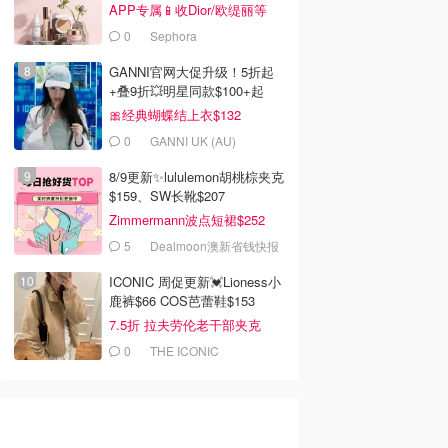
APP专属📱收Dior/欧缇丽等
0
Sephora
GANNI官网大促升级！5折起
+叠9折💥明星同款$100+起
🎀经典蝴蝶结上衣$132
0
GANNI UK (AU)
8/9更新✨lululemon胡桃棕夹克
$159、SW长靴$207
Zimmermann波点短裙$252
5
Dealmoon澳新省钱快报
ICONIC 周促更新💓Lioness小
鹿裤$66 COS芭蕾鞋$153
7.5折 拉夫劳伦老干部夹克
$419
0
THE ICONIC