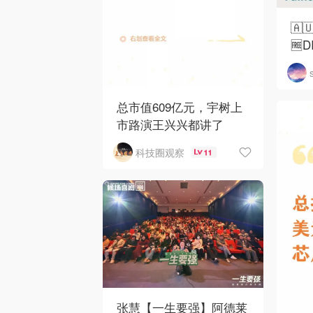
🇦
🆓
总市值609亿元，宇树上
市路演王兴兴都讲了
科技圈观察
11
张慧【一生要强】阿德莱