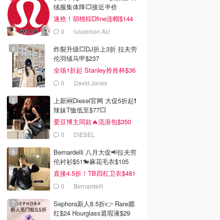
绒服集体降💥接近半价
速抢！胡桃棕Dfine连帽$144
0
lululemon AU
炸裂升级💥DJ折上3折 拉夫劳
伦羽绒马甲$237
全场1折起 Stanley拎拎杯$36
0
David Jones
上新🆕Diesel官网 大促5折起❗️
辣妹T恤低至$77💥
爱豆博主同款🔥流浪包$350
0
DIESEL
Bernardelli 八月大促📢拉夫劳
伦衬衫$51🐎麻花毛衣$105
直接4.5折！TB四杠卫衣$481
0
Bernardelli
Sephora新人8.5折👉 Rare腮
红$24 Hourglass遮瑕液$29