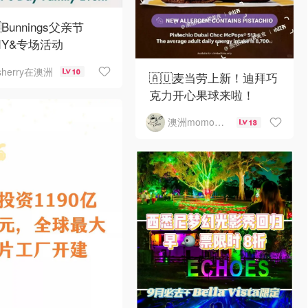
Bunnings父亲节
DIY&专场活动
sherry在澳洲
10
🇦🇺麦当劳上新！迪拜巧
克力开心果球来啦！
澳洲momo爱吃
13