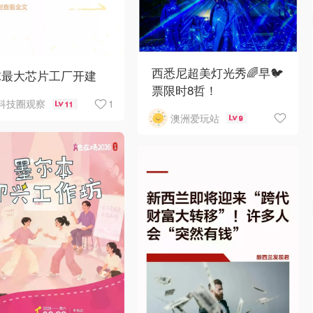
西悉尼超美灯光秀🌈早🐦
球最大芯片工厂开建
票限时8哲！
1
科技圈观察
11
澳洲爱玩站
9