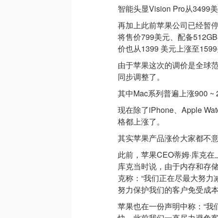
智能头显Vision Pro从349
再加上此前苹果公司已经暂停了售
将售价799美元、配备512G
价也从1399 美元上涨至159
由于苹果这次的调价是全球
同步调整了。
其中Mac系列普遍上涨900 ~
现在除了iPhone、Apple 
格都上涨了。
其实苹果产品涨价大家都不
此前，苹果CEO蒂姆·库克
库克当时说，由于内存和存
克称：“我们正在尽最大努力
努力保护我们的客户免受成本
苹果也在一份声明中称：“我
快。此前我们一直尽力避免