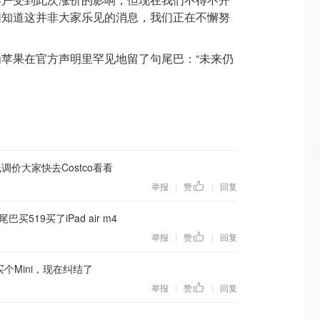
们知道这并非大家乐见的消息，我们正在不懈努
苹果在官方声明里罕见地留了句尾巴：“未来仍
调价大家快去Costco看看
举报
赞
回复
|
|
买519买了iPad air m4
举报
赞
回复
|
|
个Mini，现在纠结了
举报
赞
回复
|
|