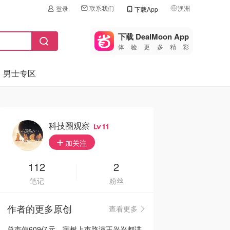
联系我们
澳洲
登录
下载App
🇺🇸
美国
下载 DealMoon App
体验更多精彩
🇨🇳
中国
男士专区
🇨🇦
加拿大
🇬🇧
英国
🇩🇪
德国
科技圈观察
11
🇫🇷
加关注
法国
🇮🇹
112
2
意大利
笔记
粉丝
🇦🇺
澳洲
作者的更多原创
查看更多
🇳🇿
新西兰
总市值609亿元，宇树上市路演王兴兴都讲