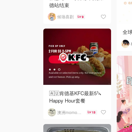
德站结束
候场喜剧
9
全
🇦🇺肯德基KFC最新5🔪
Happy Hour套餐
澳洲momo爱吃
13