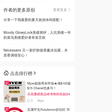
作者的更多原创
查看更多
🇳🇿
新西兰
分享一下我最爱的夏天旅游休闲搭配！
Moody GlowyLock美瞳测评，入坑美瞳一年
的菜鸟美瞳爱好者有发言权
Nécessaire 又一新护肤级香薰沐浴露，木
质香调很安心！
点击排行榜
Myer超级周末炸场🔥满$100返
$15 Chanel也参与！
乐高重磅新品咚奇刚街机$224
0
Myer
实属罕见‼️lululemon折扣区 羽