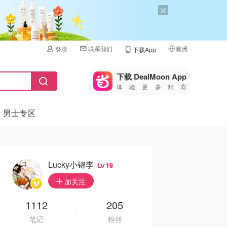
联系我们
澳洲
登录
下载App
🇺🇸
美国
下载 DealMoon App
体验更多精彩
🇨🇳
中国
男士专区
🇨🇦
加拿大
🇬🇧
英国
🇩🇪
德国
Lucky小锦李
19
🇫🇷
加关注
法国
🇮🇹
1112
205
意大利
笔记
粉丝
🇦🇺
澳洲