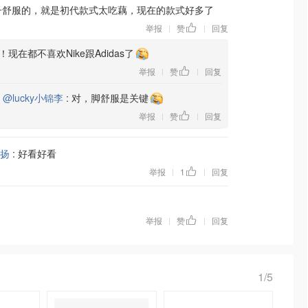
子舒服的，就是初代款式太吃藕，现在的款式好多了
举报
赞
回复
|
|
现在都不喜欢Nike跟Adidas了
举报
赞
回复
|
|
复
@lucky小锦李
:
对，脚舒服是关键
举报
赞
回复
|
|
扬
:
好看好看
举报
1
回复
|
|
举报
赞
回复
|
|
1/5