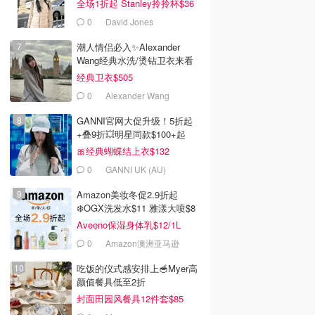
全场1折起 Stanley拎拎杯$36
0
David Jones
潮人情侣必入✨Alexander
Wang经典水洗/烫钻卫衣来看
经典卫衣$505
0
Alexander Wang
GANNI官网大促升级！5折起
+叠9折💥明星同款$100+起
🎀经典蝴蝶结上衣$132
0
GANNI UK (AU)
Amazon美妆冬促2.9折起
❄️OGX洗发水$11 雅漾大喷$8
Aveeno保湿身体乳$12/1L
0
Amazon澳洲亚马逊
吃饭的仪式感安排上🥣Myer高
颜值餐具低至2折
封面田园风餐具12件套$85