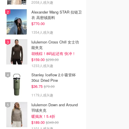
2058人感兴趣
Alexander Wang STAR 拉链卫
衣 高密绒面料
$770.00
1354人感兴趣
lululemon Cross Chill 女士功
能夹克
胡桃棕！8码起还有 快冲！
$159.00
$299.00
1233人感兴趣
Stanley Iceflow 2.0 吸管杯
30oz Dried Pine
$36.75
$70.00
1179人感兴趣
lululemon Down and Around
羽绒夹克
暖揭灰！5.4折
$189.00
$349.00
1101人感兴趣