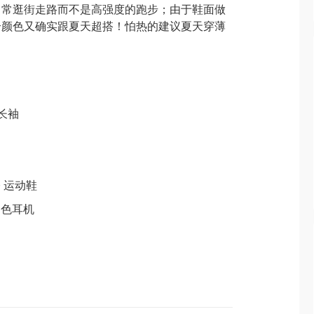
日常逛街走路而不是高强度的跑步；由于鞋面做
个颜色又确实跟夏天超搭！怕热的建议夏天穿薄
长袖
0 运动鞋
V白色耳机