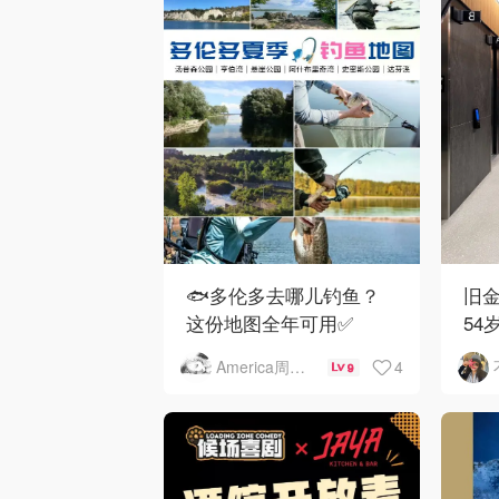
🐟多伦多去哪儿钓鱼？
旧金
这份地图全年可用✅
54
下
4
America周末快讯
9