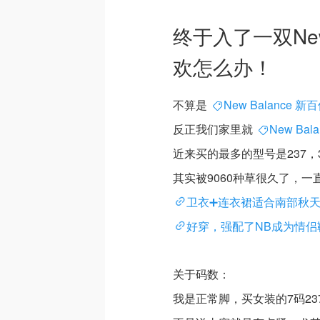
终于入了一双New 
欢怎么办！
不算是
New Balance 新
反正我们家里就
New Bal
近来买的最多的型号是237，32
其实被9060种草很久了，
卫衣➕连衣裙适合南部秋
好穿，强配了NB成为情侣
关于码数：
我是正常脚，买女装的7码23