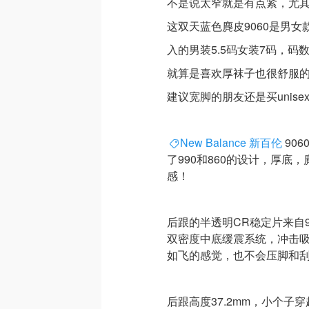
不是说太窄就是有点紧，尤
这双天蓝色麂皮9060是男女
入的男装5.5码女装7码，码
就算是喜欢厚袜子也很舒服
建议宽脚的朋友还是买unisex 
New Balance 新百伦
90
了990和860的设计，厚
感！
后跟的半透明CR稳定片来自9
双密度中底缓震系统，冲击
如飞的感觉，也不会压脚和
后跟高度37.2mm，小个