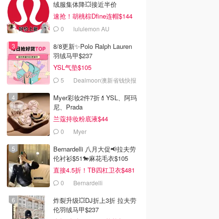
绒服集体降💥接近半价
速抢！胡桃棕Dfine连帽$144
0
lululemon AU
8/8更新✨Polo Ralph Lauren
羽绒马甲$237
YSL气垫$105
5
Dealmoon澳新省钱快报
Myer彩妆2件7折💄YSL、阿玛
尼、Prada
兰蔻持妆粉底液$44
0
Myer
Bernardelli 八月大促📢拉夫劳
伦衬衫$51🐎麻花毛衣$105
直接4.5折！TB四杠卫衣$481
0
Bernardelli
炸裂升级💥DJ折上3折 拉夫劳
伦羽绒马甲$237