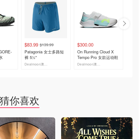
$83.99
$300.00
$379.
$139.99
 GORE-
Patagonia 女士多路短
On Running Cloud X
Hoka 
水
裤 5½"
Tempo Pro 女款运动鞋
维竞速
Dealmoon澳新省钱快报
Dealmoon澳新省钱快报
HOKA U
去购买
去购买
猜你喜欢