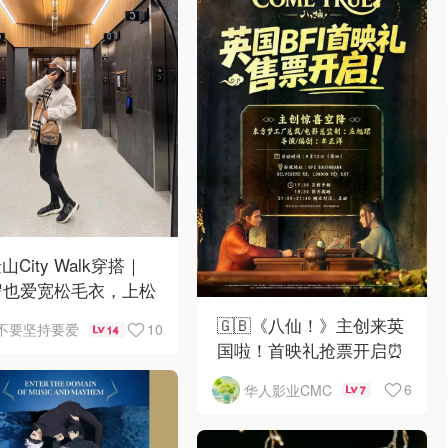
山City Walk穿搭｜
岁也爱宽松毛衣，上松
紧真的很救比例
🇬🇧《八仙！》主创来英
10
不要坚持要爱
14
国啦！首映礼抢票开启⏰
6
华人影业CMC
7