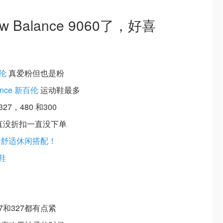
Balance 9060了，好喜
百伦
真爱粉但也是粉
ance 新百伦
运动鞋最多
7，480 和300
一直没折扣一直没下单
天舒适休闲搭配！
鞋
7和327都有点紧