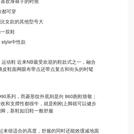
其喜欢厚袜子的时侯
款都可穿
数比女款的其他型号大
的一双鞋
style中性款
60 运动鞋 近来NB最受欢迎的鞋款式之一，融合
底，麂皮鞋面网眼布带点还带点复古和街头的时髦
90系列，而菱形纹外底则是向 860跑鞋致敬；
吸收和支撑性都很牛，就是刚刚上脚就可以健步
刮脚，新鞋如旧鞋一般舒服
子穿起来很适合的高度，舒服的同时还能效缓减地面