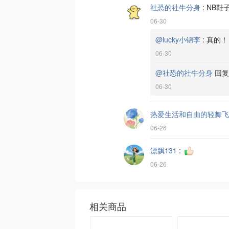
社恐的社牛分身
:
NB鞋
06-30
@lucky小锦李
:
真的！！
06-30
@社恐的社牛分身
回
06-30
热爱生活和自由的轻舞飞
06-26
漂飘131
:
06-26
相关商品