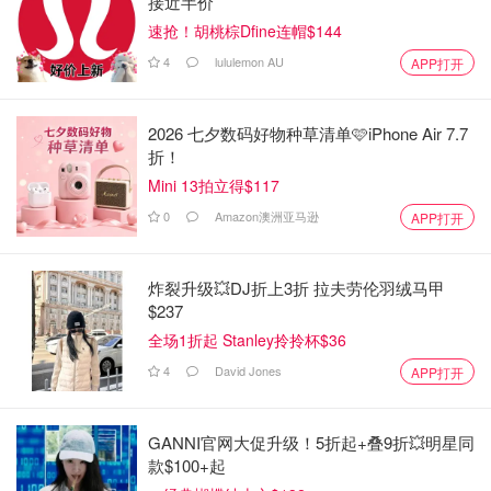
接近半价
速抢！胡桃棕Dfine连帽$144
4
lululemon AU
APP打开
2026 七夕数码好物种草清单🩷iPhone Air 7.7
折！
Mini 13拍立得$117
0
Amazon澳洲亚马逊
APP打开
炸裂升级💥DJ折上3折 拉夫劳伦羽绒马甲
$237
全场1折起 Stanley拎拎杯$36
4
David Jones
APP打开
GANNI官网大促升级！5折起+叠9折💥明星同
款$100+起