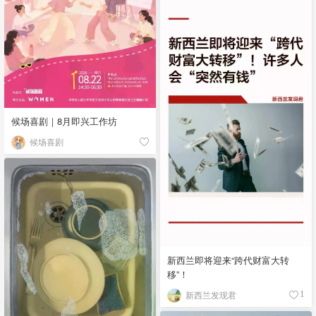
候场喜剧｜8月即兴工作坊
候场喜剧
新西兰即将迎来“跨代财富大转
移”！
新西兰发现君
1