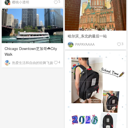
樱桃小透明
5
哈尔滨_东北的最后一站
PAPAYAAAA
3
Chicago Downtown芝加哥☘️City
Walk
热爱生活和自由的轻舞飞扬
4