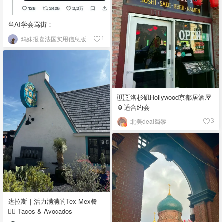
当AI学会骂街：
鸡妹报喜法国实用信息版
1
🇺🇸洛杉矶Hollywood京都居酒屋
🏮适合约会
北美deal蜀黎
3
达拉斯｜活力满满的Tex-Mex餐
👉🏼 Tacos & Avocados