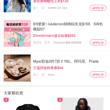
🎀经典蝴蝶结上衣$132
1
GANNI UK (AU)
APP打开
8/9更新✨lululemon胡桃棕夹克$159、SW长
靴$207
Zimmermann波点短裙$252
214
5
Dealmoon澳新省钱快报
APP打开
Myer彩妆2件7折💄YSL、阿玛尼、Prada
兰蔻持妆粉底液$44
1
Myer
APP打开
大家都在抢
1
2