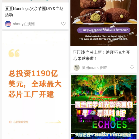
🇦🇺Bunnings父亲节🆓DIY&专场
活动
sherry在澳洲
🇦🇺麦当劳上新！迪拜巧克力开
心果球来啦！
澳洲momo爱吃