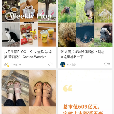
八月生活PLOG｜Kitty·盒马·缺德
🐻 来阿拉斯加没偶遇熊？别急，
舅·茉莉奶白·Costco·Wendy's
来这里补救一下！
maggie
abc個c
1
9