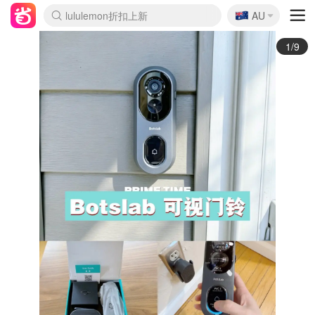
🇦🇺
Sasa美妆护肤3.5折
AU
lululemon折扣上新
SSENSE年中2.5折
FreshBeauty好价汇总
Cettire降价+叠9折
WWS Coles超市实拍
viagogo二手票捡漏
Myer超级周末
The Outnet奢牌1折起
David Jones 3折起
Flannels大牌1折
Perfumes Club护肤1折
AMIRO面罩$251
Amazon折扣汇总
eToro入金$200送$50
Amazon数码好物
ICONIC本周7.5折
ThedoubleF高奢地板价
Moose Knuckles 6折
丝芙兰5折起
EUFY摄像头$98
Selenichast首饰2折
Trip机票酒店促销
YSL送5件彩妆礼
Amazon家居好物
Amazon美妆护肤
雅漾大喷$8
过敏原检测盒$33
伊索独家赠50ml沐浴露
科颜氏高保湿面霜$29
SEALIFE海洋馆门票6折
丝塔芙大白罐$16
订阅Newsletter送香薰
Cult Beauty 6.8折
Harrods圣诞日历$525
LN-CC奢牌私促3折
d'Alba空姐喷雾$16
EVE LOM套装£56
Bernardelli独家4折
Adore Beauty 6折起
CT圣诞日历
Mytheresa奢品2.7折
Luxury Escapes 9折
Currentbody美容仪$881
MOON Garden Live
Roborock扫地机$649
Tingo Life水杯$24
Valentino官网5折
CR洗护套装$23
修丽可4件套$159
Myer彩妆2件7折
GANNI官网4.5折
Stylevana韩妆4折
Tessabit高奢8.5折
OGX洗发水$11
Amazon阿德莱德次日达
卡诗8.5折+赠礼
Philips Hue灯具8折
2/9