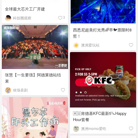
全球最大芯片工厂开建
科技圈观察
3
西悉尼超美灯光秀🌈早🐦票限时8
哲！
澳洲爱玩站
张慧【一生要强】阿德莱德站结
束
候场喜剧
🇦🇺肯德基KFC最新5🔪Happy
Hour套餐
澳洲momo爱吃