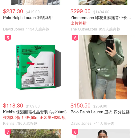
$237.30
$299.00
$419.00
$1494.00
Polo Ralph Lauren 羽绒马甲
Zimmermann 印花亚麻露背中长连衣裙
出片神裙
David Jones
1134人感兴趣
The Outnet.com
853人感兴趣
5
6
$118.30
$150.50
$169.00
$269.00
Kiehl's 保湿面霜礼品套装 (共200ml)
Polo Ralph Lauren 卫衣 四分拉链
变相3.9折！4瓶50ml正装量=$29/瓶
Kiehl's
786人感兴趣
David Jones
744人感兴趣
7
8