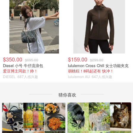
$350.00
$159.00
$695.00
$299.00
Diesel 小号 牛仔流浪包
lululemon Cross Chill 女士功能夹克
爱豆博主同款！帅！
胡桃棕！8码起还有 快冲！
DIESEL
687人感兴趣
lululemon AU
647人感兴趣
猜你喜欢