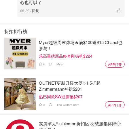
心也可以了
06-29
· 回复
折扣排行榜
Myer超级周末炸场🔥满$100返$15 Chanel也
参与！
乐高重磅新品咚奇刚街机$224
4
Myer
APP打开
OUTNET更新升级大促✨1.5折起
Zimmermann神裙$201
热巴同款SW过膝靴$207
0
The Outnet.com
APP打开
实属罕见‼️lululemon折扣区 羽绒服集体降💥