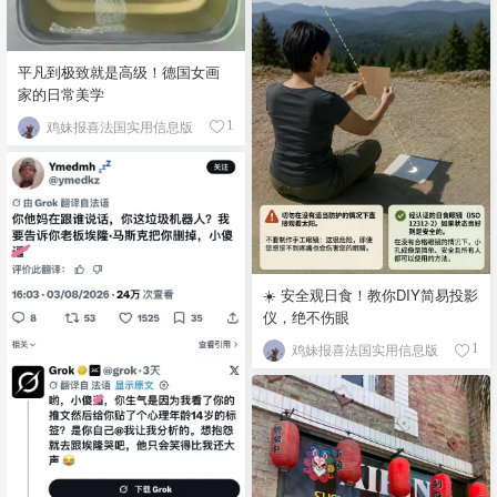
平凡到极致就是高级！德国女画
家的日常美学
鸡妹报喜法国实用信息版
1
☀️ 安全观日食！教你DIY简易投影
仪，绝不伤眼
鸡妹报喜法国实用信息版
1