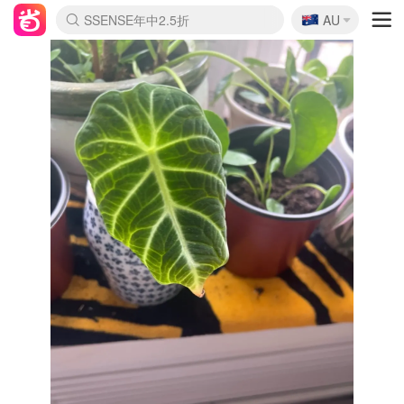
🇦🇺
SSENSE年中2.5折
AU
lululemon折扣上新
Sasa美妆护肤3.5折
FreshBeauty好价汇总
Cettire降价+叠9折
WWS Coles超市实拍
viagogo二手票捡漏
Myer折扣汇总
The Outnet奢牌1折起
David Jones 3折起
Flannels大牌1折
Perfumes Club护肤1折
AMIRO面罩$251
Amazon折扣汇总
eToro入金$200送$50
Amazon数码好物
ICONIC本周7.5折
ThedoubleF高奢地板价
Moose Knuckles 6折
EUFY摄像头$98
Selenichast首饰2折
Trip机票酒店促销
YSL送5件彩妆礼
Amazon家居好物
Amazon美妆护肤
雅漾大喷$8
过敏原检测盒$33
科颜氏高保湿面霜$29
SEALIFE海洋馆门票6折
丝塔芙大白罐$16
订阅Newsletter送香薰
Cult Beauty 6.8折
Harrods圣诞日历$525
LN-CC奢牌私促3折
d'Alba空姐喷雾$16
EVE LOM套装£56
Bernardelli独家4折
Adore Beauty 6折起
CT圣诞日历
Mytheresa奢品2.7折
Luxury Escapes 9折
Currentbody美容仪$881
MOON Garden Live
Roborock扫地机$649
Tingo Life水杯$24
Valentino官网5折
CR洗护套装$23
修丽可4件套$159
GANNI官网4.5折
Stylevana韩妆4折
Tessabit高奢8.5折
OGX洗发水$11
Amazon阿德莱德次日达
卡诗8.5折+赠礼
Philips Hue灯具8折
La Mer送8件礼值$529