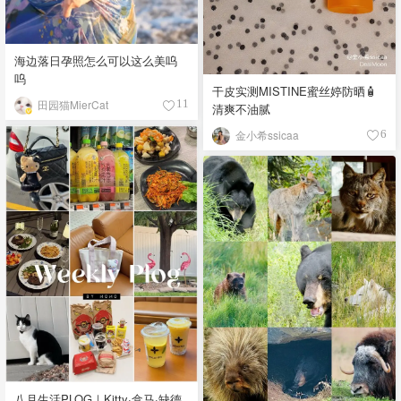
海边落日孕照怎么可以这么美呜
呜
干皮实测MISTINE蜜丝婷防晒🧴
田园猫MierCat
11
清爽不油腻
金小希ssicaa
6
八月生活PLOG｜Kitty·盒马·缺德