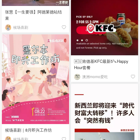
张慧【一生要强】阿德莱德站结
束
候场喜剧
🇦🇺肯德基KFC最新5🔪Happy
Hour套餐
澳洲momo爱吃
候场喜剧｜8月即兴工作坊
候场喜剧