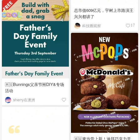
总市值609亿元，宇树上市路演王
兴兴都讲了
科技圈观察
17
🇦🇺Bunnings父亲节🆓DIY&专场
活动
sherry在澳洲
🇦🇺麦当劳上新！迪拜巧克力开