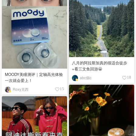
八月的阿拉斯加真的很适合徒步
+看三文鱼回游😬
MOODY美瞳测评｜定轴高光体验
abc個c
18
一次就会爱上！
Roxy克西
15