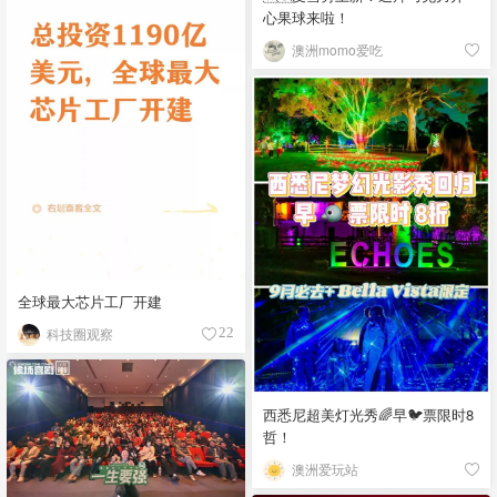
心果球来啦！
澳洲momo爱吃
全球最大芯片工厂开建
科技圈观察
22
西悉尼超美灯光秀🌈早🐦票限时8
哲！
澳洲爱玩站