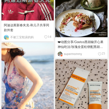
阿迪达斯新春夹克-和儿子共享同
款外套
不被三宝耽误的妈
14
❤️动图分享/Costco黑胡椒开心果
神仙吃法/玫瑰全蛋松饼配黑胡椒
开心果碎太惊艳😍
supermommy
25