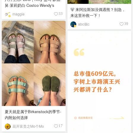
舅·茉莉奶白·Costco·Wendy's
🐻 来阿拉斯加没偶遇熊？别急，
maggie
33
来这里补救一下！
abc個c
39
夏天就是属于Birkenstock的季节-
内附如何选择
花开富贵之Mo个Mo
17