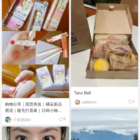
Taco Bell
aabbccc
2
购物分享｜国货美妆｜橘朵新品
唇泥｜睫毛打底膏｜日韩小物｜
眼线笔｜美甲DIY💅
小皮皮pipi
8