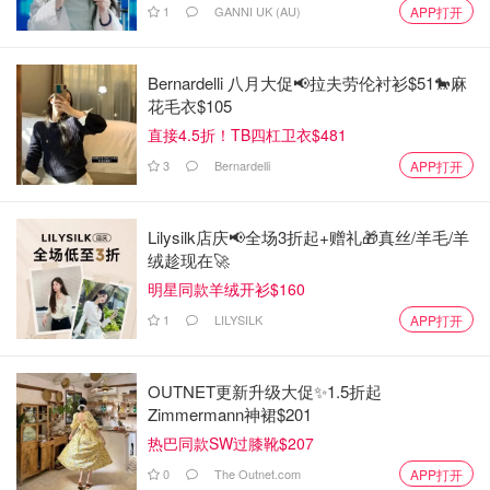
1
GANNI UK (AU)
APP打开
Bernardelli 八月大促📢拉夫劳伦衬衫$51🐎麻
花毛衣$105
直接4.5折！TB四杠卫衣$481
3
Bernardelli
APP打开
Lilysilk店庆📢全场3折起+赠礼🎁真丝/羊毛/羊
绒趁现在🚀
明星同款羊绒开衫$160
1
LILYSILK
APP打开
OUTNET更新升级大促✨1.5折起
Zimmermann神裙$201
热巴同款SW过膝靴$207
0
The Outnet.com
APP打开