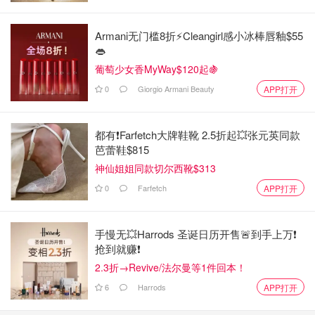
Armani无门槛8折⚡️Cleangirl感小冰棒唇釉$55
👄
葡萄少女香MyWay$120起🍇
0
Giorgio Armani Beauty
APP打开
都有❗Farfetch大牌鞋靴 2.5折起💥张元英同款
芭蕾鞋$815
神仙姐姐同款切尔西靴$313
0
Farfetch
APP打开
手慢无💥Harrods 圣诞日历开售🚨到手上万❗️
抢到就赚❗️
2.3折→Revive/法尔曼等1件回本！
6
Harrods
APP打开