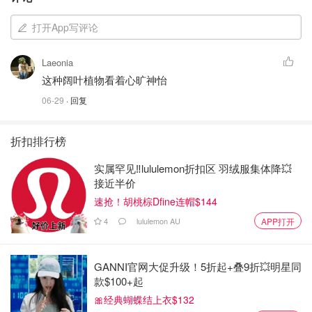
打开App写评论
Laeonia
这种阔叶植物看着心旷神怡
06-29
· 回复
折扣排行榜
实属罕见‼️lululemon折扣区 羽绒服集体降💥
接近半价
速抢！胡桃棕Dfine连帽$144
4
lululemon AU
APP打开
GANNI官网大促升级！5折起+叠9折💥明星同
款$100+起
🎀经典蝴蝶结上衣$132