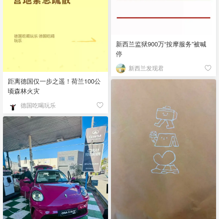
新西兰监狱900万“按摩服务”被喊
停
新西兰发现君
距离德国仅一步之遥！荷兰100公
顷森林火灾
德国吃喝玩乐