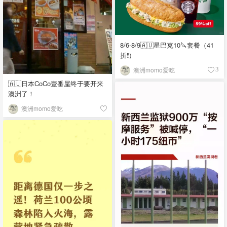
8/6-8/9🇦🇺星巴克10🔪套餐（41
折❗）
澳洲momo爱吃
3
🇦🇺日本CoCo壹番屋终于要开来
澳洲了！
澳洲momo爱吃