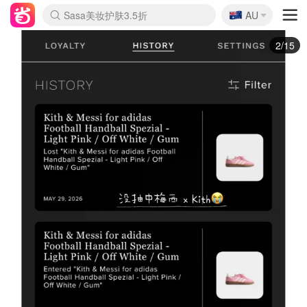
🇦🇺
Sasa美妆护肤3.5折
AU
lululemon折扣上新
SSENSE年中3折
FreshBeauty好价汇总
Cettire降价+叠9折
Farfetch折上8折
WWS Coles超市实拍
viagogo二手票捡漏
Myer清仓1折起
The Outnet奢牌1折起
David Jones 3折起
Flannels大牌1折
Perfumes Club护肤1折
AMIRO返校季6.2折
Oweek抽奖送Airpods
Amazon折扣汇总
eToro入金$200送$50
Amazon数码好物
ICONIC本周7.5折
ThedoubleF高奢地板价
Moose Knuckles 6折
丝芙兰5折起
EUFY官网3.7折起
Selenichast首饰2折
Trip机票酒店促销
YSL送5件彩妆礼
Amazon家居好物
BIGBANG巡演开票
David Jones时尚3折
Amazon美妆护肤
雅漾大喷$8
过敏原检测盒$33
伊索独家赠50ml沐浴露
科颜氏清仓3折
SEALIFE海洋馆门票6折
丝塔芙大白罐$16
订阅Newsletter送香薰
Cult Beauty 6.8折
Harrods圣诞日历2.3折
LN-CC奢牌私促3折
d'Alba空姐喷雾$16
EVE LOM套装逆天2折
Bernardelli独家4折
Adore Beauty 6折起
CT圣诞日历
Mytheresa奢品2.7折
Luxury Escapes 9折
Currentbody美容仪9折
卡诗9折+赠4件礼
MOON Garden Live
ALLSAINTS美衣3折
Roborock扫地机3.7折
Tingo Life水杯$24
Valentino官网5折
CR洗发护发6.3折
3/15