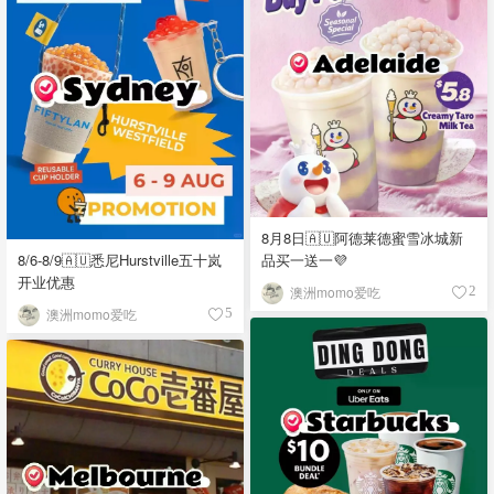
8月8日🇦🇺阿德莱德蜜雪冰城新
品买一送一💜
8/6-8/9🇦🇺悉尼Hurstville五十岚
开业优惠
澳洲momo爱吃
2
澳洲momo爱吃
5