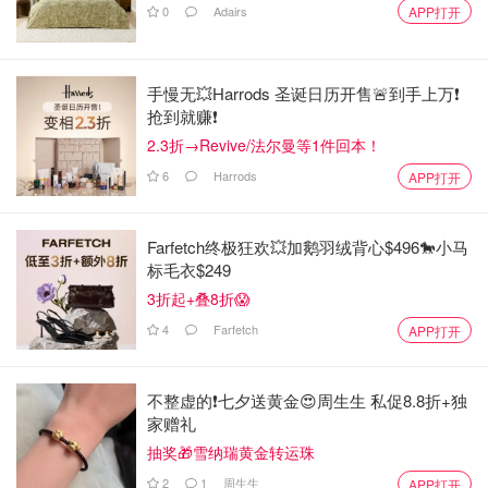
0
Adairs
APP打开
手慢无💥Harrods 圣诞日历开售🚨到手上万❗️
抢到就赚❗️
2.3折→Revive/法尔曼等1件回本！
6
Harrods
APP打开
Farfetch终极狂欢💥加鹅羽绒背心$496🐎小马
标毛衣$249
3折起+叠8折😱
4
Farfetch
APP打开
不整虚的❗️七夕送黄金😍周生生 私促8.8折+独
家赠礼
抽奖🎁雪纳瑞黄金转运珠
2
1
周生生
APP打开