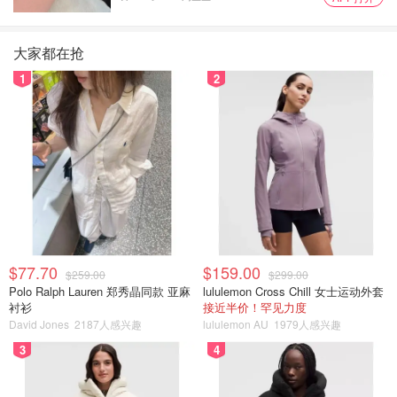
大家都在抢
1
2
$77.70
$159.00
$259.00
$299.00
Polo Ralph Lauren 郑秀晶同款 亚麻
lululemon Cross Chill 女士运动外套
衬衫
接近半价！罕见力度
David Jones
2187人感兴趣
lululemon AU
1979人感兴趣
3
4