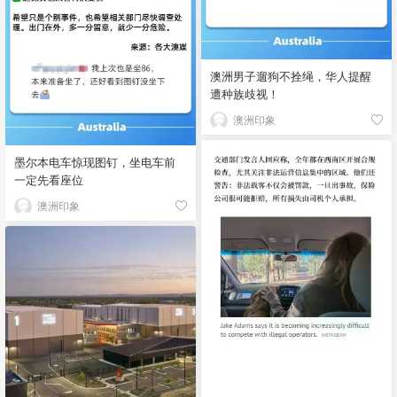
澳洲男子遛狗不拴绳，华人提醒
遭种族歧视！
澳洲印象
墨尔本电车惊现图钉，坐电车前
一定先看座位
澳洲印象