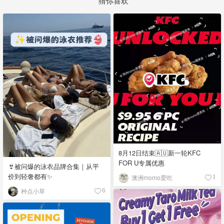
8月12日结束🇦🇺新一轮KFC
FOR U专属优惠
👙被问爆的泳衣品牌合集｜从平
价到轻奢都有✨
澳洲momo爱吃
1
种点小草
6