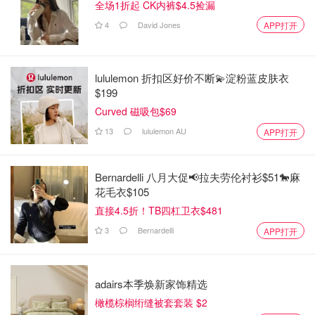
全场1折起 CK内裤$4.5捡漏
4
David Jones
APP打开
lululemon 折扣区好价不断💫淀粉蓝皮肤衣
$199
Curved 磁吸包$69
13
lululemon AU
APP打开
Bernardelli 八月大促📢拉夫劳伦衬衫$51🐎麻
花毛衣$105
直接4.5折！TB四杠卫衣$481
3
Bernardelli
APP打开
adairs本季焕新家饰精选
橄榄棕榈绗缝被套套装 $2