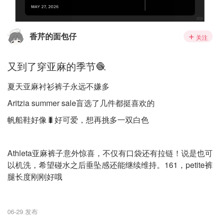
香芹的面包仔
关注
又到了穿亚麻的季节🧶
夏天亚麻衬衫裤子永远不嫌多
Aritzia summer sale盲选了几件都挺喜欢的
帆船鞋好像🐛好可爱，想再挑多一双白色
Athleta亚麻裤子意外惊喜，不仅有口袋还有拉链！说是也可
以机洗，希望碰水之后垂坠感还能继续维持。161，petite裤
腿长度刚刚好哦
06-29 发布