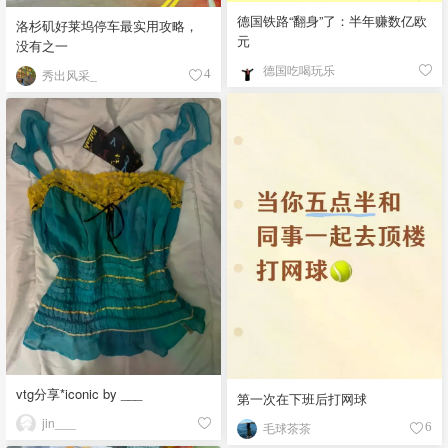
德国铁路“翻身”了：半年赚数亿欧
洛杉矶好莱坞停车最实用攻略，
元
没有之一
德国吃喝玩乐
秀出风采_
4
vtg分享*iconic by ___
第一次在下班后打网球
jin___
毛球茶茶
6