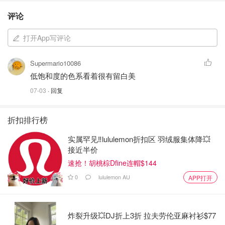
评论
打开App写评论
Supermario10086
低饱和度的色系看着很有留白美
07-03
· 回复
折扣排行榜
实属罕见‼️lululemon折扣区 羽绒服集体降💥
接近半价
速抢！胡桃棕Dfine连帽$144
0
lululemon AU
APP打开
炸裂升级💥DJ折上3折 拉夫劳伦亚麻衬衫$77