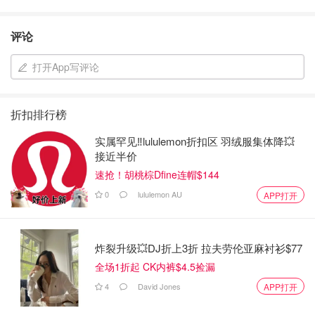
评论
打开App写评论
折扣排行榜
实属罕见‼️lululemon折扣区 羽绒服集体降💥
接近半价
速抢！胡桃棕Dfine连帽$144
0
lululemon AU
APP打开
炸裂升级💥DJ折上3折 拉夫劳伦亚麻衬衫$77
全场1折起 CK内裤$4.5捡漏
4
David Jones
APP打开