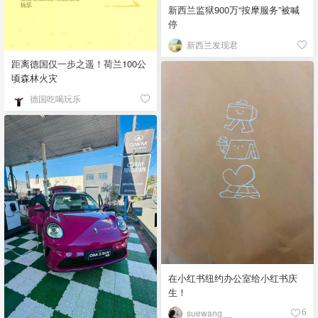
新西兰监狱900万“按摩服务”被喊
停
新西兰发现君
距离德国仅一步之遥！荷兰100公
顷森林火灾
德国吃喝玩乐
在小红书纽约办公室给小红书庆
生！
suewang__
6