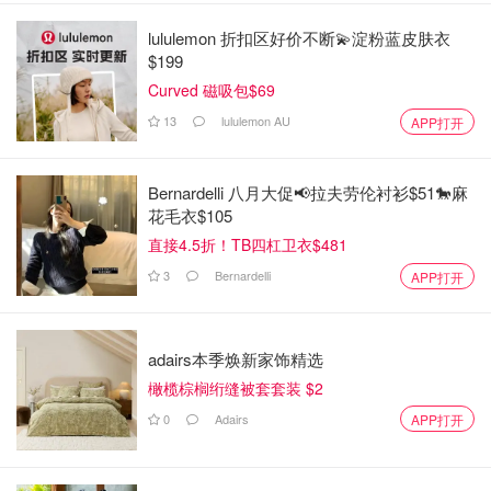
lululemon 折扣区好价不断💫淀粉蓝皮肤衣
$199
Curved 磁吸包$69
13
lululemon AU
APP打开
Bernardelli 八月大促📢拉夫劳伦衬衫$51🐎麻
花毛衣$105
直接4.5折！TB四杠卫衣$481
3
Bernardelli
APP打开
adairs本季焕新家饰精选
橄榄棕榈绗缝被套套装 $2
0
Adairs
APP打开