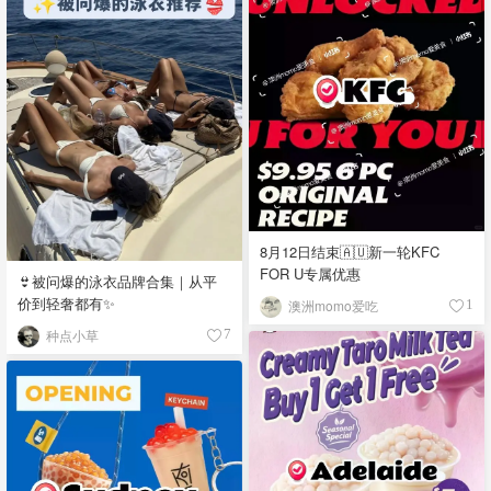
8月12日结束🇦🇺新一轮KFC
FOR U专属优惠
👙被问爆的泳衣品牌合集｜从平
价到轻奢都有✨
澳洲momo爱吃
1
种点小草
7