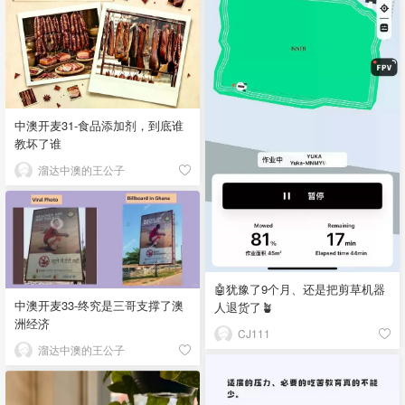
中澳开麦31-食品添加剂，到底谁
教坏了谁
溜达中澳的王公子
🤖犹豫了9个月、还是把剪草机器
中澳开麦33-终究是三哥支撑了澳
人退货了🪴
洲经济
CJ111
溜达中澳的王公子