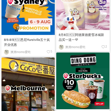
8月8日🇦🇺阿德莱德蜜雪冰城新
品买一送一💜
8/6-8/9🇦🇺悉尼Hurstville五十岚
开业优惠
澳洲momo爱吃
2
澳洲momo爱吃
5