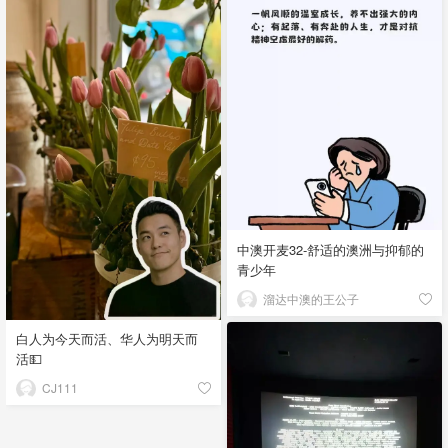
中澳开麦32-舒适的澳洲与抑郁的
青少年
溜达中澳的王公子
白人为今天而活、华人为明天而
活💵
CJ111