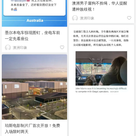
澳洲男子遛狗不拴绳，华人提醒
遭种族歧视！
澳洲印象
墨尔本电车惊现图钉，坐电车前
一定先看座位
澳洲印象
珀斯电影制片厂首次开放！免费
入场限时两天