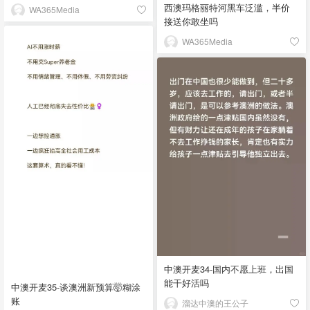
西澳玛格丽特河黑车泛滥，半价
WA365Media
接送你敢坐吗
WA365Media
中澳开麦34-国内不愿上班，出国
能干好活吗
中澳开麦35-谈澳洲新预算🤯糊涂
账
溜达中澳的王公子