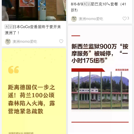
8/6-8/9🇦🇺星巴克10🔪套餐（41
折❗）
澳洲momo爱吃
3
🇦🇺日本CoCo壹番屋终于要开来
澳洲了！
澳洲momo爱吃