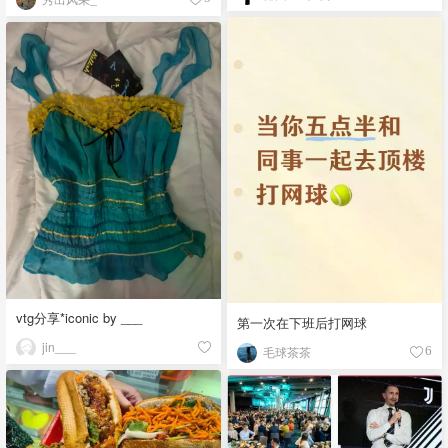
vtg分享*iconic by ___
第一次在下班后打网球
jin___
毛球茶茶
6