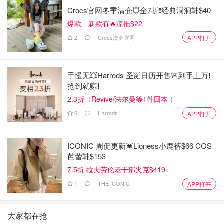
Crocs官网冬季清仓💥全7折❗经典洞洞鞋$40
爆款、新款有🔥凉拖$22
2
Crocs澳洲官网
APP打开
手慢无💥Harrods 圣诞日历开售🚨到手上万❗️
抢到就赚❗️
2.3折→Revive/法尔曼等1件回本！
6
Harrods
APP打开
ICONIC 周促更新💓Lioness小鹿裤$66 COS
芭蕾鞋$153
7.5折 拉夫劳伦老干部夹克$419
1
THE ICONIC
APP打开
大家都在抢