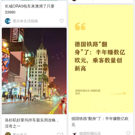
长城ORA5电车来澳洲了只要
33990
墨尔本生活指南
德国铁路“翻身”了：半年赚数亿欧
洛杉矶好莱坞停车最实用攻略，
元
没有之一
德国吃喝玩乐
秀出风采_
5