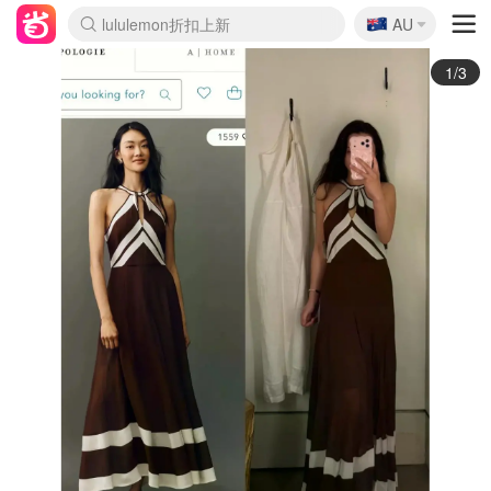
🇦🇺
Sasa美妆护肤3.5折
AU
lululemon折扣上新
SSENSE年中3折
FreshBeauty好价汇总
Cettire降价+叠9折
Farfetch折上8折
WWS Coles超市实拍
viagogo二手票捡漏
Myer清仓1折起
The Outnet奢牌1折起
David Jones 3折起
Flannels大牌1折
Perfumes Club护肤1折
AMIRO返校季6.2折
Oweek抽奖送Airpods
Amazon折扣汇总
eToro入金$200送$50
Amazon数码好物
ICONIC本周7.5折
ThedoubleF高奢地板价
Moose Knuckles 6折
丝芙兰5折起
EUFY官网3.7折起
Selenichast首饰2折
Trip机票酒店促销
YSL送5件彩妆礼
Amazon家居好物
BIGBANG巡演开票
David Jones时尚3折
Amazon美妆护肤
雅漾大喷$8
过敏原检测盒$33
伊索独家赠50ml沐浴露
科颜氏清仓3折
SEALIFE海洋馆门票6折
丝塔芙大白罐$16
订阅Newsletter送香薰
Cult Beauty 6.8折
Harrods圣诞日历2.3折
LN-CC奢牌私促3折
d'Alba空姐喷雾$16
EVE LOM套装逆天2折
Bernardelli独家4折
Adore Beauty 6折起
CT圣诞日历
Mytheresa奢品2.7折
Luxury Escapes 9折
Currentbody美容仪9折
卡诗9折+赠4件礼
MOON Garden Live
ALLSAINTS美衣3折
Roborock扫地机3.7折
Tingo Life水杯$24
Valentino官网5折
CR洗发护发6.3折
2/3