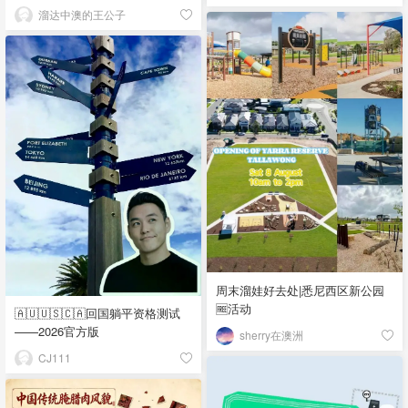
溜达中澳的王公子
周末溜娃好去处|悉尼西区新公园
🆓活动
🇦🇺🇺🇸🇨🇦回国躺平资格测试
——2026官方版
sherry在澳洲
CJ111