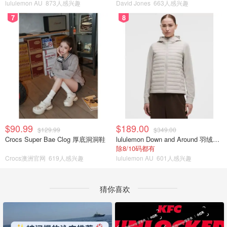
lululemon AU
873人感兴趣
David Jones
663人感兴趣
7
8
$90.99
$189.00
$129.99
$349.00
Crocs Super Bae Clog 厚底洞洞鞋
lululemon Down and Around 羽绒夹克
除8/10码都有
Crocs澳洲官网
619人感兴趣
lululemon AU
601人感兴趣
猜你喜欢