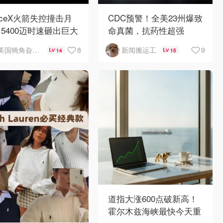
aceX火箭失控撞击月
CDC预警！全美23州爆致
5400迈时速砸出巨大
命真菌，抗药性超强
石坑
8
9
美国犄角旮旯新鲜事
新闻搬运工
14
15
道指大涨600点破新高！
霍尔木兹海峡最快今天重