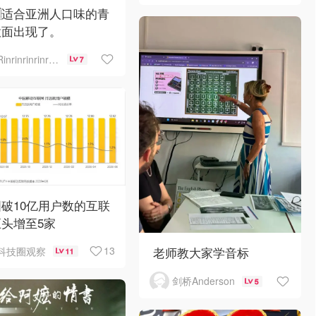
🇪适合亚洲人口味的青
意面出现了。
Rinrinrinrinrinrinrin
7
破10亿用户数的互联
头增至5家
老师教大家学音标
13
科技圈观察
11
剑桥Anderson
5