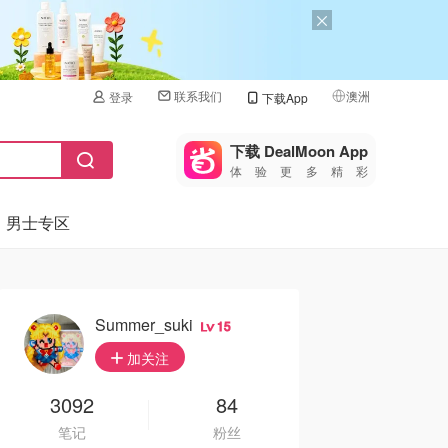
联系我们
澳洲
登录
下载App
🇺🇸
美国
下载 DealMoon App
体验更多精彩
🇨🇳
中国
男士专区
🇨🇦
加拿大
🇬🇧
英国
🇩🇪
德国
Summer_suki
15
🇫🇷
加关注
法国
🇮🇹
3092
84
意大利
笔记
粉丝
🇦🇺
澳洲