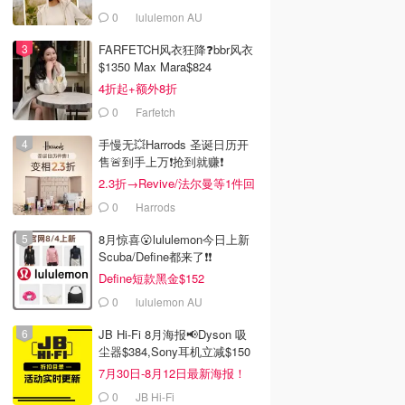
0
lululemon AU
FARFETCH风衣狂降❓bbr风衣
$1350 Max Mara$824
4折起+额外8折
0
Farfetch
手慢无💥Harrods 圣诞日历开
售🚨到手上万❗️抢到就赚❗️
2.3折→Revive/法尔曼等1件回
本！
0
Harrods
8月惊喜😮lululemon今日上新
Scuba/Define都来了❗️❗️
Define短款黑金$152
0
lululemon AU
JB Hi-Fi 8月海报📢Dyson 吸
5
$199.00
$40.65
尘器$384,Sony耳机立减$150
-Tiles 磁性积木
Tiny Love 5合1活动中
Magna-Tiles
7月30日-8月12日最新海报！
彩色
心 黑白 6玩具
microMAGS 磁性拼片
0
JB Hi-Fi
26片
Amazon澳洲亚马逊
Amazon澳洲亚马逊
Amazon澳洲亚马逊