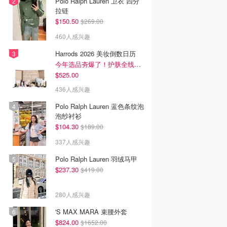
Polo Ralph Lauren 卫衣 四分
拉链
$150.50
$269.00
460人感兴趣
Harrods 2026 美妆倒数日历
今年选品夯爆了！护肤全线都很绝
$525.00
436人感兴趣
Polo Ralph Lauren 蓝色条纹泡
泡纱衬衫
$104.30
$189.00
337人感兴趣
Polo Ralph Lauren 羽绒马甲
$237.30
$419.00
280人感兴趣
'S MAX MARA 束腰外套
$824.00
$1652.00