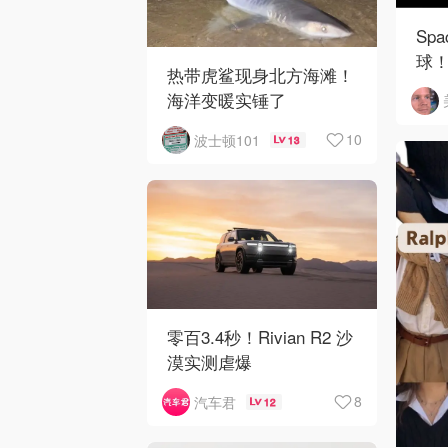
Sp
球！
热带虎鲨现身北方海滩！
陨
海洋变暖实锤了
10
波士顿101
13
零百3.4秒！Rivian R2 沙
漠实测虐爆
8
汽车君
12