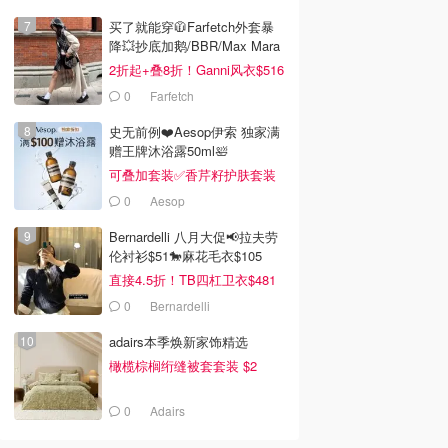
去购买
去购买
去购买
买了就能穿🧥Farfetch外套暴
降💥抄底加鹅/BBR/Max Mara
2折起+叠8折！Ganni风衣$516
0
Farfetch
史无前例❤️Aesop伊索 独家满
赠王牌沐浴露50ml🛀
可叠加套装✅香芹籽护肤套装
$171
0
Aesop
Bernardelli 八月大促📢拉夫劳
伦衬衫$51🐎麻花毛衣$105
直接4.5折！TB四杠卫衣$481
0
Bernardelli
adairs本季焕新家饰精选
橄榄棕榈绗缝被套套装 $2
0
Adairs