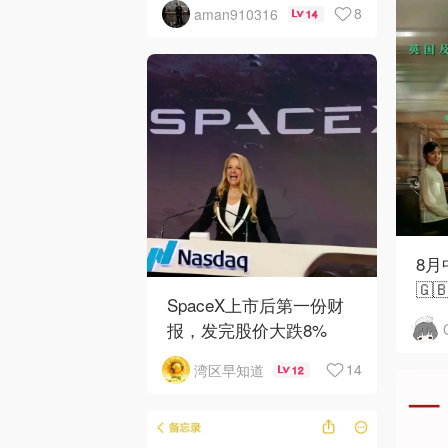
8
aman910316
14
8
🇬
SpaceX上市后第一份财
报，发完股价大跌8%
14
湾区早知道
12