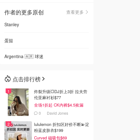
作者的更多原创
查看更多
🇳🇿
新西兰
Stanley
蛋挞
Argentina 🇦🇷 球迷
点击排行榜
炸裂升级💥DJ折上3折 拉夫劳
伦亚麻衬衫$77
全场1折起 CK内裤$4.5捡漏
0
David Jones
lululemon 折扣区好价不断💫淀
粉蓝皮肤衣$199
Curved 磁吸包$69