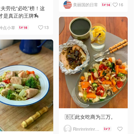
开
16
美丽国的日常
14
️拉夫劳伦“必吃”榜！这
才是真正的王牌🏇
13
种点小草
16
🇧🇪此女吃商为三万。
Rinrinrinrinrinrinrin
7