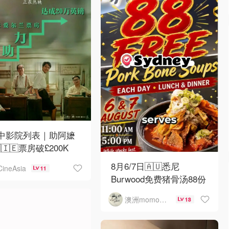
月中影院列表｜助阿嬷
🇮🇪票房破£200K
8月6/7日🇦🇺悉尼
CineAsia
11
Burwood免费猪骨汤88份
澳洲momo爱吃
13