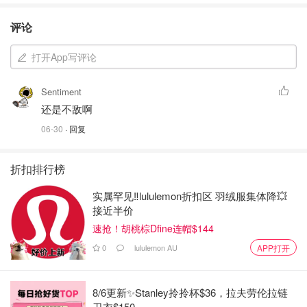
评论
打开App写评论
Sentiment
还是不敌啊
06-30
· 回复
折扣排行榜
实属罕见‼️lululemon折扣区 羽绒服集体降💥
接近半价
速抢！胡桃棕Dfine连帽$144
0
lululemon AU
APP打开
8/6更新✨Stanley拎拎杯$36，拉夫劳伦拉链
卫衣$150