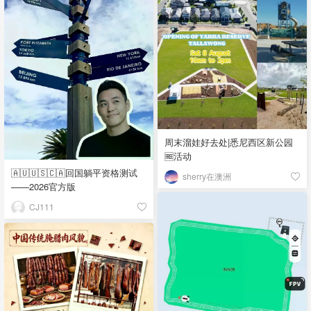
周末溜娃好去处|悉尼西区新公园
🆓活动
🇦🇺🇺🇸🇨🇦回国躺平资格测试
sherry在澳洲
——2026官方版
CJ111