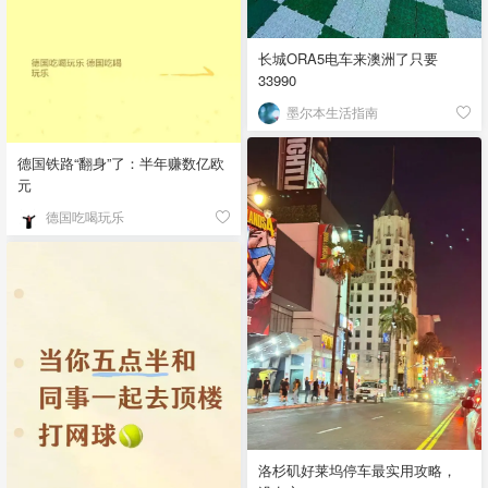
长城ORA5电车来澳洲了只要
33990
墨尔本生活指南
德国铁路“翻身”了：半年赚数亿欧
元
德国吃喝玩乐
洛杉矶好莱坞停车最实用攻略，