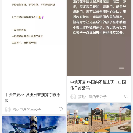
中澳开麦34-国内不愿上班，出国
能干好活吗
中澳开麦35-谈澳洲新预算🤯糊涂
溜达中澳的王公子
账
溜达中澳的王公子