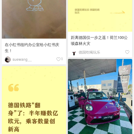
距离德国仅一步之遥！荷兰100公
顷森林火灾
在小红书纽约办公室给小红书庆
生！
德国吃喝玩乐
suewang__
1