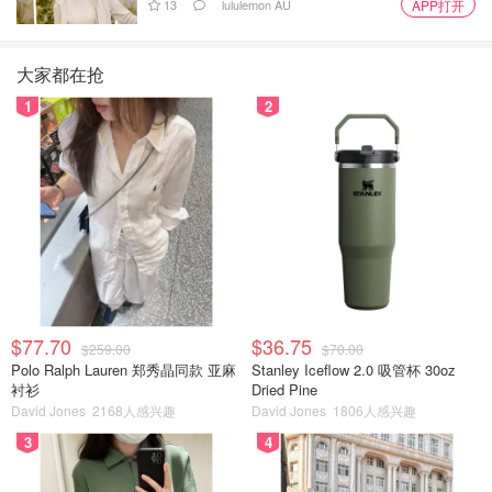
13
lululemon AU
APP打开
大家都在抢
1
2
$77.70
$36.75
$259.00
$70.00
Polo Ralph Lauren 郑秀晶同款 亚麻
Stanley Iceflow 2.0 吸管杯 30oz
衬衫
Dried Pine
David Jones
2168人感兴趣
David Jones
1806人感兴趣
3
4