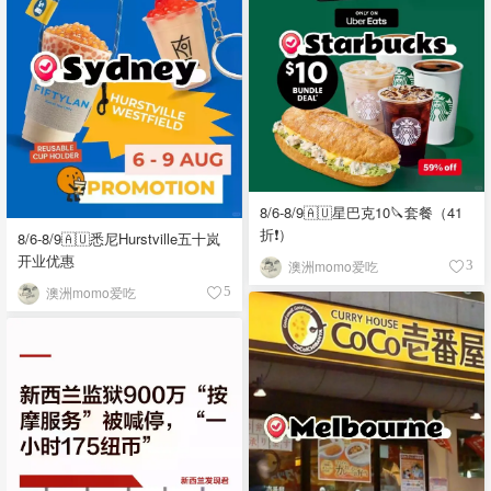
8/6-8/9🇦🇺星巴克10🔪套餐（41
折❗）
8/6-8/9🇦🇺悉尼Hurstville五十岚
开业优惠
澳洲momo爱吃
3
澳洲momo爱吃
5