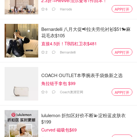
2.3折→Revive/法尔曼等1件回本！
6
Harrods
APP打开
Bernardelli 八月大促📢拉夫劳伦衬衫$51🐎麻
花毛衣$105
直接4.5折！TB四杠卫衣$481
2
Bernardelli
APP打开
COACH OUTLET本季腕表手袋焕新之选
角拉链手拿包 $99
0
Coach澳洲官网
APP打开
lululemon 折扣区好价不断💫淀粉蓝皮肤衣
$199
Curved 磁吸包$69