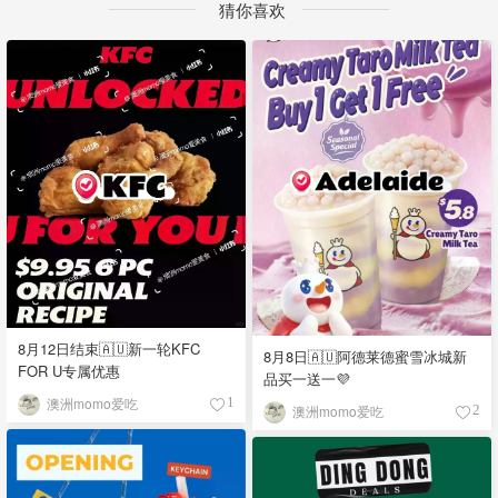
猜你喜欢
8月12日结束🇦🇺新一轮KFC
8月8日🇦🇺阿德莱德蜜雪冰城新
FOR U专属优惠
品买一送一💜
澳洲momo爱吃
1
澳洲momo爱吃
2