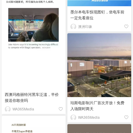
墨尔本电车惊现图钉，坐电车前
一定先看座位
澳洲印象
西澳玛格丽特河黑车泛滥，半价
接送你敢坐吗
珀斯电影制片厂首次开放！免费
入场限时两天
WA365Media
WA365Media