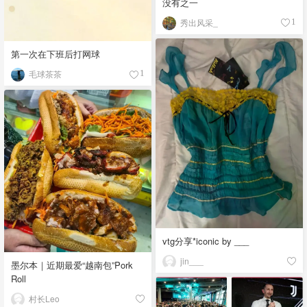
没有之一
秀出风采_
1
第一次在下班后打网球
毛球茶茶
1
vtg分享*iconic by ___
jin___
墨尔本｜近期最爱“越南包”Pork
Roll
村长Leo