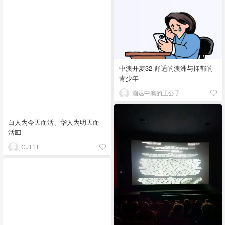
中澳开麦32-舒适的澳洲与抑郁的
青少年
溜达中澳的王公子
白人为今天而活、华人为明天而
活💵
CJ111