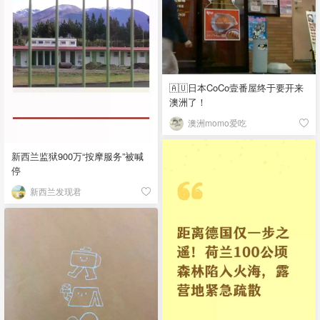
🇦🇺日本CoCo壹番屋终于要开来
澳洲了！
澳洲momo爱吃
新西兰监狱900万“按摩服务”被喊
停
新西兰发现君