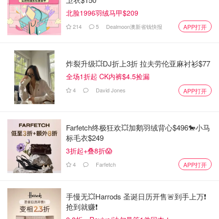
北脸1996羽绒马甲$209
214
5
Dealmoon澳新省钱快报
APP打开
炸裂升级💥DJ折上3折 拉夫劳伦亚麻衬衫$77
全场1折起 CK内裤$4.5捡漏
4
David Jones
APP打开
Farfetch终极狂欢💥加鹅羽绒背心$496🐎小马
标毛衣$249
3折起+叠8折😱
4
Farfetch
APP打开
手慢无💥Harrods 圣诞日历开售🚨到手上万❗️
抢到就赚❗️