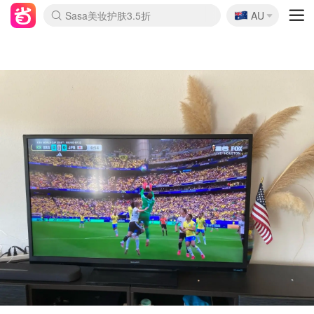
🇦🇺
Sasa美妆护肤3.5折
AU
lululemon本周上新
SSENSE年中3折
FreshBeauty好价汇总
Cettire降价+叠9折
Farfetch折上8折
WWS Coles超市实拍
viagogo二手票捡漏
Myer清仓1折起
The Outnet奢牌1折起
David Jones 3折起
Flannels大牌1折
Perfumes Club护肤1折
AMIRO返校季6.2折
Oweek抽奖送Airpods
Amazon折扣汇总
eToro入金$200送$50
Amazon数码好物
ICONIC本周7.5折
ThedoubleF高奢地板价
Moose Knuckles 6折
丝芙兰5折起
EUFY官网3.7折起
Selenichast首饰2折
Trip机票酒店促销
YSL送5件彩妆礼
Amazon家居好物
BIGBANG巡演开票
David Jones时尚3折
Amazon美妆护肤
雅漾大喷$8
过敏原检测盒$33
伊索独家赠50ml沐浴露
科颜氏送高保湿面霜
SEALIFE海洋馆门票6折
丝塔芙大白罐$16
订阅Newsletter送香薰
Cult Beauty 6.8折
Harrods圣诞日历2.3折
LN-CC奢牌私促3折
d'Alba空姐喷雾$16
EVE LOM套装逆天2折
Bernardelli独家4折
Adore Beauty 6折起
CT圣诞日历
Mytheresa奢品2.7折