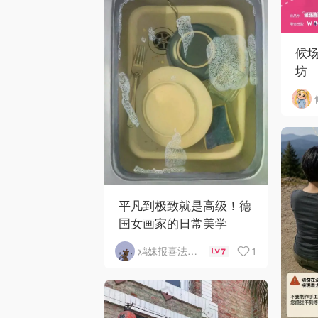
候
坊
平凡到极致就是高级！德
国女画家的日常美学
1
鸡妹报喜法国实用信息版
7