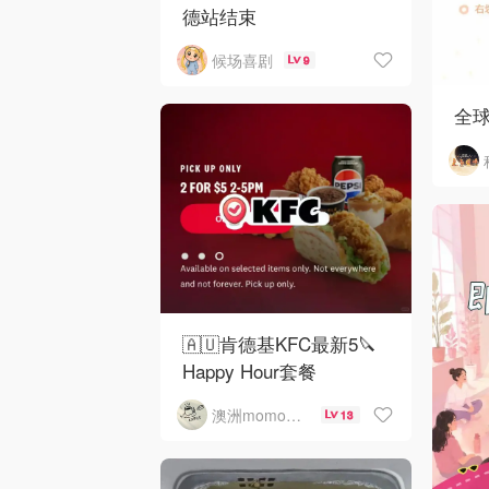
德站结束
候场喜剧
9
全
🇦🇺肯德基KFC最新5🔪
Happy Hour套餐
澳洲momo爱吃
13