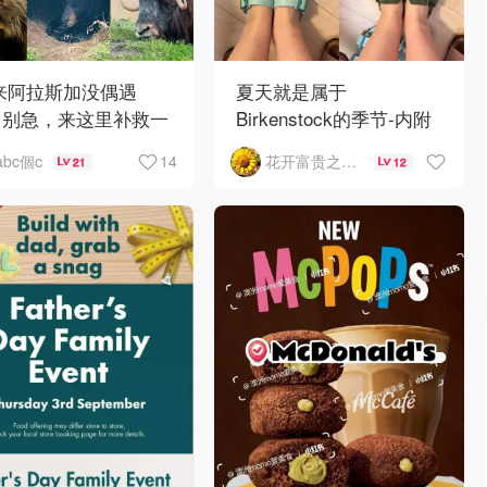
 来阿拉斯加没偶遇
夏天就是属于
？别急，来这里补救一
Birkenstock的季节-内附
！
如何选择
14
abc個c
花开富贵之Mo个Mo
21
12