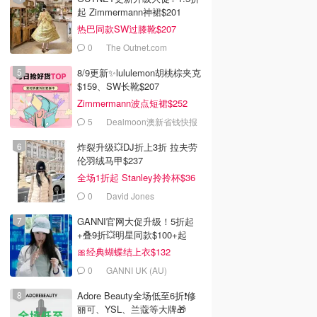
起 Zimmermann神裙$201
热巴同款SW过膝靴$207
0
The Outnet.com
8/9更新✨lululemon胡桃棕夹克
$159、SW长靴$207
Zimmermann波点短裙$252
5
Dealmoon澳新省钱快报
炸裂升级💥DJ折上3折 拉夫劳
伦羽绒马甲$237
全场1折起 Stanley拎拎杯$36
0
David Jones
GANNI官网大促升级！5折起
+叠9折💥明星同款$100+起
🎀经典蝴蝶结上衣$132
0
GANNI UK (AU)
Adore Beauty全场低至6折❗修
丽可、YSL、兰蔻等大牌🎁