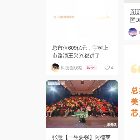
🇦
🆓
总市值609亿元，宇树上
市路演王兴兴都讲了
4
科技圈观察
11
张慧【一生要强】阿德莱