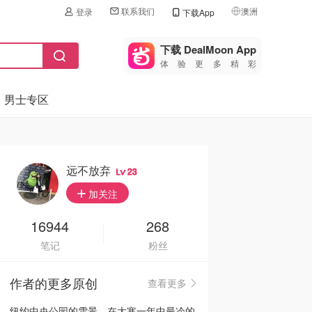
联系我们
澳洲
登录
下载App
🇺🇸
美国
下载 DealMoon App
体验更多精彩
🇨🇳
中国
男士专区
🇨🇦
加拿大
🇬🇧
英国
🇩🇪
德国
远不放弃
23
🇫🇷
加关注
法国
🇮🇹
16944
268
意大利
笔记
粉丝
🇦🇺
澳洲
作者的更多原创
查看更多
🇳🇿
新西兰
纽约中央公园的雪景，在大寒一年中最冷的