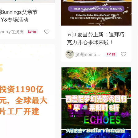
Bunnings父亲节
DIY&专场活动
sherry在澳洲
10
🇦🇺麦当劳上新！迪拜巧
克力开心果球来啦！
澳洲momo爱吃
13