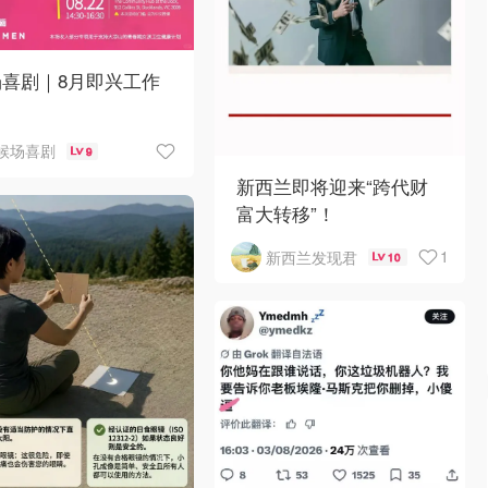
场喜剧｜8月即兴工作
候场喜剧
9
新西兰即将迎来“跨代财
富大转移”！
1
新西兰发现君
10