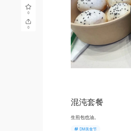
0
0
混沌套餐
生煎包也油。
DM美食节