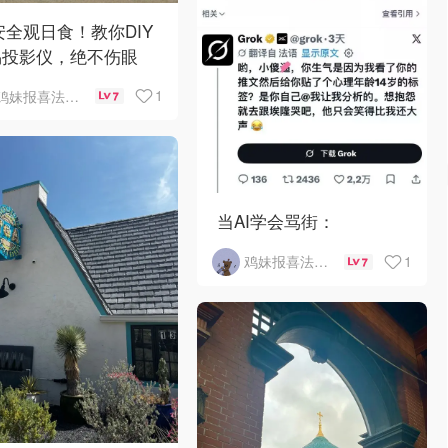
 安全观日食！教你DIY
易投影仪，绝不伤眼
1
鸡妹报喜法国实用信息版
7
当AI学会骂街：
1
鸡妹报喜法国实用信息版
7