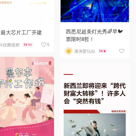
西悉尼超美灯光秀🌈早🐦
球最大芯片工厂开建
票限时8哲！
5
科技圈观察
11
澳洲爱玩站
9