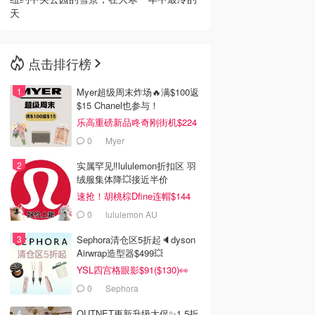
天
点击排行榜
Myer超级周末炸场🔥满$100返
$15 Chanel也参与！
乐高重磅新品咚奇刚街机$224
0
Myer
实属罕见‼️lululemon折扣区 羽
绒服集体降💥接近半价
速抢！胡桃棕Dfine连帽$144
0
lululemon AU
Sephora清仓区5折起🔈dyson
Airwrap造型器$499💥
YSL四宫格眼影$91($130)👀
0
Sephora
OUTNET更新升级大促✨1.5折