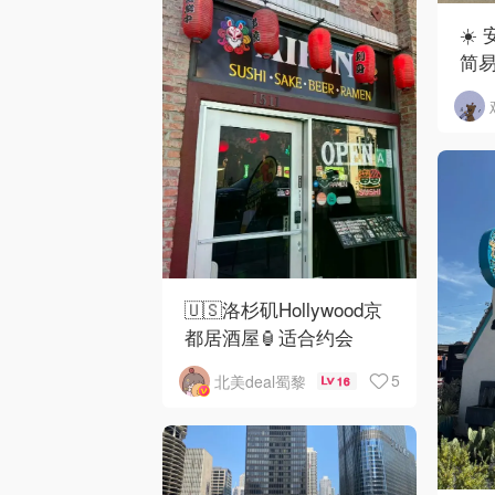
☀️
简
🇺🇸洛杉矶Hollywood京
都居酒屋🏮适合约会
5
北美deal蜀黎
16