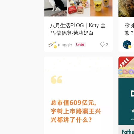
八月生活PLOG｜Kitty·盒
🐻
马·缺德舅·茉莉奶白
熊
·Costco·Wendy's
下
2
maggie
20