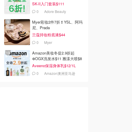
SK-II入门套装$111
0
Adore Beauty
Myer彩妆2件7折💄YSL、阿玛
尼、Prada
兰蔻持妆粉底液$44
0
Myer
Amazon美妆冬促2.9折起
❄️OGX洗发水$11 雅漾大喷$8
Aveeno保湿身体乳$12/1L
0
Amazon澳洲亚马逊