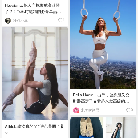
Havaianas把人字拖做成高跟鞋
了？！🩴👠时髦精的必备单品
吧！
种点小草
1
Bella Hadid一出手，健身服又变
时装高定了🔥看起来就高级的不
行❣️
北美时尚君
5
Athleta这次真的“跳”进芭蕾圈了🩰
✨