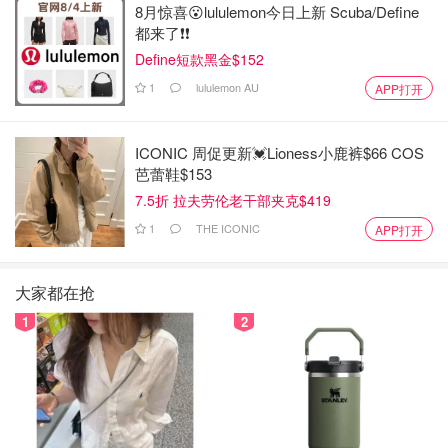
8月惊喜😮lululemon今日上新 Scuba/Define
都来了❗️❗️
Define短款黑金$152
1
lululemon AU
APP打开
ICONIC 周促更新💓Lioness小鹿裤$66 COS
芭蕾鞋$153
7.5折 拉夫劳伦老干部夹克$419
1
THE ICONIC
APP打开
大家都在抢
1
2