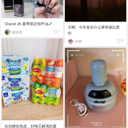
Chanel 26 夏季限定指甲油💅
天啊。今年发生什么事呀难以置
猴纸君
7
信
kk猪
5
告别糖份焦虑，好喝又解渴的夏