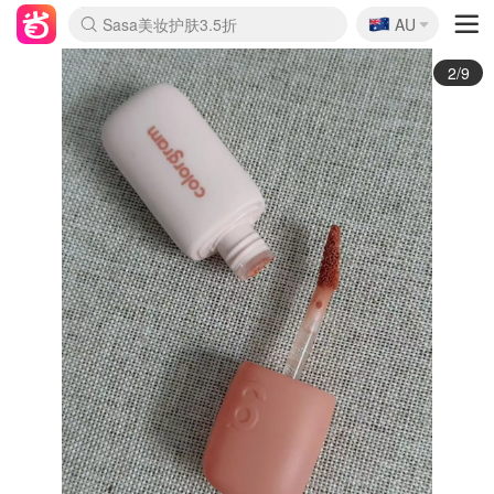
🇦🇺
Sasa美妆护肤3.5折
AU
lululemon本周上新
SSENSE年中3折
FreshBeauty好价汇总
Cettire降价+叠9折
Farfetch折上8折
WWS Coles超市实拍
viagogo二手票捡漏
Myer清仓1折起
The Outnet奢牌1折起
David Jones 3折起
Flannels大牌1折
Perfumes Club护肤1折
AMIRO返校季6.2折
Oweek抽奖送Airpods
Amazon折扣汇总
eToro入金$200送$50
Amazon数码好物
ICONIC本周7.5折
ThedoubleF高奢地板价
Moose Knuckles 6折
丝芙兰5折起
EUFY官网3.7折起
Selenichast首饰2折
Trip机票酒店促销
YSL送5件彩妆礼
Amazon家居好物
BIGBANG巡演开票
David Jones时尚3折
Amazon美妆护肤
雅漾大喷$8
过敏原检测盒$33
伊索独家赠50ml沐浴露
科颜氏送高保湿面霜
SEALIFE海洋馆门票6折
丝塔芙大白罐$16
订阅Newsletter送香薰
Cult Beauty 6.8折
Harrods圣诞日历2.3折
LN-CC奢牌私促3折
d'Alba空姐喷雾$16
EVE LOM套装逆天2折
Bernardelli独家4折
Adore Beauty 6折起
CT圣诞日历
Mytheresa奢品2.7折
3/9