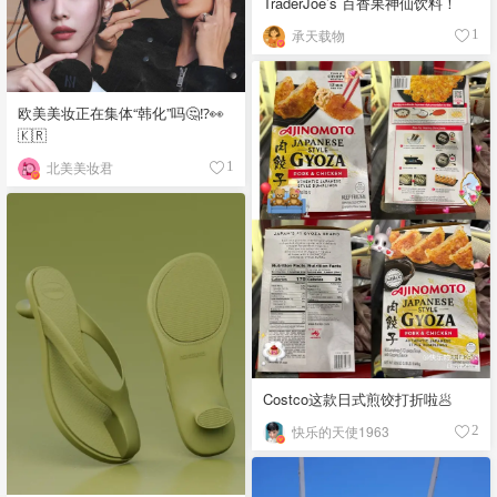
TraderJoe’s 百香果神仙饮料！
承天载物
1
欧美美妆正在集体“韩化”吗🤔⁉️👀
🇰🇷
北美美妆君
1
Costco这款日式煎饺打折啦🥟
快乐的天使1963
2