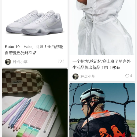
Kobe 10「Halo」回归！全白战靴
自带曼巴光环🤍🏀
一个把“地球记忆”穿上身了的户外
种点小草
5
生活品牌出新品了啦！🌍🪨
种点小草
4