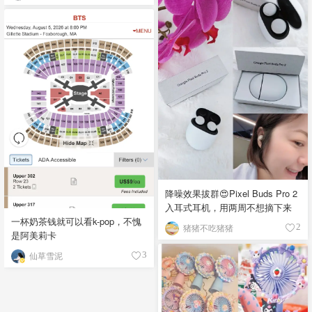
降噪效果拔群😍Pixel Buds Pro 2
入耳式耳机，用两周不想摘下来
一杯奶茶钱就可以看k-pop，不愧
猪猪不吃猪猪
2
是阿美莉卡
仙草雪泥
3