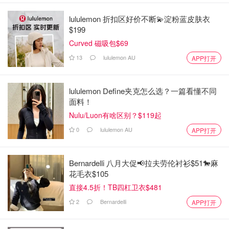
lululemon 折扣区好价不断💫淀粉蓝皮肤衣
$199
Curved 磁吸包$69
13
lululemon AU
APP打开
lululemon Define夹克怎么选？一篇看懂不同
面料！
Nulu/Luon有啥区别？$119起
0
lululemon AU
APP打开
Bernardelli 八月大促📢拉夫劳伦衬衫$51🐎麻
花毛衣$105
直接4.5折！TB四杠卫衣$481
2
Bernardelli
APP打开