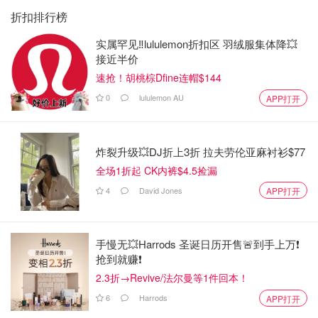
折扣排行榜
实属罕见‼️lululemon折扣区 羽绒服集体降💥
接近半价
速抢！胡桃棕Dfine连帽$144
0
lululemon AU
APP打开
炸裂升级💥DJ折上3折 拉夫劳伦亚麻衬衫$77
全场1折起 CK内裤$4.5捡漏
4
David Jones
APP打开
手慢无💥Harrods 圣诞日历开售🚨到手上万❗️
抢到就赚❗️
2.3折→Revive/法尔曼等1件回本！
6
Harrods
APP打开