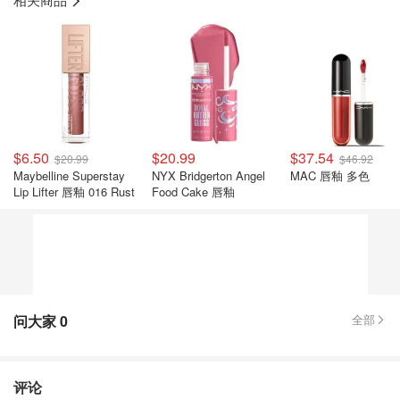
$6.50
$20.99
$37.54
$20.99
$46.92
Maybelline Superstay
NYX Bridgerton Angel
MAC 唇釉 多色
Lip Lifter 唇釉 016 Rust
Food Cake 唇釉
问大家
0
全部
评论