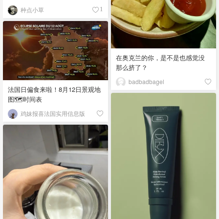
了！
种点小草
1
在奥克兰的你，是不是也感觉没
那么挤了？
badbadbagel
法国日偏食来啦！8月12日景观地
图🗺️时间表
鸡妹报喜法国实用信息版