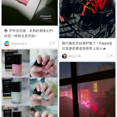
📚 开学仪式感，从和好朋友们约
好买一样的文具开始✨
骑行服也开始卷时髦了！Kappa这
Diamond七
6
次直接把赛道穿搭带上街🚴🔥
种点小草
6