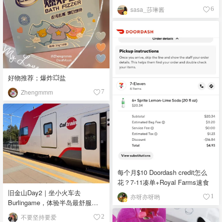
sasa_莎琳酱
6
好物推荐；爆炸💥盐
Zhengmmm
7
每个月$10 Doordash credit怎么
花？7-11凑单+Royal Farms速食
旧金山Day2｜坐小火车去
亦呀亦呀哟
1
Burlingame，体验半岛最舒服的
小镇生活🌿
不要坚持要爱
2