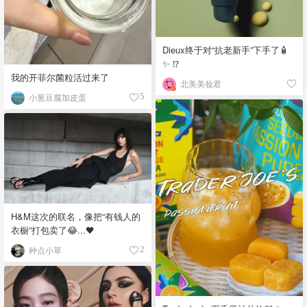
Dieux终于对“抗老新手”下手了🧴
✨ ⁉️
我的开菲尔菌粒活过来了
北美美妆君
小葱豆腐加皮蛋
5
H&M这次的联名，像把“有钱人的
衣橱”打包卖了😂...🖤
种点小草
2