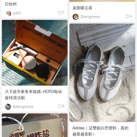
日饮料
桌面吸尘器
sisiD
5
Zhengmmm
4
大大提升家务幸福感--HOTO电动
旋转清洁刷
BakingSoda
8
Adidas｜這雙銀白芭蕾鞋，真的
越看越喜歡✨