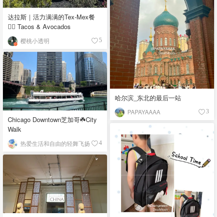
达拉斯｜活力满满的Tex-Mex餐
👉🏼 Tacos & Avocados
樱桃小透明
5
哈尔滨_东北的最后一站
PAPAYAAAA
3
Chicago Downtown芝加哥☘️City
Walk
热爱生活和自由的轻舞飞扬
4