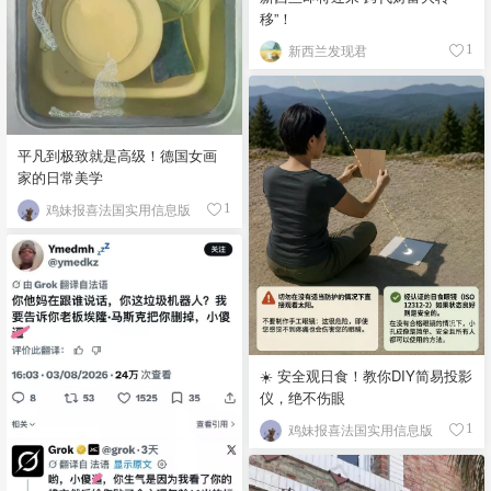
移”！
新西兰发现君
1
平凡到极致就是高级！德国女画
家的日常美学
鸡妹报喜法国实用信息版
1
☀️ 安全观日食！教你DIY简易投影
仪，绝不伤眼
鸡妹报喜法国实用信息版
1