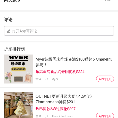
评论
打开App写评论
折扣排行榜
Myer超级周末炸场🔥满$100返$15 Chanel也
参与！
乐高重磅新品咚奇刚街机$224
4
Myer
APP打开
OUTNET更新升级大促✨1.5折起
Zimmermann神裙$201
热巴同款SW过膝靴$207
0
The Outnet.com
APP打开