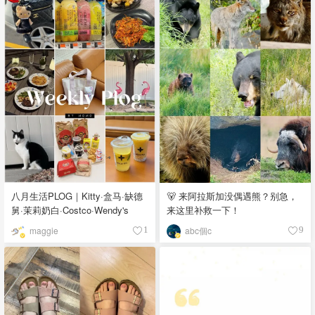
八月生活PLOG｜Kitty·盒马·缺德
🐻 来阿拉斯加没偶遇熊？别急，
舅·茉莉奶白·Costco·Wendy's
来这里补救一下！
maggie
abc個c
1
9