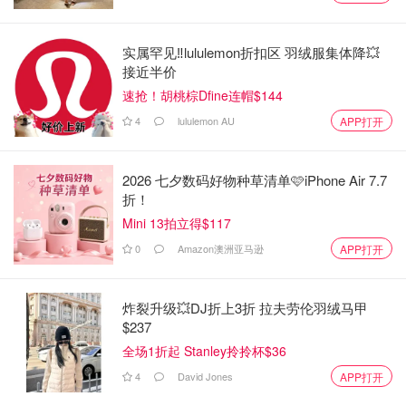
实属罕见‼️lululemon折扣区 羽绒服集体降💥
接近半价
速抢！胡桃棕Dfine连帽$144
4
lululemon AU
APP打开
2026 七夕数码好物种草清单🩷iPhone Air 7.7
折！
Mini 13拍立得$117
0
Amazon澳洲亚马逊
APP打开
炸裂升级💥DJ折上3折 拉夫劳伦羽绒马甲
$237
全场1折起 Stanley拎拎杯$36
4
David Jones
APP打开