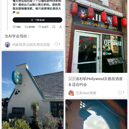
当AI学会骂街：
鸡妹报喜法国实用信息版
1
🇺🇸洛杉矶Hollywood京都居酒屋
🏮适合约会
北美deal蜀黎
3