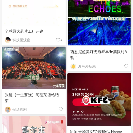
全球最大芯片工厂开建
科技圈观察
2
西悉尼超美灯光秀🌈早🐦票限时8
哲！
澳洲爱玩站
张慧【一生要强】阿德莱德站结
束
候场喜剧
🇦🇺肯德基KFC最新5🔪Happy