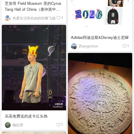
芝加哥 Field Museum 里的Cyrus
Tang Hall of China（唐仲英中国
馆）
热爱生活和自由的轻舞飞扬
3
Adidas阿迪达斯&Disney迪士尼🎒
Zhengmmm
1
乐高免费送的皮卡丘头饰
咖妃君
5