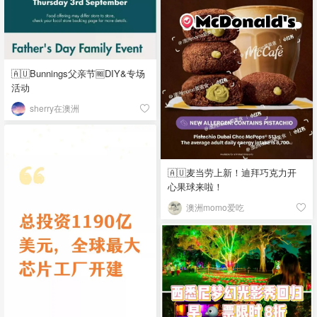
🇦🇺Bunnings父亲节🆓DIY&专场
活动
sherry在澳洲
🇦🇺麦当劳上新！迪拜巧克力开
心果球来啦！
澳洲momo爱吃