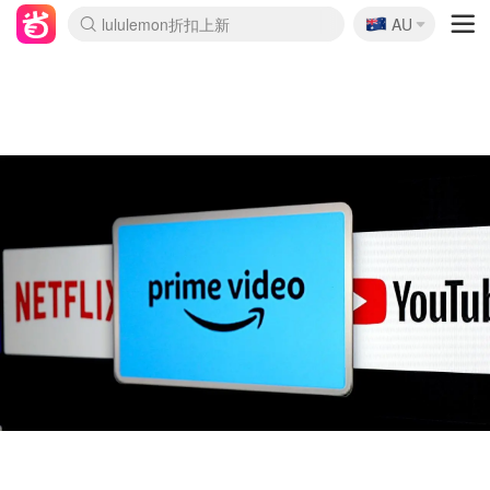
🇦🇺
Sasa美妆护肤3.5折
AU
lululemon折扣上新
SSENSE年中2.5折
FreshBeauty好价汇总
Cettire降价+叠9折
WWS Coles超市实拍
viagogo二手票捡漏
Myer超级周末
The Outnet奢牌1折起
David Jones 3折起
Flannels大牌1折
Perfumes Club护肤1折
AMIRO面罩$251
Amazon折扣汇总
eToro入金$200送$50
Amazon数码好物
ICONIC本周7.5折
ThedoubleF高奢地板价
Moose Knuckles 6折
丝芙兰5折起
EUFY摄像头$98
Selenichast首饰2折
Trip机票酒店促销
YSL送5件彩妆礼
Amazon家居好物
Amazon美妆护肤
雅漾大喷$8
过敏原检测盒$33
伊索独家赠50ml沐浴露
科颜氏高保湿面霜$29
SEALIFE海洋馆门票6折
丝塔芙大白罐$16
订阅Newsletter送香薰
Cult Beauty 6.8折
Harrods圣诞日历$525
LN-CC奢牌私促3折
d'Alba空姐喷雾$16
EVE LOM套装£56
Bernardelli独家4折
Adore Beauty 6折起
CT圣诞日历
Mytheresa奢品2.7折
Luxury Escapes 9折
Currentbody美容仪$881
MOON Garden Live
Roborock扫地机$649
Tingo Life水杯$24
Valentino官网5折
CR洗护套装$23
修丽可4件套$159
Myer彩妆2件7折
GANNI官网4.5折
Stylevana韩妆4折
Tessabit高奢8.5折
OGX洗发水$11
Amazon阿德莱德次日达
卡诗8.5折+赠礼
Philips Hue灯具8折