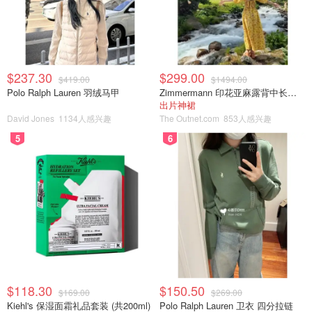
$237.30
$299.00
$419.00
$1494.00
Polo Ralph Lauren 羽绒马甲
Zimmermann 印花亚麻露背中长连衣裙
出片神裙
David Jones
1134人感兴趣
The Outnet.com
853人感兴趣
5
6
$118.30
$150.50
$169.00
$269.00
Kiehl's 保湿面霜礼品套装 (共200ml)
Polo Ralph Lauren 卫衣 四分拉链