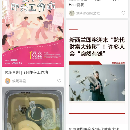
Hour套餐
澳洲momo爱吃
候场喜剧｜8月即兴工作坊
候场喜剧
新西兰即将迎来“跨代财富大转