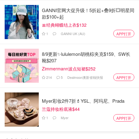
GANNI官网大促升级！5折起+叠9折💥明星同
款$100+起
🎀经典蝴蝶结上衣$132
1
GANNI UK (AU)
APP打开
8/9更新✨lululemon胡桃棕夹克$159、SW长
靴$207
Zimmermann波点短裙$252
214
5
Dealmoon澳新省钱快报
APP打开
Myer彩妆2件7折💄YSL、阿玛尼、Prada
兰蔻持妆粉底液$44
1
Myer
APP打开