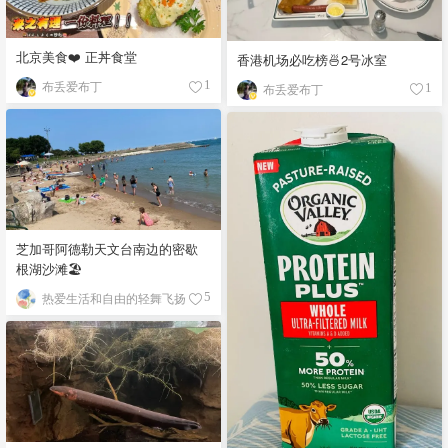
北京美食❤️ 正丼食堂
香港机场必吃榜🍜2号冰室
布丢爱布丁
1
布丢爱布丁
1
芝加哥阿德勒天文台南边的密歇
根湖沙滩🏖️
热爱生活和自由的轻舞飞扬
5