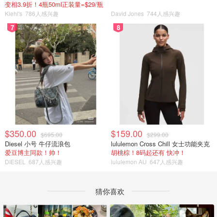
变相3.9折！4瓶50ml正装量=$29/瓶
Kiehl's
786人感兴趣
David Jones
744人感兴趣
7
8
$350.00
$159.00
$695.00
$299.00
Diesel 小号 牛仔流浪包
lululemon Cross Chill 女士功能夹克
爱豆博主同款！帅！
胡桃棕！8码起还有 快冲！
DIESEL
687人感兴趣
lululemon AU
647人感兴趣
猜你喜欢