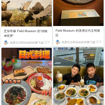
Field Museum 的美洲古代文明展
芝加哥😁 Field Museum 的“动物
区
🦓世界”
热爱生活和自由的轻舞飞扬
3
热爱生活和自由的轻舞飞扬
3