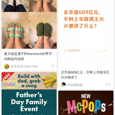
夏天就是属于Birkenstock的季节-
内附如何选择
花开富贵之Mo个Mo
总市值609亿元，宇树上市路演王
兴兴都讲了
科技圈观察
1