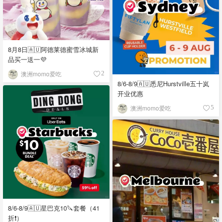
8月8日🇦🇺阿德莱德蜜雪冰城新
品买一送一💜
澳洲momo爱吃
2
8/6-8/9🇦🇺悉尼Hurstville五十岚
开业优惠
澳洲momo爱吃
5
8/6-8/9🇦🇺星巴克10🔪套餐（41
折❗）