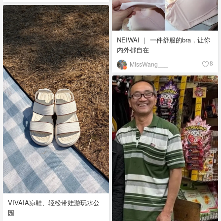
NEIWAI ｜ 一件舒服的bra，让你
内外都自在
MissWang___
8
VIVAIA凉鞋、轻松带娃游玩水公
园