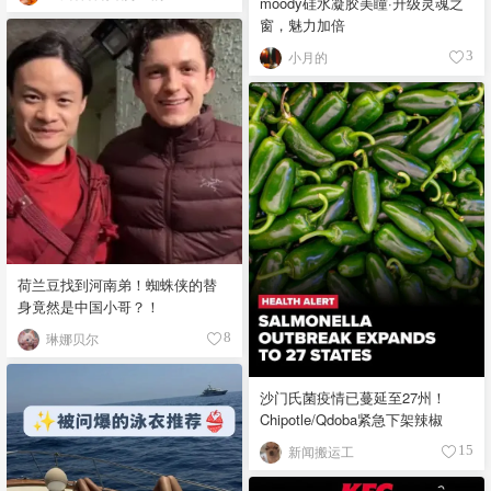
moody硅水凝胶美瞳·升级灵魂之
窗，魅力加倍
小月的
3
荷兰豆找到河南弟！蜘蛛侠的替
身竟然是中国小哥？！
琳娜贝尔
8
沙门氏菌疫情已蔓延至27州！
Chipotle/Qdoba紧急下架辣椒
新闻搬运工
15