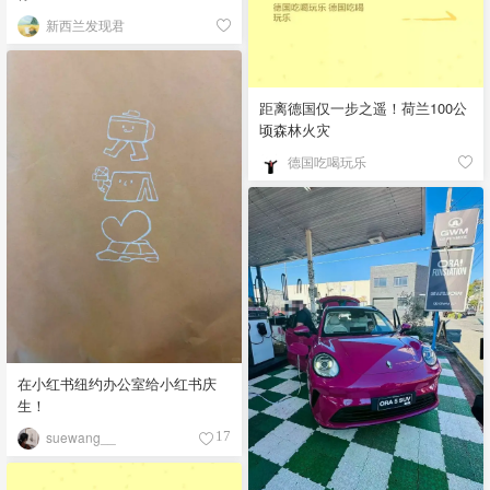
新西兰发现君
距离德国仅一步之遥！荷兰100公
顷森林火灾
德国吃喝玩乐
在小红书纽约办公室给小红书庆
生！
suewang__
17