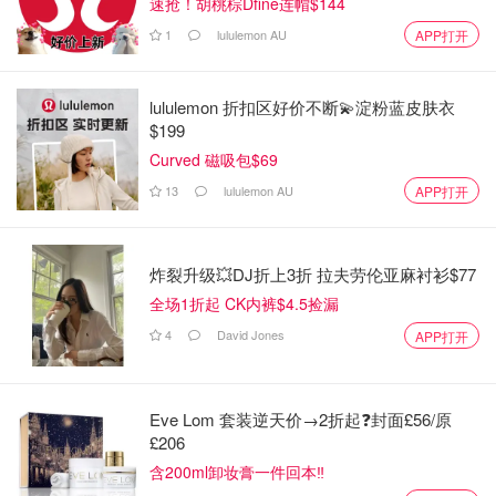
速抢！胡桃棕Dfine连帽$144
1
lululemon AU
APP打开
lululemon 折扣区好价不断💫淀粉蓝皮肤衣
$199
Curved 磁吸包$69
13
lululemon AU
APP打开
炸裂升级💥DJ折上3折 拉夫劳伦亚麻衬衫$77
全场1折起 CK内裤$4.5捡漏
4
David Jones
APP打开
Eve Lom 套装逆天价→2折起❓封面£56/原
£206
含200ml卸妆膏一件回本‼️