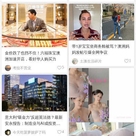
带1岁宝宝坐商务舱被骂？澳洲妈
妈发帖引爆全网争议
金价跌了也挡不住！六福珠宝澳
洲加速开店，看好华人购买力
土澳生活碎片
1
考拉不营业
5
意大利“吸金力”反超英法德？最新
安永报告：制造业与AI成投资新
宠！
今天吃菠萝披萨了吗
4