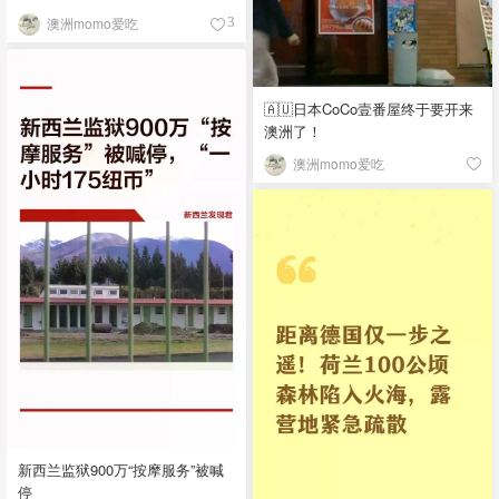
澳洲momo爱吃
3
🇦🇺日本CoCo壹番屋终于要开来
澳洲了！
澳洲momo爱吃
新西兰监狱900万“按摩服务”被喊
停