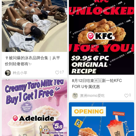
👙被问爆的泳衣品牌合集｜从平
价到轻奢都有✨
种点小草
17
8月12日结束🇦🇺新一轮KFC
FOR U专属优惠
澳洲momo爱吃
1