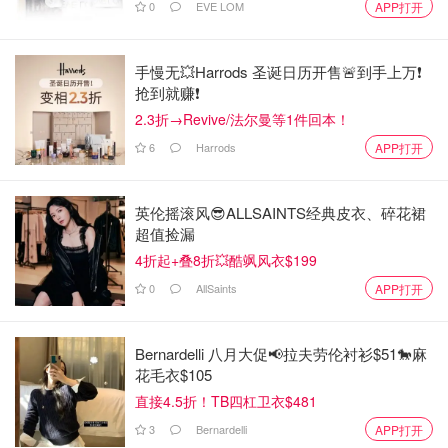
0
EVE LOM
APP打开
手慢无💥Harrods 圣诞日历开售🚨到手上万❗️
抢到就赚❗️
2.3折→Revive/法尔曼等1件回本！
6
Harrods
APP打开
英伦摇滚风😎ALLSAINTS经典皮衣、碎花裙
超值捡漏
4折起+叠8折💥酷飒风衣$199
0
AllSaints
APP打开
Bernardelli 八月大促📢拉夫劳伦衬衫$51🐎麻
花毛衣$105
直接4.5折！TB四杠卫衣$481
3
Bernardelli
APP打开