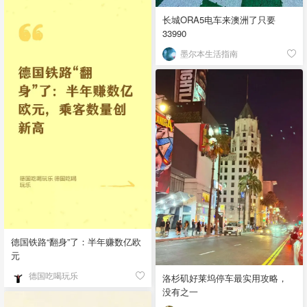
长城ORA5电车来澳洲了只要
33990
墨尔本生活指南
德国铁路“翻身”了：半年赚数亿欧
元
德国吃喝玩乐
洛杉矶好莱坞停车最实用攻略，
没有之一