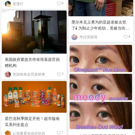
雯雯吖
9
墨尔本见义勇为的亚超老板去世
了🕯️ 为制止少年抢劫，竟被当街围
殴致死！
考拉情报局
4
美国政府紧急关停肯塔基器官捐
赠机构
美国犄角旮旯新鲜事
3
星巴克秋季限定开抢！超市版南
瓜系列全盘点
让我看看有啥好吃的
7