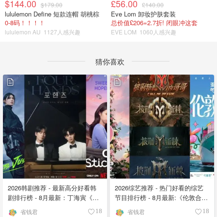
$144.00
£56.00
$179.00
£140.00
lululemon Define 短款连帽 胡桃棕
Eve Lom 卸妆护肤套装
0-8码！！！！
总价值£206=2.7折! 闭眼冲这套
lululemon AU
1127人感兴趣
EVE LOM
1060人感兴趣
猜你喜欢
2026韩剧推荐 - 最新高分好看韩
2026综艺推荐 - 热门好看的综艺
剧排行榜 - 8月最新：丁海寅《我
节目排行榜 - 8月最新:《​​伦敦合伙
的荒糖恋爱 》上线❣️
人》回归啦
省钱君
省钱君
18
18