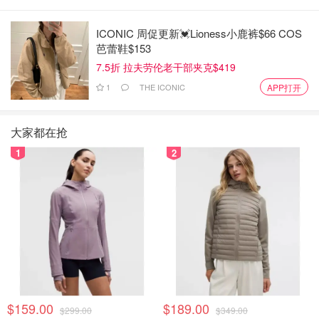
ICONIC 周促更新💓Lioness小鹿裤$66 COS
芭蕾鞋$153
7.5折 拉夫劳伦老干部夹克$419
1
THE ICONIC
APP打开
大家都在抢
1
2
$159.00
$189.00
$299.00
$349.00