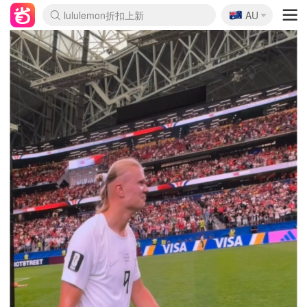
🇦🇺
Sasa美妆护肤3.5折
AU
lululemon折扣上新
SSENSE年中3折
FreshBeauty好价汇总
Cettire降价+叠9折
Farfetch折上8折
WWS Coles超市实拍
viagogo二手票捡漏
Myer清仓1折起
The Outnet奢牌1折起
David Jones 3折起
Flannels大牌1折
Perfumes Club护肤1折
AMIRO返校季6.2折
Oweek抽奖送Airpods
Amazon折扣汇总
eToro入金$200送$50
Amazon数码好物
ICONIC本周7.5折
ThedoubleF高奢地板价
Moose Knuckles 6折
丝芙兰5折起
EUFY官网3.7折起
Selenichast首饰2折
Trip机票酒店促销
YSL送5件彩妆礼
Amazon家居好物
BIGBANG巡演开票
David Jones时尚3折
Amazon美妆护肤
雅漾大喷$8
过敏原检测盒$33
伊索独家赠50ml沐浴露
科颜氏清仓3折
SEALIFE海洋馆门票6折
丝塔芙大白罐$16
订阅Newsletter送香薰
Cult Beauty 6.8折
Harrods圣诞日历2.3折
LN-CC奢牌私促3折
d'Alba空姐喷雾$16
EVE LOM套装逆天2折
Bernardelli独家4折
Adore Beauty 6折起
CT圣诞日历
Mytheresa奢品2.7折
Luxury Escapes 9折
Currentbody美容仪9折
MOON Garden Live
ALLSAINTS美衣3折
Roborock扫地机3.7折
Tingo Life水杯$24
Valentino官网5折
CR洗发护发6.3折