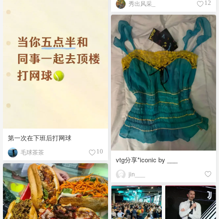
秀出风采_
12
第一次在下班后打网球
毛球茶茶
10
vtg分享*iconic by ___
jin___