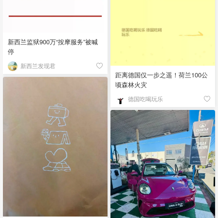
新西兰监狱900万“按摩服务”被喊
停
新西兰发现君
距离德国仅一步之遥！荷兰100公
顷森林火灾
德国吃喝玩乐