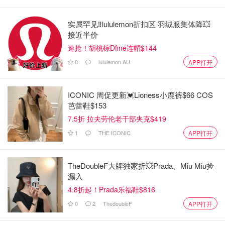
实属罕见‼️lululemon折扣区 羽绒服集体降💥
接近半价
速抢！胡桃棕Dfine连帽$144
0
lululemon AU
APP打开
ICONIC 周促更新💓Lioness小鹿裤$66 COS
芭蕾鞋$153
7.5折 拉夫劳伦老干部夹克$419
1
THE ICONIC
APP打开
TheDoubleF大牌独家折💥Prada、Miu Miu捡
漏入
4.8折起！Prada乐福鞋$816
0
2
ThedoubleF
APP打开