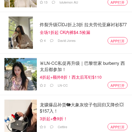
13
lululemon AU
APP打开
炸裂升级💥DJ折上3折 拉夫劳伦亚麻衬衫$77
全场1折起 CK内裤$4.5捡漏
4
David Jones
APP打开
🚨LN-CC私促再升级｜巴黎世家 burberry 西
太后都参加！
4折起+额外8折！西太后耳钉$110
2
LN-CC
APP打开
龙骧爆品补货🐘大象灰饺子包回归又降价💥
$157入！
3折起+叠9折！
0
Cettire
APP打开