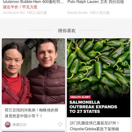
lululemon Bubble-Hem 600蓬松羽绒夹克
Polo Ralph Lauren 卫衣 四分拉链
接近半价！罕见力度
lululemon AU
182人感兴趣
David Jones
168人感兴趣
猜你喜欢
荷兰豆找到河南弟！蜘蛛侠的替
身竟然是中国小哥？！
沙门氏菌疫情已蔓延至27州！
琳娜贝尔
Chipotle/Qdoba紧急下架辣椒