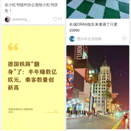
在小红书纽约办公室给小红书庆
生！
suewang__
13
长城ORA5电车来澳洲了只要
33990
墨尔本生活指南