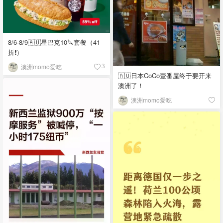
8/6-8/9🇦🇺星巴克10🔪套餐（41
折❗）
澳洲momo爱吃
3
🇦🇺日本CoCo壹番屋终于要开来
澳洲了！
澳洲momo爱吃