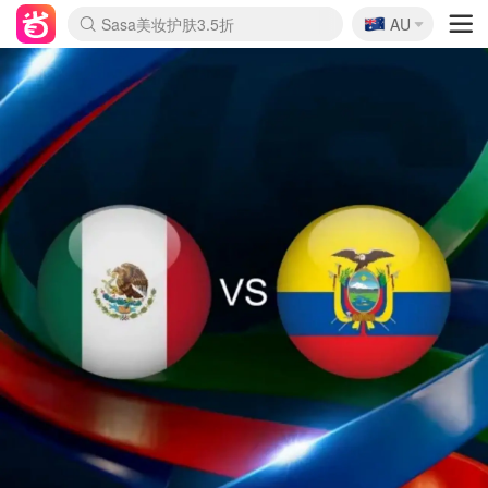
🇦🇺
Sasa美妆护肤3.5折
AU
lululemon折扣上新
SSENSE年中3折
FreshBeauty好价汇总
Cettire降价+叠9折
Farfetch折上8折
WWS Coles超市实拍
viagogo二手票捡漏
Myer清仓1折起
The Outnet奢牌1折起
David Jones 3折起
Flannels大牌1折
Perfumes Club护肤1折
AMIRO返校季6.2折
Oweek抽奖送Airpods
Amazon折扣汇总
eToro入金$200送$50
Amazon数码好物
ICONIC本周7.5折
ThedoubleF高奢地板价
Moose Knuckles 6折
丝芙兰5折起
EUFY官网3.7折起
Selenichast首饰2折
Trip机票酒店促销
YSL送5件彩妆礼
Amazon家居好物
BIGBANG巡演开票
David Jones时尚3折
Amazon美妆护肤
雅漾大喷$8
过敏原检测盒$33
伊索独家赠50ml沐浴露
科颜氏清仓3折
SEALIFE海洋馆门票6折
丝塔芙大白罐$16
订阅Newsletter送香薰
Cult Beauty 6.8折
Harrods圣诞日历2.3折
LN-CC奢牌私促3折
d'Alba空姐喷雾$16
EVE LOM套装逆天2折
Bernardelli独家4折
Adore Beauty 6折起
CT圣诞日历
Mytheresa奢品2.7折
Luxury Escapes 9折
Currentbody美容仪9折
卡诗9折+赠4件礼
MOON Garden Live
ALLSAINTS美衣3折
Roborock扫地机3.7折
Tingo Life水杯$24
Valentino官网5折
CR洗发护发6.3折