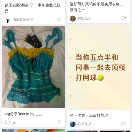
洛杉矶好莱坞停车最实用攻略，
德国铁路“翻身”了：半年赚数亿欧
没有之一
元
秀出风采_
9
德国吃喝玩乐
vtg分享*iconic by ___
第一次在下班后打网球
jin___
毛球茶茶
7