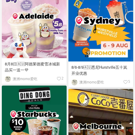
8月8日🇦🇺阿德莱德蜜雪冰城新
8/6-8/9🇦🇺悉尼Hurstville五十岚
品买一送一💜
开业优惠
澳洲momo爱吃
2
澳洲momo爱吃
5