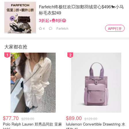
Farfetch终极狂欢💥加鹅羽绒背心$496🐎小马
标毛衣$249
3折起+叠8折😱
4
Farfetch
APP打开
大家都在抢
1
2
$77.70
$89.00
$259.00
$129.00
Polo Ralph Lauren 郑秀晶同款 亚麻
lululemon Convertible Drawstring 水