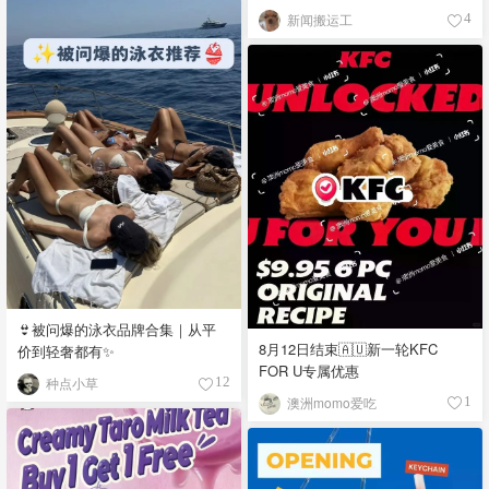
新闻搬运工
4
👙被问爆的泳衣品牌合集｜从平
8月12日结束🇦🇺新一轮KFC
价到轻奢都有✨
FOR U专属优惠
种点小草
12
澳洲momo爱吃
1