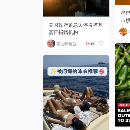
星
市
美国政府紧急关停肯塔基
器官捐赠机构
美国犄角旮旯新鲜事
14