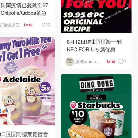
氏菌疫情已蔓延至27
hipotle/Qdoba紧急
架辣椒
9
新闻搬运工
15
8月12日结束🇦🇺新一轮
KFC FOR U专属优惠
1
澳洲momo爱吃
13
8日🇦🇺阿德莱德蜜雪