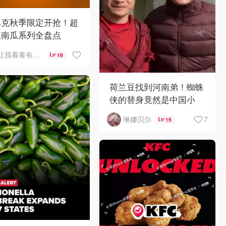
巴克秋季限定开抢！超
版南瓜系列全盘点
让我看看有啥好吃的
16
荷兰豆找到河南弟！蜘蛛
侠的替身竟然是中国小
哥？！
7
琳娜贝尔
15