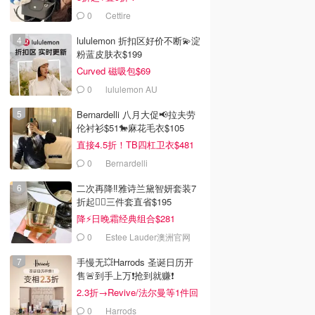
0
Cettire
lululemon 折扣区好价不断💫淀
粉蓝皮肤衣$199
Curved 磁吸包$69
0
lululemon AU
Bernardelli 八月大促📢拉夫劳
伦衬衫$51🐎麻花毛衣$105
直接4.5折！TB四杠卫衣$481
0
Bernardelli
二次再降‼️雅诗兰黛智妍套装7
折起❤️‍🔥三件套直省$195
降⚡日晚霜经典组合$281
0
Estee Lauder澳洲官网
手慢无💥Harrods 圣诞日历开
售🚨到手上万❗️抢到就赚❗️
2.3折→Revive/法尔曼等1件回
本！
0
Harrods