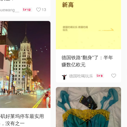
13
suewang__
12
德国铁路“翻身”了：半年
赚数亿欧元
德国吃喝玩乐
8
杉矶好莱坞停车最实用
略，没有之一