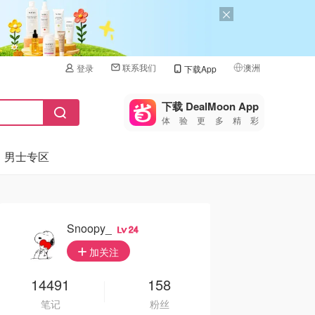
联系我们
澳洲
登录
下载App
🇺🇸
美国
下载 DealMoon App
体验更多精彩
🇨🇳
中国
男士专区
🇨🇦
加拿大
🇬🇧
英国
🇩🇪
德国
Snoopy_
24
🇫🇷
加关注
法国
🇮🇹
14491
158
意大利
笔记
粉丝
🇦🇺
澳洲