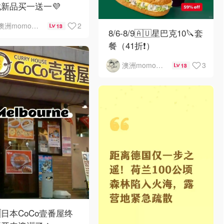
新品买一送一💜
2
澳洲momo爱吃
13
8/6-8/9🇦🇺星巴克10🔪套
餐（41折❗）
3
澳洲momo爱吃
13
🇺日本CoCo壹番屋终