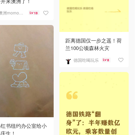
要开来澳洲了！
澳洲momo爱吃
13
距离德国仅一步之遥！荷
兰100公顷森林火灾
德国吃喝玩乐
8
小红书纽约办公室给小
书庆生！