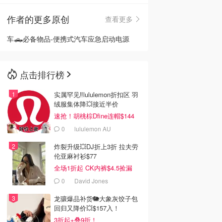
作者的更多原创
查看更多
🇳🇿
新西兰
车🛻必备物品-便携式汽车应急启动电源
点击排行榜
实属罕见‼️lululemon折扣区 羽
绒服集体降💥接近半价
速抢！胡桃棕Dfine连帽$144
0
lululemon AU
炸裂升级💥DJ折上3折 拉夫劳
伦亚麻衬衫$77
全场1折起 CK内裤$4.5捡漏
0
David Jones
龙骧爆品补货🐘大象灰饺子包
回归又降价💥$157入！
3折起+叠9折！