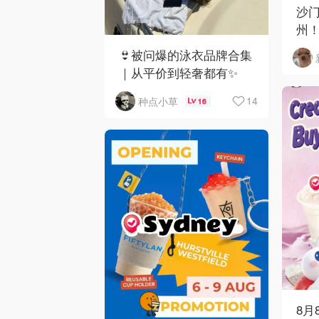
沙门
州！C
下
👙被问爆的泳衣品牌合集
｜从平价到轻奢都有✨
14
种点小草
16
8月