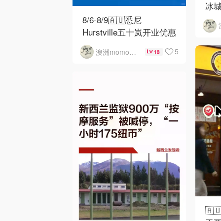
冰城
8/6-8/9🇦🇺悉尼
Hurstville五十岚开业优惠
5
澳洲momo爱吃
13
🇦