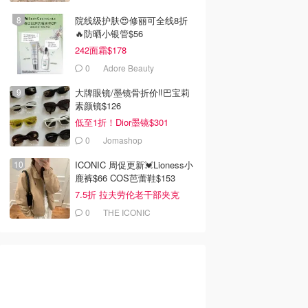
院线级护肤😍修丽可全线8折
🔥防晒小银管$56
242面霜$178
0
Adore Beauty
大牌眼镜/墨镜骨折价‼️巴宝莉
素颜镜$126
低至1折！Dior墨镜$301
0
Jomashop
ICONIC 周促更新💓Lioness小
鹿裤$66 COS芭蕾鞋$153
7.5折 拉夫劳伦老干部夹克
$419
0
THE ICONIC