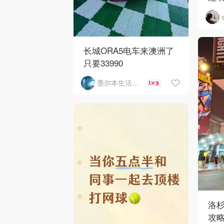
长城ORA5电车来澳洲了
只要33990
墨尔本生活指南
3
洛
攻