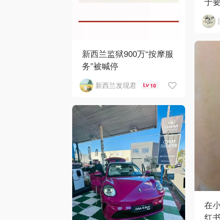
于
新西兰监狱900万“按摩服
务”被喊停
新西兰发现君
10
在
红