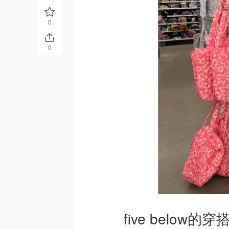
0
0
five below的