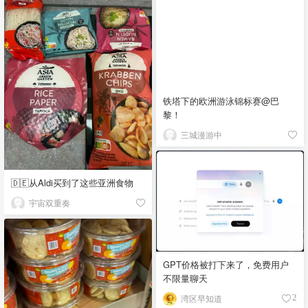
铁塔下的欧洲游泳锦标赛@巴
黎！
三城漫游中
🇩🇪从Aldi买到了这些亚洲食物
宇宙双重奏
GPT价格被打下来了，免费用户
不限量聊天
湾区早知道
2