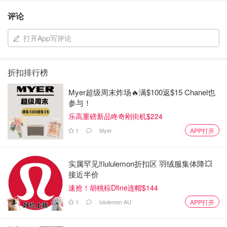
评论
打开App写评论
折扣排行榜
Myer超级周末炸场🔥满$100返$15 Chanel也
参与！
乐高重磅新品咚奇刚街机$224
1
Myer
APP打开
实属罕见‼️lululemon折扣区 羽绒服集体降💥
接近半价
速抢！胡桃棕Dfine连帽$144
1
lululemon AU
APP打开