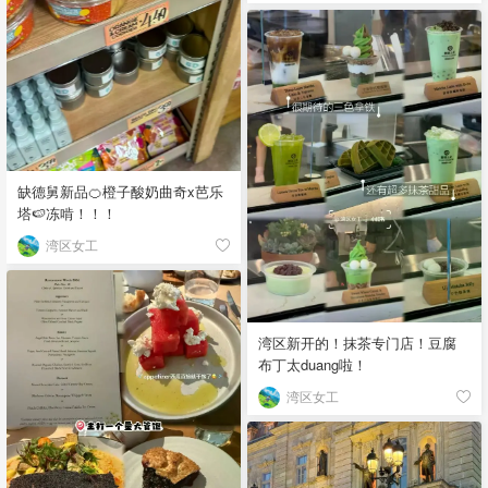
缺德舅新品🍊橙子酸奶曲奇x芭乐
塔🍉冻啃！！！
湾区女工
湾区新开的！抹茶专门店！豆腐
布丁太duang啦！
湾区女工