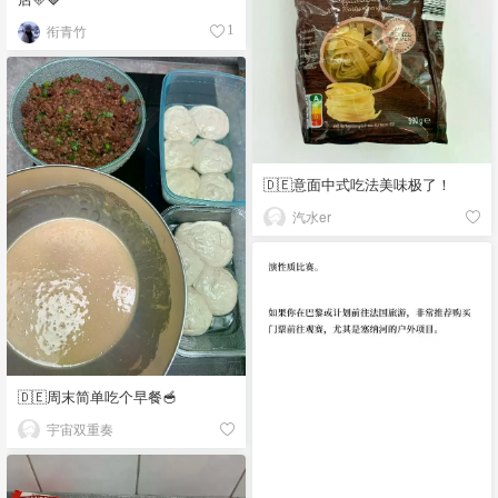
衔青竹
1
🇩🇪意面中式吃法美味极了！
汽水er
🇩🇪周末简单吃个早餐🥣
宇宙双重奏