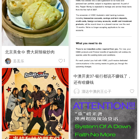
北京美食🥘 费大厨辣椒炒肉
丢丢乐
1
中澳开麦37-银行都说不赚钱了，
还有啥赚钱
溜达中澳的王公子