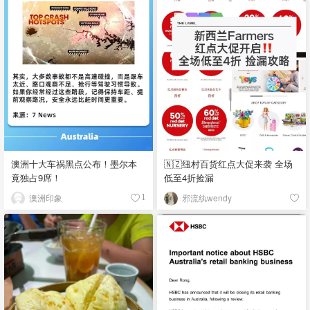
澳洲十大车祸黑点公布！墨尔本
🇳🇿纽村百货红点大促来袭 全场
竟独占9席！
低至4折捡漏
澳洲印象
邪流纨wendy
1