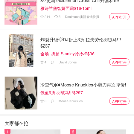
8/7更新✨lululemon Cross Chill外套$159
雅诗兰黛智妍面霜$16/15ml
214
5
Dealmoon澳新省钱快报
APP打开
炸裂升级💥DJ折上3折 拉夫劳伦羽绒马甲
$237
全场1折起 Stanley拎拎杯$36
4
David Jones
APP打开
冷空气❄️❌️Moose Knuckles小剪刀再次降价❗️
低至6折 羽绒马甲$297
8
Moose Knuckles
APP打开
大家都在抢
1
2