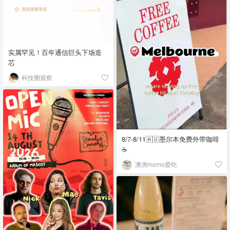
实属罕见！百年通信巨头下场造
芯
科技圈观察
8/7-8/11🇦🇺墨尔本免费外带咖啡
☕
澳洲momo爱吃