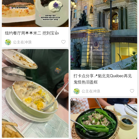
纽约餐厅周🌟🌟米二 挖到宝👍
公主在冲浪
打卡点分享📍魁北克Québec再见
鬼怪热泪盈框
公主在冲浪