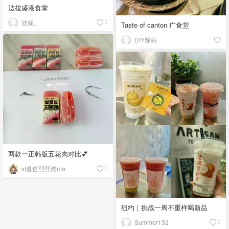
法拉盛港食堂
波妮_
1
Taste of canton 广食堂
DIY驿站
两款一正韩版五花肉对比💕
st是哲熙熙然ma
1
纽约｜挑战一周不重样喝新品
Summer132
1