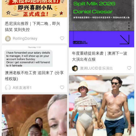
悉尼演出推荐｜下周二晚，即兴
搞笑 笑到失控
RollingDonkey
年度重磅提前来袭｜澳洲下一波
大演出有点狠
澳洲LUCID音乐演出
澳洲老板不给工资 追回来了 (分享
维权版)
A班袁湘琴1