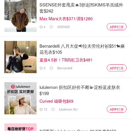
SSENSE外套甩卖🔥3折起❗SKIMS羊羔绒外
套$242
Max Mara大衣$371/原$1280
4
SSENSE
APP打开
Bernardelli 八月大促📢拉夫劳伦衬衫$51🐎麻
花毛衣$105
直接4.5折！TB四杠卫衣$481
3
Bernardelli
APP打开
lululemon 折扣区好价不断💫淀粉蓝皮肤衣
$199
Curved 磁吸包$69
13
lululemon AU
APP打开