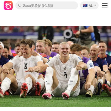
🇦🇺
Sasa美妆护肤3.5折
AU
lululemon折扣上新
SSENSE年中3折
FreshBeauty好价汇总
Cettire降价+叠9折
Farfetch折上8折
WWS Coles超市实拍
viagogo二手票捡漏
Myer清仓1折起
The Outnet奢牌1折起
David Jones 3折起
Flannels大牌1折
Perfumes Club护肤1折
AMIRO返校季6.2折
Oweek抽奖送Airpods
Amazon折扣汇总
eToro入金$200送$50
Amazon数码好物
ICONIC本周7.5折
ThedoubleF高奢地板价
Moose Knuckles 6折
丝芙兰5折起
EUFY官网3.7折起
Selenichast首饰2折
Trip机票酒店促销
YSL送5件彩妆礼
Amazon家居好物
BIGBANG巡演开票
David Jones时尚3折
Amazon美妆护肤
雅漾大喷$8
过敏原检测盒$33
伊索独家赠50ml沐浴露
科颜氏清仓3折
SEALIFE海洋馆门票6折
丝塔芙大白罐$16
订阅Newsletter送香薰
Cult Beauty 6.8折
Harrods圣诞日历2.3折
LN-CC奢牌私促3折
d'Alba空姐喷雾$16
EVE LOM套装逆天2折
Bernardelli独家4折
Adore Beauty 6折起
CT圣诞日历
Mytheresa奢品2.7折
Luxury Escapes 9折
Currentbody美容仪9折
MOON Garden Live
ALLSAINTS美衣3折
Roborock扫地机3.7折
Tingo Life水杯$24
Valentino官网5折
CR洗发护发6.3折
修丽可套装7.4折