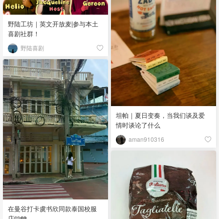
野陆工坊｜英文开放麦|参与本土
喜剧社群！
野陆喜剧
坦帕｜夏日变奏，当我们谈及爱
情时谈论了什么
aman910316
在曼谷打卡虞书欣同款泰国校服
店🩵🩶