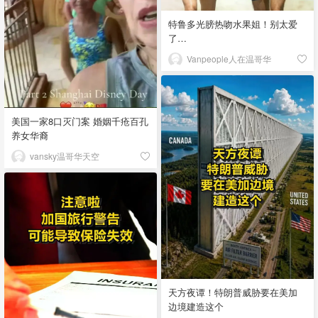
特鲁多光膀热吻水果姐！别太爱
了…
Vanpeople人在温哥华
美国一家8口灭门案 婚姻千疮百孔
养女华裔
vansky温哥华天空
天方夜谭！特朗普威胁要在美加
边境建造这个