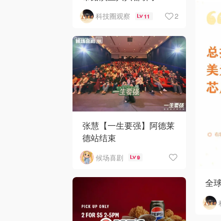
2
科技圈观察
11
张慧【一生要强】阿德莱
德站结束
候场喜剧
9
全