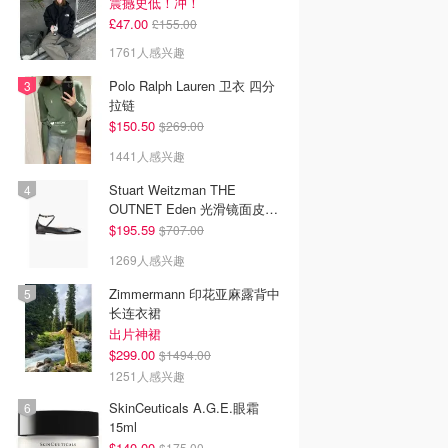
震撼史低！冲！
£47.00
£155.00
1761人感兴趣
Polo Ralph Lauren 卫衣 四分
拉链
$150.50
$269.00
1441人感兴趣
Stuart Weitzman THE
OUTNET Eden 光滑镜面皮芭
蕾平底鞋
$195.59
$707.00
1269人感兴趣
Zimmermann 印花亚麻露背中
长连衣裙
出片神裙
$299.00
$1494.00
1251人感兴趣
SkinCeuticals A.G.E.眼霜
15ml
$140.00
$175.00