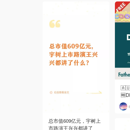
🇦
🆓
总市值609亿元，宇树上
市路演王兴兴都讲了