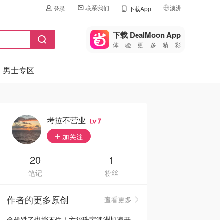
联系我们
澳洲
登录
下载App
🇺🇸
美国
下载 DealMoon App
体验更多精彩
🇨🇳
中国
男士专区
🇨🇦
加拿大
🇬🇧
英国
🇩🇪
德国
考拉不营业
7
🇫🇷
加关注
法国
🇮🇹
20
1
意大利
笔记
粉丝
🇦🇺
澳洲
作者的更多原创
查看更多
🇳🇿
新西兰
金价跌了也挡不住！六福珠宝澳洲加速开