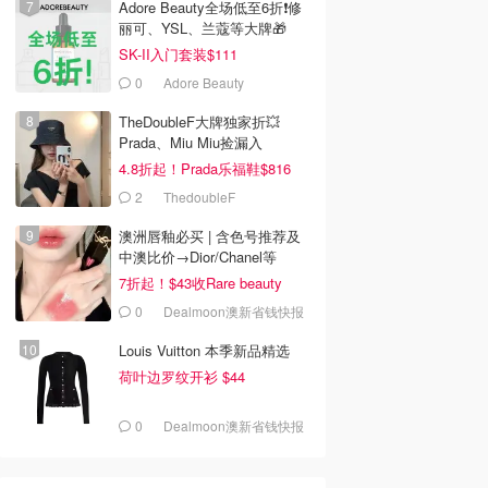
Adore Beauty全场低至6折❗修
丽可、YSL、兰蔻等大牌🎁
SK-II入门套装$111
0
Adore Beauty
TheDoubleF大牌独家折💥
Prada、Miu Miu捡漏入
4.8折起！Prada乐福鞋$816
2
ThedoubleF
澳洲唇釉必买 | 含色号推荐及
中澳比价→Dior/Chanel等
7折起！$43收Rare beauty
0
Dealmoon澳新省钱快报
Louis Vuitton 本季新品精选
荷叶边罗纹开衫 $44
0
Dealmoon澳新省钱快报