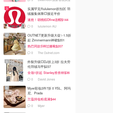
实属罕见‼️lululemon折扣区 羽
绒服集体降💥接近半价
速抢！胡桃棕Dfine连帽$144
0
lululemon AU
OUTNET更新升级大促✨1.5折
起 Zimmermann神裙$201
热巴同款SW过膝靴$207
0
The Outnet.com
炸裂升级💥DJ折上3折 拉夫劳
伦羽绒马甲$237
全场1折起 Stanley拎拎杯$36
0
David Jones
Myer彩妆2件7折💄YSL、阿玛
尼、Prada
兰蔻持妆粉底液$44
0
Myer