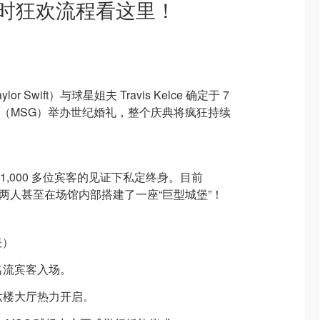
小时狂欢流程看这里！
Swift）与球星姐夫 Travis Kelce 确定于 7
园（MSG）举办世纪婚礼，整个庆典将疯狂持续
 1,000 多位宾客的见证下私定终身。目前
，两人甚至在场馆内部搭建了一座“巨型城堡”！
表）
顶级名流宾客入场。
场馆六楼大厅热力开启。