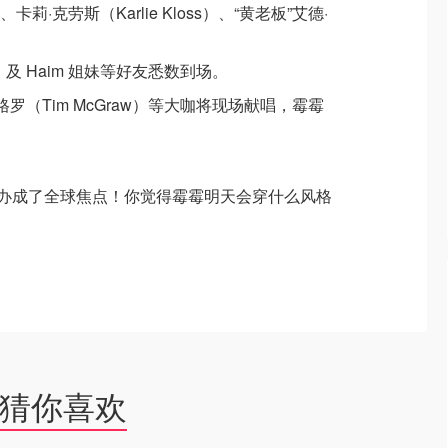
）、卡莉·克劳斯（Karlie Kloss）、“黄老板”艾德·
id）及 Haim 姐妹等好友悉数到场。
格罗（Tim McGraw）等大咖将现场献唱，霉霉
。
”办成了全球焦点！你觉得霉霉明天会穿什么风格
猜你喜欢