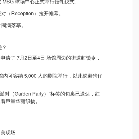
两人在 MSG 球场中心正式举行婚礼仪式。
派对（Reception）拉开帷幕。
晨才圆满落幕。
堡？
申请了 7月2日至4日 场馆周边的街道封锁令，
馆内可容纳 5,000 人的剧院举行，以此躲避狗仔
派对（Garden Party）”标签的包裹已送达，红
挂着巨量华丽织物。
莱美现场：