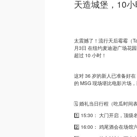
天造城堡，10
太震撼了！流行天后霉霉（Taylor 
月3日 在纽约麦迪逊广场花
超过 10 小时！
这对 36 岁的新人已准备好在
的 MSG 现场堪比电影片场
🗓️ 婚礼当日行程（吃瓜时间
1️⃣ 15:30： 大门开启，
2️⃣ 16:00： 鸡尾酒会在