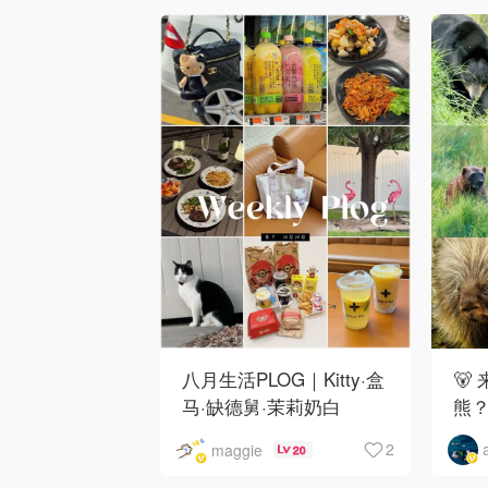
八月生活PLOG｜Kitty·盒
🐻
马·缺德舅·茉莉奶白
熊
·Costco·Wendy's
下
2
maggie
20