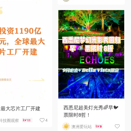
西悉尼超美灯光秀🌈早🐦
球最大芯片工厂开建
票限时8哲！
4
科技圈观察
11
澳洲爱玩站
9