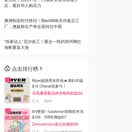
店，看好华人购买力
澳洲制造时代终结！BlackMilk关停最后工
厂，澳媒称生产将全面转往中国
“拆家达人”尼尔收工！重达一吨的塔州网红
海豹重返大海
点击排行榜
Myer超级周末炸场🔥满$100返
$15 Chanel也参与！
乐高重磅新品咚奇刚街机$224
0
Myer
8/9更新✨lululemon胡桃棕夹克
$159、SW长靴$207
Zimmermann波点短裙$252
5
Dealmoon澳新省钱快报