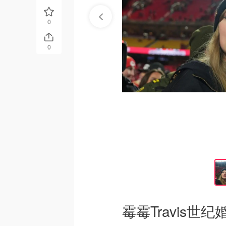
0
0
霉霉Travis世