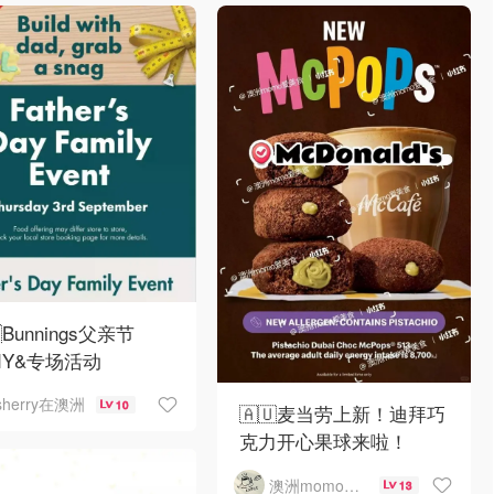
Bunnings父亲节
DIY&专场活动
sherry在澳洲
10
🇦🇺麦当劳上新！迪拜巧
克力开心果球来啦！
澳洲momo爱吃
13