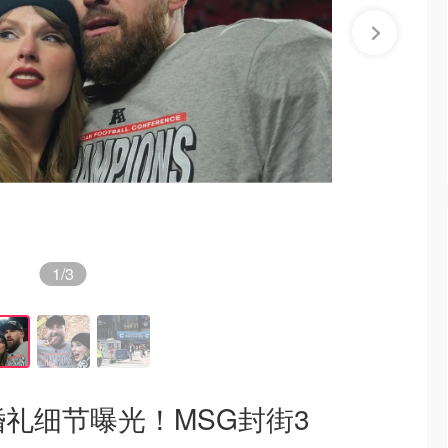
1
/3
纪婚礼细节曝光！MSG封街3