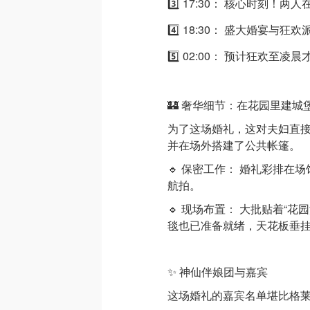
3️⃣ 17:30： 核心时刻！
4️⃣ 18:30： 盛大婚宴与狂欢
5️⃣ 02:00： 预计狂欢至凌
🏰 奢华细节：在花园里建城
为了这场婚礼，这对夫妇直接
并在场外搭建了公共帐篷。
🔹 保密工作： 婚礼彩排在场
航拍。
🔹 现场布置： 大批贴着“花园
毯也已准备就绪，天花板垂
✨ 神仙伴娘团与嘉宾
这场婚礼的嘉宾名单堪比格