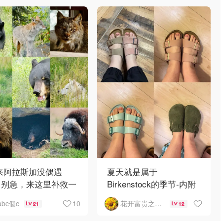
 来阿拉斯加没偶遇
夏天就是属于
？别急，来这里补救一
Birkenstock的季节-内附
！
如何选择
10
abc個c
花开富贵之Mo个Mo
21
12