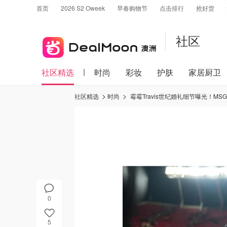
首页
2026 S2 Oweek
早春购物节
点击排行
抢好货
社区
社区精选
时尚
彩妆
护肤
家居厨卫
社区精选
时尚
霉霉Travis世纪婚礼细节曝光！M
0
5