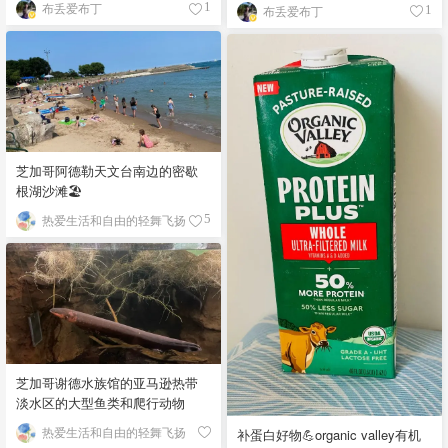
布丢爱布丁
1
布丢爱布丁
1
芝加哥阿德勒天文台南边的密歇
根湖沙滩🏖️
热爱生活和自由的轻舞飞扬
5
芝加哥谢德水族馆的亚马逊热带
淡水区的大型鱼类和爬行动物
热爱生活和自由的轻舞飞扬
补蛋白好物💪organic valley有机