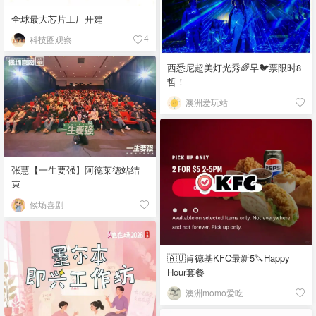
全球最大芯片工厂开建
科技圈观察
4
西悉尼超美灯光秀🌈早🐦票限时8
哲！
澳洲爱玩站
张慧【一生要强】阿德莱德站结
束
候场喜剧
🇦🇺肯德基KFC最新5🔪Happy
Hour套餐
澳洲momo爱吃