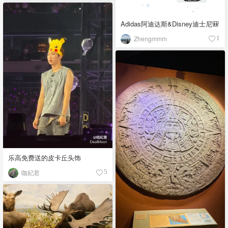
Adidas阿迪达斯&Disney迪士尼🎒
Zhengmmm
1
乐高免费送的皮卡丘头饰
咖妃君
5