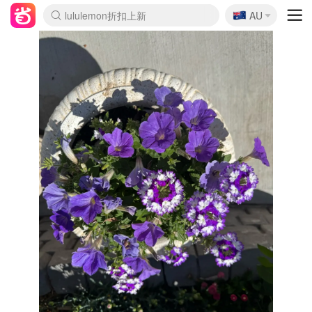
🇦🇺
Sasa美妆护肤3.5折
AU
lululemon折扣上新
SSENSE年中2.5折
FreshBeauty好价汇总
Cettire降价+叠9折
WWS Coles超市实拍
viagogo二手票捡漏
Myer超级周末
The Outnet奢牌1折起
David Jones 3折起
Flannels大牌1折
Perfumes Club护肤1折
AMIRO面罩$251
Amazon折扣汇总
eToro入金$200送$50
Amazon数码好物
ICONIC本周7.5折
ThedoubleF高奢地板价
Moose Knuckles 6折
丝芙兰5折起
EUFY摄像头$98
Selenichast首饰2折
Trip机票酒店促销
YSL送5件彩妆礼
Amazon家居好物
Amazon美妆护肤
雅漾大喷$8
过敏原检测盒$33
伊索独家赠50ml沐浴露
科颜氏高保湿面霜$29
SEALIFE海洋馆门票6折
丝塔芙大白罐$16
订阅Newsletter送香薰
Cult Beauty 6.8折
Harrods圣诞日历$525
LN-CC奢牌私促3折
d'Alba空姐喷雾$16
EVE LOM套装£56
Bernardelli独家4折
Adore Beauty 6折起
CT圣诞日历
Mytheresa奢品2.7折
Luxury Escapes 9折
Currentbody美容仪$881
MOON Garden Live
Roborock扫地机$649
Tingo Life水杯$24
Valentino官网5折
CR洗护套装$23
修丽可4件套$159
Myer彩妆2件7折
GANNI官网4.5折
Stylevana韩妆4折
Tessabit高奢8.5折
OGX洗发水$11
Amazon阿德莱德次日达
卡诗8.5折+赠礼
Philips Hue灯具8折