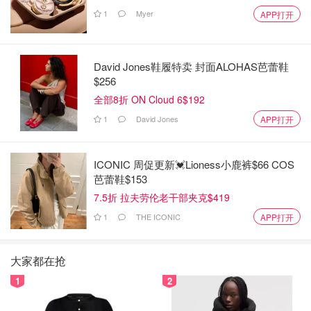
1
Myer
APP打开
David Jones鞋履特卖 封面ALOHAS芭蕾鞋
$256
全部8折 ON Cloud 6$192
1
David Jones
APP打开
ICONIC 周促更新💓Lioness小鹿裤$66 COS
芭蕾鞋$153
7.5折 拉夫劳伦老干部夹克$419
1
THE ICONIC
APP打开
大家都在抢
1
2