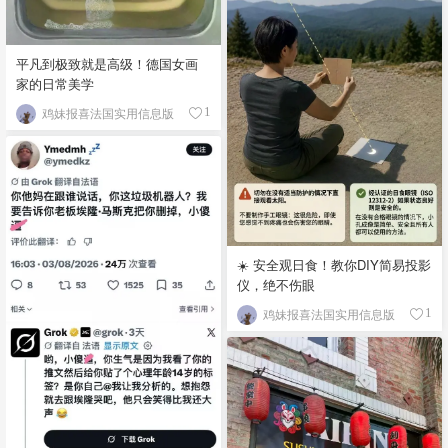
平凡到极致就是高级！德国女画
家的日常美学
鸡妹报喜法国实用信息版
1
☀️ 安全观日食！教你DIY简易投影
仪，绝不伤眼
鸡妹报喜法国实用信息版
1