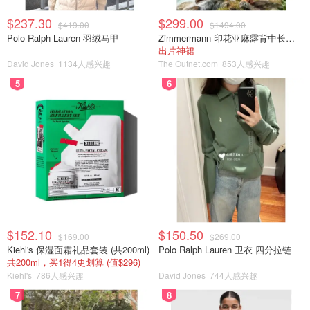
$237.30
$299.00
$419.00
$1494.00
Polo Ralph Lauren 羽绒马甲
Zimmermann 印花亚麻露背中长连衣裙
出片神裙
David Jones
1134人感兴趣
The Outnet.com
853人感兴趣
5
6
$152.10
$150.50
$169.00
$269.00
Kiehl's 保湿面霜礼品套装 (共200ml)
Polo Ralph Lauren 卫衣 四分拉链
共200ml，买1得4更划算 (值$296)
Kiehl's
786人感兴趣
David Jones
744人感兴趣
7
8