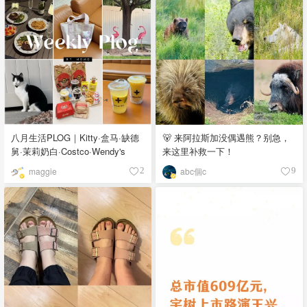
八月生活PLOG｜Kitty·盒马·缺德
🐻 来阿拉斯加没偶遇熊？别急，
舅·茉莉奶白·Costco·Wendy's
来这里补救一下！
maggie
abc個c
2
9