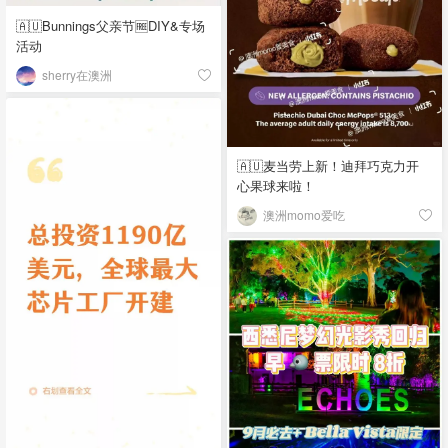
🇦🇺Bunnings父亲节🆓DIY&专场
活动
sherry在澳洲
🇦🇺麦当劳上新！迪拜巧克力开
心果球来啦！
澳洲momo爱吃