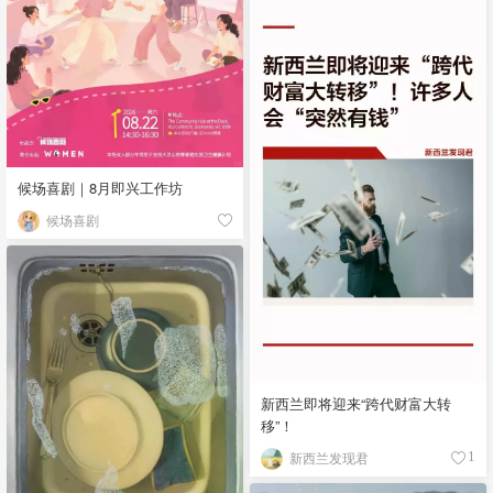
候场喜剧｜8月即兴工作坊
候场喜剧
新西兰即将迎来“跨代财富大转
移”！
新西兰发现君
1