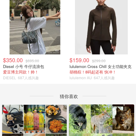
$350.00
$159.00
$695.00
$299.00
Diesel 小号 牛仔流浪包
lululemon Cross Chill 女士功能夹克
爱豆博主同款！帅！
胡桃棕！8码起还有 快冲！
DIESEL
687人感兴趣
lululemon AU
647人感兴趣
猜你喜欢