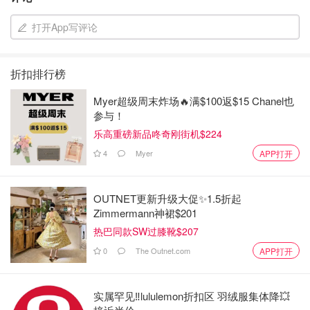
打开App写评论
折扣排行榜
Myer超级周末炸场🔥满$100返$15 Chanel也
参与！
乐高重磅新品咚奇刚街机$224
4
Myer
APP打开
OUTNET更新升级大促✨1.5折起
Zimmermann神裙$201
热巴同款SW过膝靴$207
0
The Outnet.com
APP打开
实属罕见‼️lululemon折扣区 羽绒服集体降💥