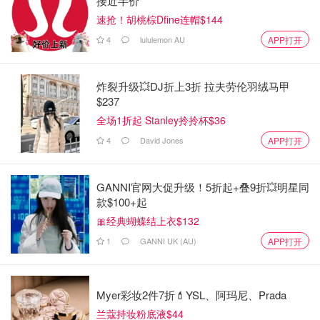
接近半价
速抢！胡桃棕Dfine连帽$144
4
lululemon AU
APP打开
炸裂升级💥DJ折上3折 拉夫劳伦羽绒马甲
$237
全场1折起 Stanley拎拎杯$36
4
David Jones
APP打开
GANNI官网大促升级！5折起+叠9折💥明星同
款$100+起
🎀经典蝴蝶结上衣$132
1
GANNI UK (AU)
APP打开
Myer彩妆2件7折💄YSL、阿玛尼、Prada
兰蔻持妆粉底液$44