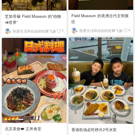
Field Museum 的美洲古代文明展
芝加哥😁 Field Museum 的“动物
区
🦓世界”
热爱生活和自由的轻舞飞扬
4
热爱生活和自由的轻舞飞扬
3
北京美食❤️ 正丼食堂
香港机场必吃榜🍜2号冰室