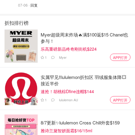
07-06
· 回复
折扣排行榜
Myer超级周末炸场🔥满$100返$15 Chanel也
参与！
乐高重磅新品咚奇刚街机$224
1
Myer
APP打开
实属罕见‼️lululemon折扣区 羽绒服集体降💥
接近半价
速抢！胡桃棕Dfine连帽$144
1
lululemon AU
APP打开
8/7更新✨lululemon Cross Chill外套$159
雅诗兰黛智妍面霜$16/15ml