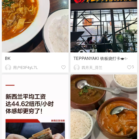
BK
TEPPANYAKI 铁板烧打卡🍣✨
用户E3F4yL7L
四月天_芬兰
5