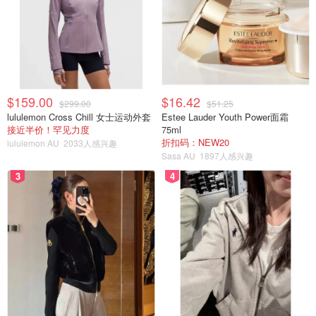
$159.00
$16.42
$299.00
$51.25
lululemon Cross Chill 女士运动外套
Estee Lauder Youth Power面霜
接近半价！罕见力度
75ml
折扣码：NEW20
lululemon AU
2033人感兴趣
Sasa AU
1897人感兴趣
3
4