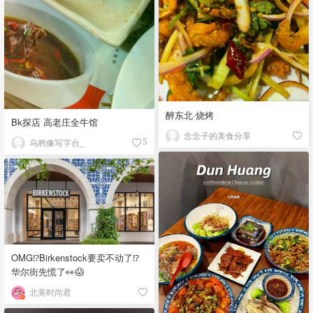
醉东北·烧烤
Bk探店 高老庄全牛馆
念念子的美食分享
乌鸦像写字台_
5
OMG⁉️Birkenstock要卖不动了⁉
华尔街先慌了👀😱
北美时尚君