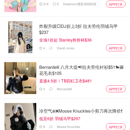
214
5
Dealmoon澳新省钱快报
APP打开
炸裂升级💥DJ折上3折 拉夫劳伦羽绒马甲
$237
全场1折起 Stanley拎拎杯$36
4
David Jones
APP打开
Bernardelli 八月大促📢拉夫劳伦衬衫$51🐎麻
花毛衣$105
直接4.5折！TB四杠卫衣$481
3
Bernardelli
APP打开
冷空气❄️❌️Moose Knuckles小剪刀再次降价❗️
低至6折 羽绒马甲$297
8
Moose Knuckles
APP打开