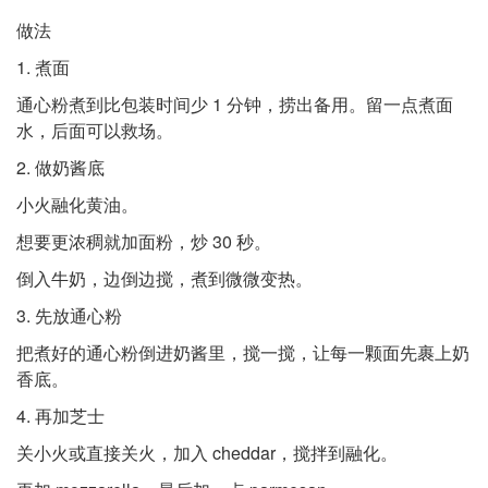
做法
1. 煮面
通心粉煮到比包装时间少 1 分钟，捞出备用。留一点煮面
水，后面可以救场。
2. 做奶酱底
小火融化黄油。
想要更浓稠就加面粉，炒 30 秒。
倒入牛奶，边倒边搅，煮到微微变热。
3. 先放通心粉
把煮好的通心粉倒进奶酱里，搅一搅，让每一颗面先裹上奶
香底。
4. 再加芝士
关小火或直接关火，加入 cheddar，搅拌到融化。