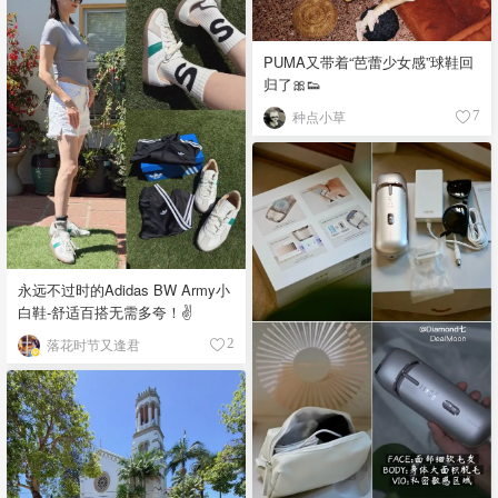
PUMA又带着“芭蕾少女感”球鞋回
归了🎀👟
种点小草
7
永远不过时的Adidas BW Army小
白鞋-舒适百搭无需多夸！✌️
落花时节又逢君
2