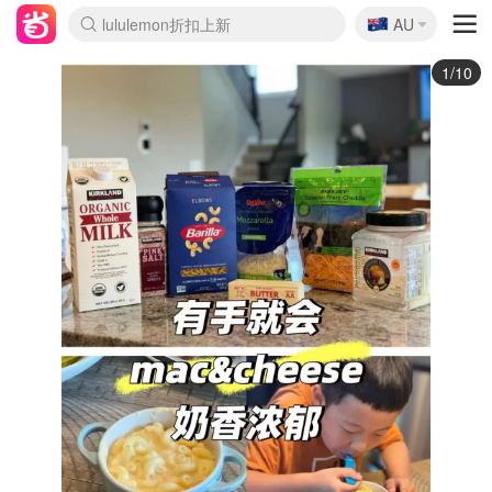
🇦🇺
Sasa美妆护肤3.5折
AU
lululemon折扣上新
SSENSE年中3折
FreshBeauty好价汇总
Cettire降价+叠9折
Farfetch折上8折
WWS Coles超市实拍
viagogo二手票捡漏
Myer清仓1折起
The Outnet奢牌1折起
David Jones 3折起
Flannels大牌1折
Perfumes Club护肤1折
AMIRO返校季6.2折
Oweek抽奖送Airpods
Amazon折扣汇总
eToro入金$200送$50
Amazon数码好物
ICONIC本周7.5折
ThedoubleF高奢地板价
Moose Knuckles 6折
丝芙兰5折起
EUFY官网3.7折起
Selenichast首饰2折
Trip机票酒店促销
YSL送5件彩妆礼
Amazon家居好物
BIGBANG巡演开票
David Jones时尚3折
Amazon美妆护肤
雅漾大喷$8
过敏原检测盒$33
伊索独家赠50ml沐浴露
科颜氏清仓3折
SEALIFE海洋馆门票6折
丝塔芙大白罐$16
订阅Newsletter送香薰
Cult Beauty 6.8折
Harrods圣诞日历2.3折
LN-CC奢牌私促3折
d'Alba空姐喷雾$16
EVE LOM套装逆天2折
Bernardelli独家4折
Adore Beauty 6折起
CT圣诞日历
Mytheresa奢品2.7折
Luxury Escapes 9折
Currentbody美容仪9折
MOON Garden Live
ALLSAINTS美衣3折
Roborock扫地机3.7折
Tingo Life水杯$24
Valentino官网5折
CR洗发护发6.3折
2/10