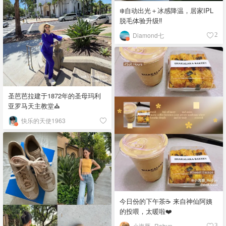
❄️自动出光＋冰感降温，居家IPL
脱毛体验升级‼️
Diamond七
2
圣芭芭拉建于1872年的圣母玛利
亚罗马天主教堂⛪️
快乐的天使1963
今日份的下午茶☕️ 来自神仙阿姨
的投喂，太暖啦❤️
小海豚_Robyn
3