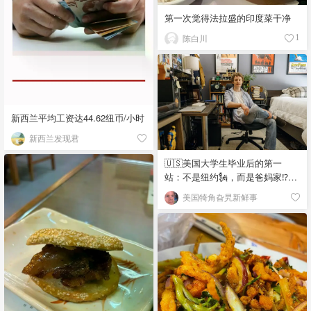
第一次觉得法拉盛的印度菜干净
陈白川
1
新西兰平均工资达44.62纽币/小时
新西兰发现君
🇺🇸美国大学生毕业后的第一
站：不是纽约🗽，而是爸妈家⁉️😂
🏠
美国犄角旮旯新鲜事