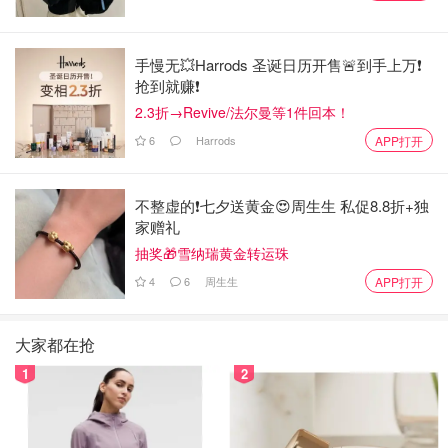
手慢无💥Harrods 圣诞日历开售🚨到手上万❗️
抢到就赚❗️
2.3折→Revive/法尔曼等1件回本！
6
Harrods
APP打开
不整虚的❗️七夕送黄金😍周生生 私促8.8折+独
家赠礼
抽奖🎁雪纳瑞黄金转运珠
4
6
周生生
APP打开
大家都在抢
1
2