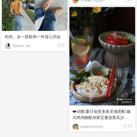
时尚，从一双鞋和一件背心开始
Elaina_na
2
❤️动图/夏日创意美食灵魂搭配/越
式烤鸡柳配传家宝番茄黄瓜沙拉
😍
supermommy
12