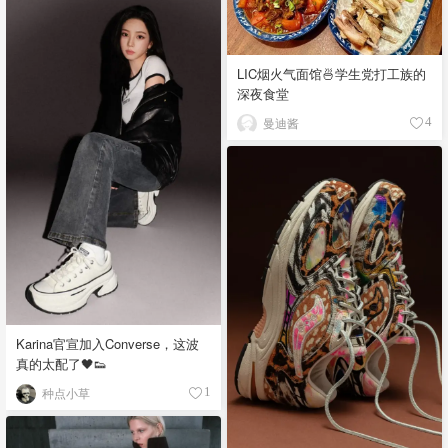
LIC烟火气面馆🍜学生党打工族的
深夜食堂
曼迪酱
4
Karina官宣加入Converse，这波
真的太配了🖤👟
种点小草
1