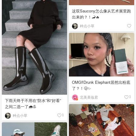
这双Saucony怎么像从艺术展里跑
出来的？！🦂🔥
种点小草
OMG‼️Drunk Elephant居然出粉底
了？！🫢✨
北美美妆君
1
下雨天终于不用在“防水”和“好看”
之间二选一了🌧️👢
种点小草
1