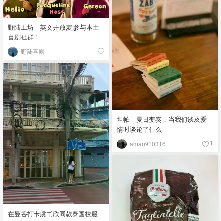
野陆工坊｜英文开放麦|参与本土
喜剧社群！
野陆喜剧
坦帕｜夏日变奏，当我们谈及爱
情时谈论了什么
aman910316
1
在曼谷打卡虞书欣同款泰国校服