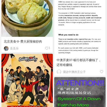
北京美食🥘 费大厨辣椒炒肉
丢丢乐
1
中澳开麦37-银行都说不赚钱了，
还有啥赚钱
溜达中澳的王公子