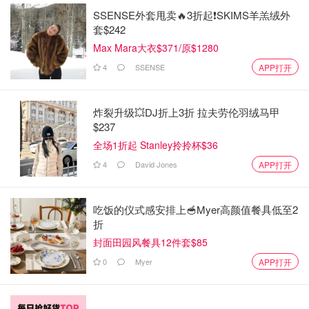
SSENSE外套甩卖🔥3折起❗SKIMS羊羔绒外
套$242
Max Mara大衣$371/原$1280
4
SSENSE
APP打开
炸裂升级💥DJ折上3折 拉夫劳伦羽绒马甲
$237
全场1折起 Stanley拎拎杯$36
4
David Jones
APP打开
吃饭的仪式感安排上🥣Myer高颜值餐具低至2
折
封面田园风餐具12件套$85
0
Myer
APP打开