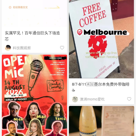
实属罕见！百年通信巨头下场造
芯
科技圈观察
8/7-8/11🇦🇺墨尔本免费外带咖啡
☕
澳洲momo爱吃