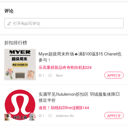
评论
打开App写评论
折扣排行榜
Myer超级周末炸场🔥满$100返$15 Chanel也
参与！
乐高重磅新品咚奇刚街机$224
1
Myer
APP打开
实属罕见‼️lululemon折扣区 羽绒服集体降💥
接近半价
速抢！胡桃棕Dfine连帽$144
1
lululemon AU
APP打开