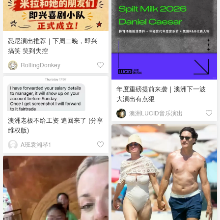
悉尼演出推荐｜下周二晚，即兴
搞笑 笑到失控
RollingDonkey
年度重磅提前来袭｜澳洲下一波
大演出有点狠
澳洲LUCID音乐演出
澳洲老板不给工资 追回来了 (分享
维权版)
A班袁湘琴1