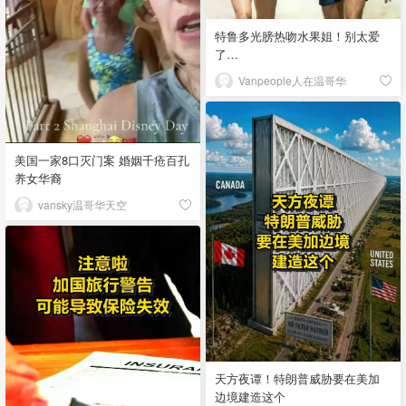
特鲁多光膀热吻水果姐！别太爱
了…
Vanpeople人在温哥华
美国一家8口灭门案 婚姻千疮百孔
养女华裔
vansky温哥华天空
天方夜谭！特朗普威胁要在美加
边境建造这个