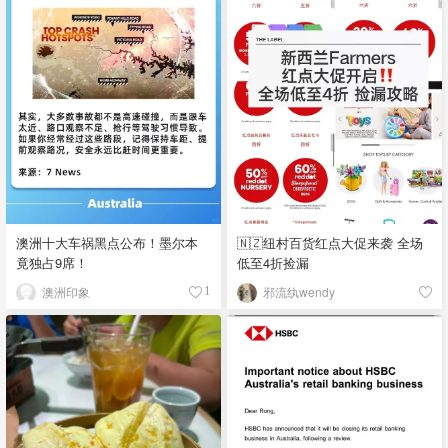
澳洲十大车祸黑点公布！墨尔本
🇳🇿纽村百货红点大促来袭 全场
竟独占9席！
低至4折捡漏
澳洲印象
邪流纨wendy
1