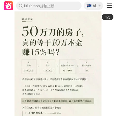
🇦🇺
Sasa美妆护肤3.5折
AU
lululemon折扣上新
SSENSE年中3折
FreshBeauty好价汇总
Cettire降价+叠9折
Farfetch折上8折
WWS Coles超市实拍
viagogo二手票捡漏
Myer超级周末1折
The Outnet奢牌1折起
David Jones 3折起
Flannels大牌1折
Perfumes Club护肤1折
AMIRO返校季6.2折
Oweek抽奖送Airpods
Amazon折扣汇总
eToro入金$200送$50
Amazon数码好物
ICONIC本周7.5折
ThedoubleF高奢地板价
Moose Knuckles 6折
丝芙兰5折起
EUFY官网3.7折起
Selenichast首饰2折
Trip机票酒店促销
YSL送5件彩妆礼
Amazon家居好物
BIGBANG巡演开票
David Jones时尚3折
Amazon美妆护肤
雅漾大喷$8
过敏原检测盒$33
伊索独家赠50ml沐浴露
科颜氏清仓3折
SEALIFE海洋馆门票6折
丝塔芙大白罐$16
订阅Newsletter送香薰
Cult Beauty 6.8折
Harrods圣诞日历2.3折
LN-CC奢牌私促3折
d'Alba空姐喷雾$16
EVE LOM套装逆天2折
Bernardelli独家4折
Adore Beauty 6折起
CT圣诞日历
Mytheresa奢品2.7折
Luxury Escapes 9折
Currentbody美容仪9折
MOON Garden Live
ALLSAINTS美衣3折
Roborock扫地机3.7折
Tingo Life水杯$24
Valentino官网5折
CR洗发护发6.3折
修丽可套装7.4折
Myer彩妆2件7折
GANNI官网4.5折
Stylevana韩妆4折
Tessabit高奢8.5折
OGX洗护4折
2/5