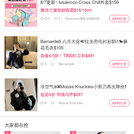
8/7更新✨lululemon Cross Chill外套$159
雅诗兰黛智妍面霜$16/15ml
214
5
Dealmoon澳新省钱快报
APP打开
Bernardelli 八月大促📢拉夫劳伦衬衫$51🐎麻
花毛衣$105
直接4.5折！TB四杠卫衣$481
3
Bernardelli
APP打开
冷空气❄️❌️Moose Knuckles小剪刀再次降价❗️
低至6折 羽绒马甲$297
8
Moose Knuckles
APP打开
大家都在抢
1
2