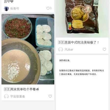
店🩵🩶
衔青竹
1
🇩🇪意面中式吃法美味极了！
汽水er
🇩🇪周末简单吃个早餐🥣
宇宙双重奏