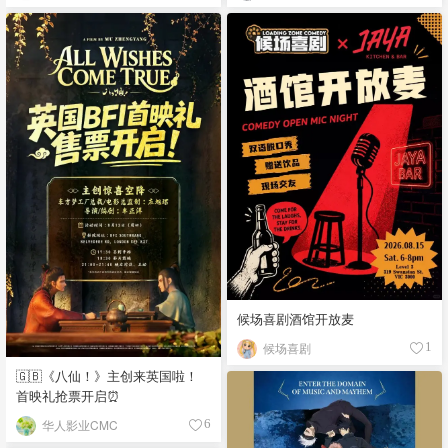
候场喜剧酒馆开放麦
候场喜剧
1
🇬🇧《八仙！》主创来英国啦！
首映礼抢票开启⏰
华人影业CMC
6