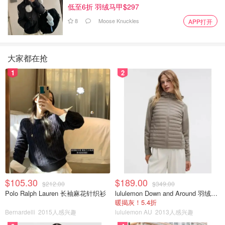
低至6折 羽绒马甲$297
8
Moose Knuckles
APP打开
大家都在抢
1
2
$105.30
$189.00
$212.00
$349.00
Polo Ralph Lauren 长袖麻花针织衫
lululemon Down and Around 羽绒夹克
暖揭灰！5.4折
Bernardelli
2015人感兴趣
lululemon AU
2013人感兴趣