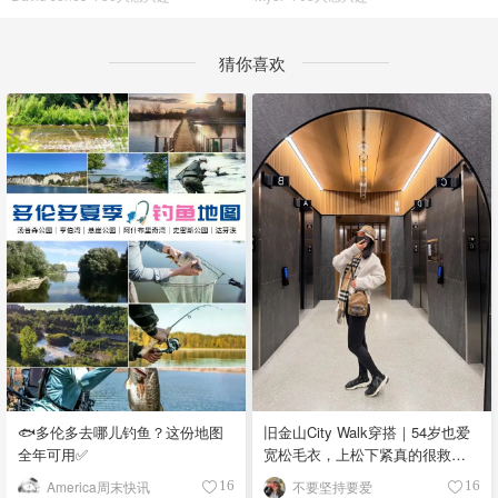
猜你喜欢
🐟多伦多去哪儿钓鱼？这份地图
旧金山City Walk穿搭｜54岁也爱
全年可用✅
宽松毛衣，上松下紧真的很救比
例
America周末快讯
不要坚持要爱
16
16