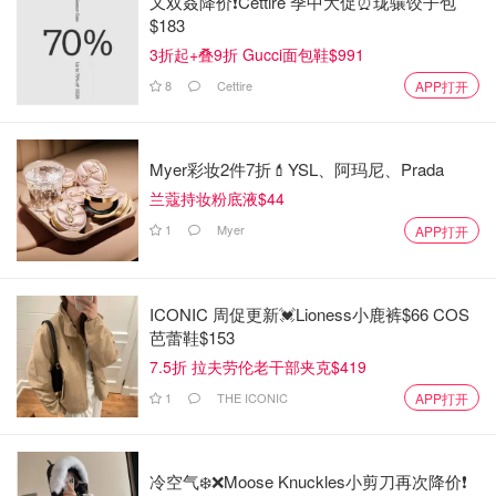
又双叒降价❗️Cettire 季中大促⏰珑骧饺子包
$183
3折起+叠9折 Gucci面包鞋$991
8
Cettire
APP打开
Myer彩妆2件7折💄YSL、阿玛尼、Prada
兰蔻持妆粉底液$44
1
Myer
APP打开
ICONIC 周促更新💓Lioness小鹿裤$66 COS
芭蕾鞋$153
7.5折 拉夫劳伦老干部夹克$419
1
THE ICONIC
APP打开
冷空气❄️❌️Moose Knuckles小剪刀再次降价❗️