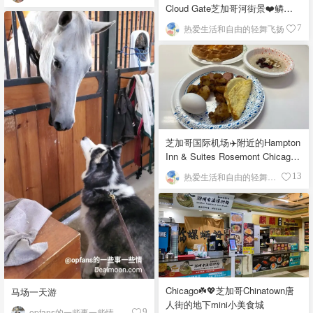
Cloud Gate芝加哥河街景❤️鳞次
栉比的高楼
热爱生活和自由的轻舞飞扬
7
芝加哥国际机场✈️附近的Hampton
Inn & Suites Rosemont Chicago
O'Hare自助早餐
热爱生活和自由的轻舞飞扬
13
Chicago☘️💖芝加哥Chinatown唐
马场一天游
人街的地下mini小美食城
opfans的一些事一些情
9