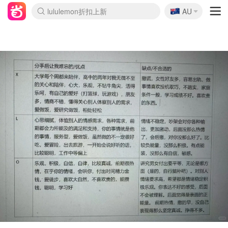
🇦🇺
Sasa美妆护肤3.5折
AU
lululemon折扣上新
SSENSE年中2.5折
FreshBeauty好价汇总
Cettire降价+叠9折
WWS Coles超市实拍
viagogo二手票捡漏
Myer超级周末
The Outnet奢牌1折起
David Jones 3折起
Flannels大牌1折
Perfumes Club护肤1折
AMIRO面罩$251
Amazon折扣汇总
eToro入金$200送$50
Amazon数码好物
ICONIC本周7.5折
ThedoubleF高奢地板价
Moose Knuckles 6折
丝芙兰5折起
EUFY摄像头$98
Selenichast首饰2折
Trip机票酒店促销
YSL送5件彩妆礼
Amazon家居好物
Amazon美妆护肤
雅漾大喷$8
过敏原检测盒$33
伊索独家赠50ml沐浴露
科颜氏高保湿面霜$29
SEALIFE海洋馆门票6折
丝塔芙大白罐$16
订阅Newsletter送香薰
Cult Beauty 6.8折
Harrods圣诞日历$525
LN-CC奢牌私促3折
d'Alba空姐喷雾$16
EVE LOM套装£56
Bernardelli独家4折
Adore Beauty 6折起
CT圣诞日历
Mytheresa奢品2.7折
Luxury Escapes 9折
Currentbody美容仪$881
MOON Garden Live
Roborock扫地机$649
Tingo Life水杯$24
Valentino官网5折
CR洗护套装$23
修丽可4件套$159
Myer彩妆2件7折
GANNI官网4.5折
Stylevana韩妆4折
Tessabit高奢8.5折
OGX洗发水$11
Amazon阿德莱德次日达
卡诗8.5折+赠礼
Philips Hue灯具8折