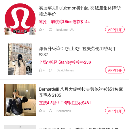
实属罕见‼️lululemon折扣区 羽绒服集体降💥
接近半价
速抢！胡桃棕Dfine连帽$144
4
lululemon AU
APP打开
炸裂升级💥DJ折上3折 拉夫劳伦羽绒马甲
$237
全场1折起 Stanley拎拎杯$36
4
David Jones
APP打开
Bernardelli 八月大促📢拉夫劳伦衬衫$51🐎麻
花毛衣$105
直接4.5折！TB四杠卫衣$481
3
Bernardelli
APP打开