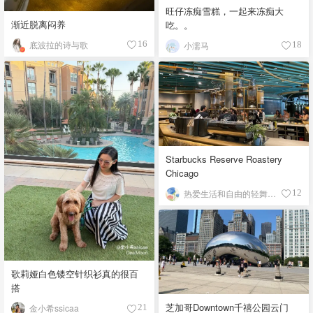
旺仔冻痴雪糕，一起来冻痴大
渐近脱离闷养
吃。。
底波拉的诗与歌
16
小濡马
18
Starbucks Reserve Roastery
Chicago
热爱生活和自由的轻舞飞扬
12
歌莉娅白色镂空针织衫真的很百
搭
芝加哥Downtown千禧公园云门
金小希ssicaa
21