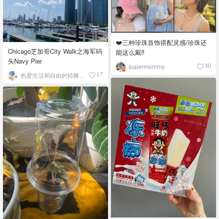
❤️三种珍珠首饰搭配灵感/珍珠还
Chicago芝加哥City Walk之海军码
能这么戴‼️
头Navy Pier
supermommy
30
热爱生活和自由的轻舞飞扬
17