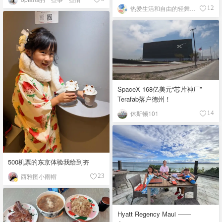
热爱生活和自由的轻舞飞扬
12
SpaceX 168亿美元“芯片神厂”
Terafab落户德州！
休斯顿101
14
500机票的东京体验我给到夯
西雅图小雨帽
23
Hyatt Regency Maui ——