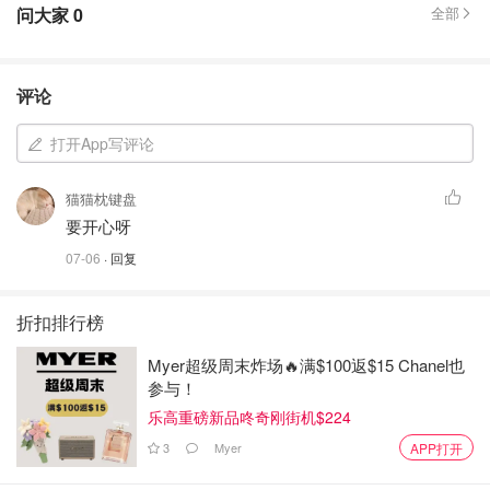
问大家
0
全部
评论
打开App写评论
猫猫枕键盘
要开心呀
07-06
· 回复
折扣排行榜
Myer超级周末炸场🔥满$100返$15 Chanel也
参与！
乐高重磅新品咚奇刚街机$224
3
Myer
APP打开