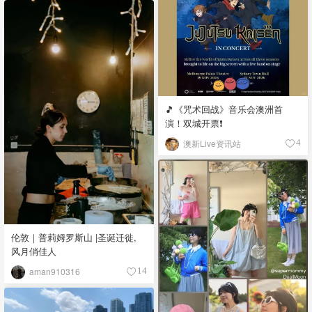
🎵《咒术回战》音乐会澳洲首
演！双城开票❗️
澳新Live资讯站
4
伦敦｜普莉姆罗斯山 |圣诞迁徙,
风月俏佳人
aman910316
14