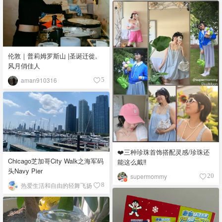
伦敦｜普莉姆罗斯山 |圣诞迁徙,
风月俏佳人
aman910316
5
❤️三种珍珠首饰搭配灵感/珍珠还
Chicago芝加哥City Walk之海军码
能这么戴‼️
头Navy Pier
supermommy
20
热爱生活和自由的轻舞飞扬
8