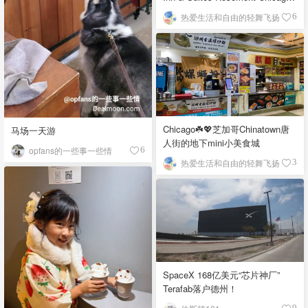
O'Hare自助早餐
热爱生活和自由的轻舞飞扬
6
Chicago☘️💖芝加哥Chinatown唐
马场一天游
人街的地下mini小美食城
opfans的一些事一些情
6
热爱生活和自由的轻舞飞扬
3
SpaceX 168亿美元“芯片神厂”
Terafab落户德州！
9