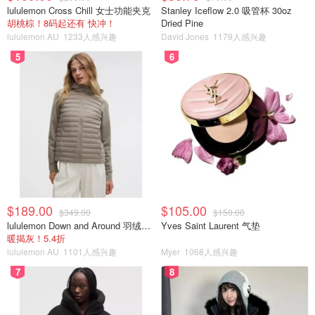
lululemon Cross Chill 女士功能夹克
Stanley Iceflow 2.0 吸管杯 30oz
胡桃棕！8码起还有 快冲！
Dried Pine
lululemon AU
1233人感兴趣
David Jones
1179人感兴趣
5
6
$189.00
$105.00
$349.00
$150.00
lululemon Down and Around 羽绒夹克
Yves Saint Laurent 气垫
暖揭灰！5.4折
lululemon AU
1101人感兴趣
Myer
1068人感兴趣
7
8