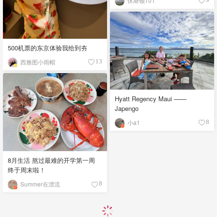
休斯顿101
500机票的东京体验我给到夯
西雅图小雨帽
13
Hyatt Regency Maui ——
Japengo
小a1
8
8月生活 熬过最难的开学第一周
终于周末啦！
Summer在漂流
8