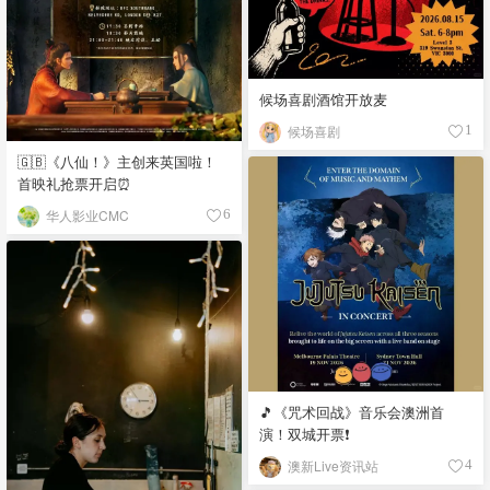
候场喜剧酒馆开放麦
候场喜剧
1
🇬🇧《八仙！》主创来英国啦！
首映礼抢票开启⏰
华人影业CMC
6
🎵《咒术回战》音乐会澳洲首
演！双城开票❗️
澳新Live资讯站
4