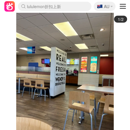
🇦🇺
Sasa美妆护肤3.5折
AU
lululemon折扣上新
SSENSE年中2.5折
FreshBeauty好价汇总
Cettire降价+叠9折
WWS Coles超市实拍
viagogo二手票捡漏
Myer超级周末
The Outnet奢牌1折起
David Jones 3折起
Flannels大牌1折
Perfumes Club护肤1折
AMIRO面罩$251
Amazon折扣汇总
eToro入金$200送$50
Amazon数码好物
ICONIC本周7.5折
ThedoubleF高奢地板价
Moose Knuckles 6折
丝芙兰5折起
EUFY摄像头$98
Selenichast首饰2折
Trip机票酒店促销
YSL送5件彩妆礼
Amazon家居好物
Amazon美妆护肤
雅漾大喷$8
过敏原检测盒$33
伊索独家赠50ml沐浴露
科颜氏高保湿面霜$29
SEALIFE海洋馆门票6折
丝塔芙大白罐$16
订阅Newsletter送香薰
Cult Beauty 6.8折
Harrods圣诞日历$525
LN-CC奢牌私促3折
d'Alba空姐喷雾$16
EVE LOM套装£56
Bernardelli独家4折
Adore Beauty 6折起
CT圣诞日历
Mytheresa奢品2.7折
Luxury Escapes 9折
Currentbody美容仪$881
MOON Garden Live
Roborock扫地机$649
Tingo Life水杯$24
Valentino官网5折
CR洗护套装$23
修丽可4件套$159
Myer彩妆2件7折
GANNI官网4.5折
Stylevana韩妆4折
Tessabit高奢8.5折
OGX洗发水$11
Amazon阿德莱德次日达
卡诗8.5折+赠礼
Philips Hue灯具8折
2/2