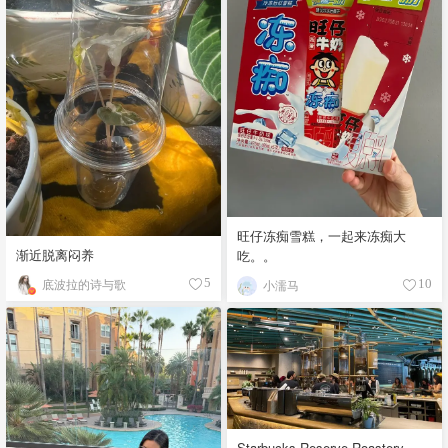
旺仔冻痴雪糕，一起来冻痴大
渐近脱离闷养
吃。。
底波拉的诗与歌
5
小濡马
10
Starbucks Reserve Roastery