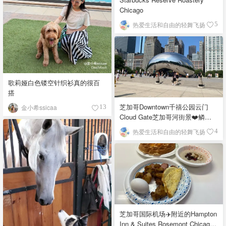
Chicago
热爱生活和自由的轻舞飞扬
5
歌莉娅白色镂空针织衫真的很百
搭
芝加哥Downtown千禧公园云门
金小希ssicaa
13
Cloud Gate芝加哥河街景❤️鳞次
栉比的高楼
热爱生活和自由的轻舞飞扬
4
芝加哥国际机场✈️附近的Hampton
Inn & Suites Rosemont Chicago