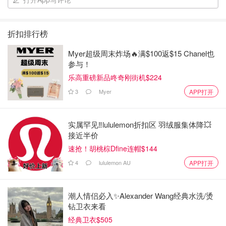
折扣排行榜
Myer超级周末炸场🔥满$100返$15 Chanel也
参与！
乐高重磅新品咚奇刚街机$224
3
Myer
APP打开
实属罕见‼️lululemon折扣区 羽绒服集体降💥
接近半价
速抢！胡桃棕Dfine连帽$144
4
lululemon AU
APP打开
潮人情侣必入✨Alexander Wang经典水洗/烫
钻卫衣来看
经典卫衣$505