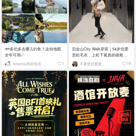
🐟多伦多去哪儿钓鱼？这份地图
旧金山City Walk穿搭｜54岁也爱
全年可用✅
宽松毛衣，上松下紧真的很救比
例
America周末快讯
不要坚持要爱
5
10