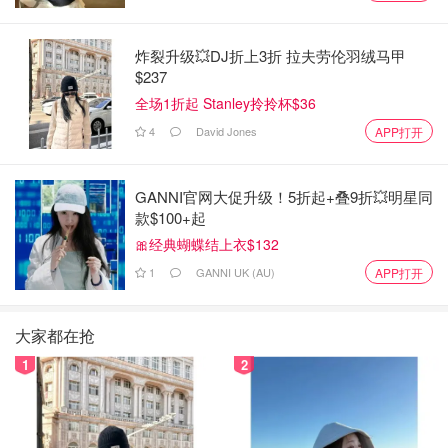
炸裂升级💥DJ折上3折 拉夫劳伦羽绒马甲
$237
全场1折起 Stanley拎拎杯$36
4
David Jones
APP打开
GANNI官网大促升级！5折起+叠9折💥明星同
款$100+起
🎀经典蝴蝶结上衣$132
1
GANNI UK (AU)
APP打开
大家都在抢
1
2