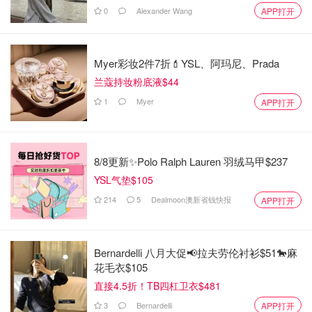
0
Alexander Wang
APP打开
Myer彩妆2件7折💄YSL、阿玛尼、Prada
兰蔻持妆粉底液$44
1
Myer
APP打开
8/8更新✨Polo Ralph Lauren 羽绒马甲$237
YSL气垫$105
214
5
Dealmoon澳新省钱快报
APP打开
Bernardelli 八月大促📢拉夫劳伦衬衫$51🐎麻
花毛衣$105
直接4.5折！TB四杠卫衣$481
3
Bernardelli
APP打开