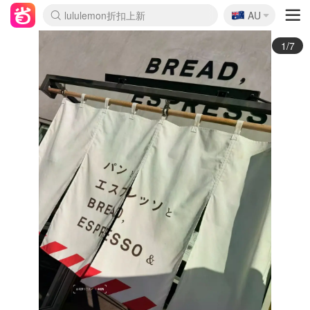
🇦🇺
Sasa美妆护肤3.5折
AU
lululemon折扣上新
SSENSE年中2.5折
FreshBeauty好价汇总
Cettire降价+叠9折
WWS Coles超市实拍
viagogo二手票捡漏
Myer超级周末
The Outnet奢牌1折起
David Jones 3折起
Flannels大牌1折
Perfumes Club护肤1折
AMIRO面罩$251
Amazon折扣汇总
eToro入金$200送$50
Amazon数码好物
ICONIC本周7.5折
ThedoubleF高奢地板价
Moose Knuckles 6折
丝芙兰5折起
EUFY摄像头$98
Selenichast首饰2折
Trip机票酒店促销
YSL送5件彩妆礼
Amazon家居好物
Amazon美妆护肤
雅漾大喷$8
过敏原检测盒$33
伊索独家赠50ml沐浴露
科颜氏高保湿面霜$29
SEALIFE海洋馆门票6折
丝塔芙大白罐$16
订阅Newsletter送香薰
Cult Beauty 6.8折
Harrods圣诞日历$525
LN-CC奢牌私促3折
d'Alba空姐喷雾$16
EVE LOM套装£56
Bernardelli独家4折
Adore Beauty 6折起
CT圣诞日历
Mytheresa奢品2.7折
Luxury Escapes 9折
Currentbody美容仪$881
MOON Garden Live
Roborock扫地机$649
Tingo Life水杯$24
Valentino官网5折
CR洗护套装$23
修丽可4件套$159
Myer彩妆2件7折
GANNI官网4.5折
Stylevana韩妆4折
Tessabit高奢8.5折
OGX洗发水$11
Amazon阿德莱德次日达
卡诗8.5折+赠礼
Philips Hue灯具8折
2/7