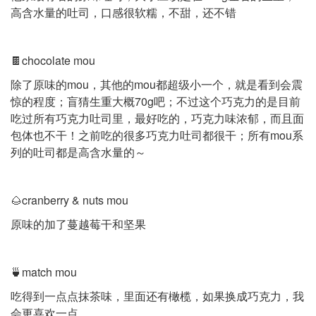
高含水量的吐司，口感很软糯，不甜，还不错
🍫chocolate mou
除了原味的mou，其他的mou都超级小一个，就是看到会震
惊的程度；盲猜生重大概70g吧；不过这个巧克力的是目前
吃过所有巧克力吐司里，最好吃的，巧克力味浓郁，而且面
包体也不干！之前吃的很多巧克力吐司都很干；所有mou系
列的吐司都是高含水量的～
🌰cranberry & nuts mou
原味的加了蔓越莓干和坚果
🍵match mou
吃得到一点点抹茶味，里面还有橄榄，如果换成巧克力，我
会更喜欢一点