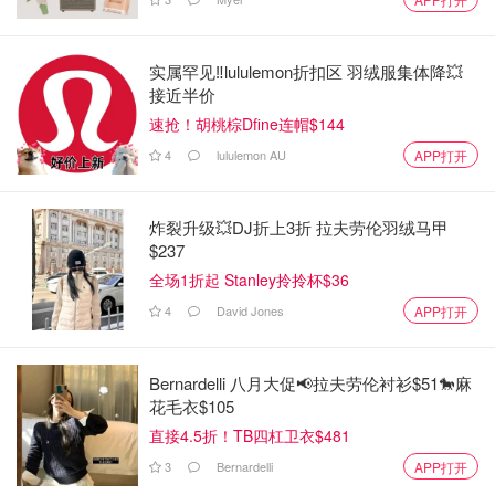
实属罕见‼️lululemon折扣区 羽绒服集体降💥
接近半价
速抢！胡桃棕Dfine连帽$144
4
lululemon AU
APP打开
炸裂升级💥DJ折上3折 拉夫劳伦羽绒马甲
$237
全场1折起 Stanley拎拎杯$36
4
David Jones
APP打开
Bernardelli 八月大促📢拉夫劳伦衬衫$51🐎麻
花毛衣$105
直接4.5折！TB四杠卫衣$481
3
Bernardelli
APP打开