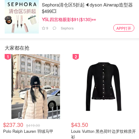
Sephora清仓区5折起🔈dyson Airwrap造型器
$499💥
YSL四宫格眼影$91($130)👀
9
Sephora
APP打开
大家都在抢
1
2
$237.30
$43.50
$419.00
Polo Ralph Lauren 羽绒马甲
Louis Vuitton 黑色荷叶边罗纹棉质开
衫