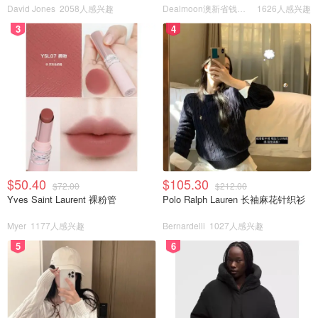
David Jones
2058人感兴趣
Dealmoon澳新省钱快报
1626人感兴趣
3
4
$50.40
$105.30
$72.00
$212.00
Yves Saint Laurent 裸粉管
Polo Ralph Lauren 长袖麻花针织衫
Myer
1177人感兴趣
Bernardelli
1027人感兴趣
5
6