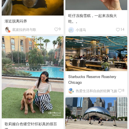
旺仔冻痴雪糕，一起来冻痴大
渐近脱离闷养
吃。。
底波拉的诗与歌
9
小濡马
14
Starbucks Reserve Roastery
Chicago
热爱生活和自由的轻舞飞扬
8
歌莉娅白色镂空针织衫真的很百