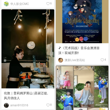
华人影业CMC
6
🎵《咒术回战》音乐会澳洲首
演！双城开票❗️
澳新Live资讯站
4
伦敦｜普莉姆罗斯山 |圣诞迁徙,
风月俏佳人
aman910316
8