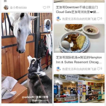
搭
芝加哥Downtown千禧公园云门
金小希ssicaa
19
Cloud Gate芝加哥河街景❤️鳞次
栉比的高楼
热爱生活和自由的轻舞飞扬
6
芝加哥国际机场✈️附近的Hampton
Inn & Suites Rosemont Chicago
O'Hare自助早餐
热爱生活和自由的轻舞飞扬
9