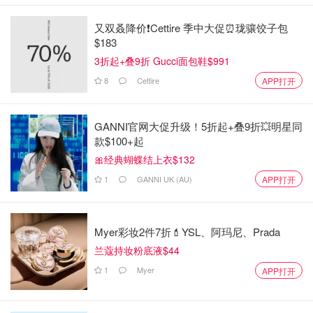
又双叒降价❗️Cettire 季中大促⏰珑骧饺子包
$183
3折起+叠9折 Gucci面包鞋$991
8
Cettire
APP打开
GANNI官网大促升级！5折起+叠9折💥明星同
款$100+起
🎀经典蝴蝶结上衣$132
1
GANNI UK (AU)
APP打开
Myer彩妆2件7折💄YSL、阿玛尼、Prada
兰蔻持妆粉底液$44
1
Myer
APP打开