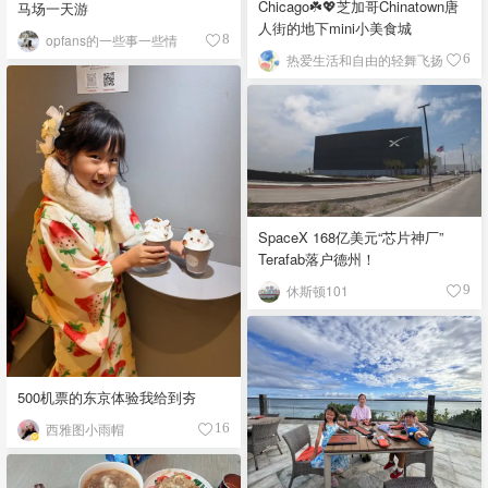
Chicago☘️💖芝加哥Chinatown唐
马场一天游
人街的地下mini小美食城
opfans的一些事一些情
8
热爱生活和自由的轻舞飞扬
6
SpaceX 168亿美元“芯片神厂”
Terafab落户德州！
休斯顿101
9
500机票的东京体验我给到夯
西雅图小雨帽
16