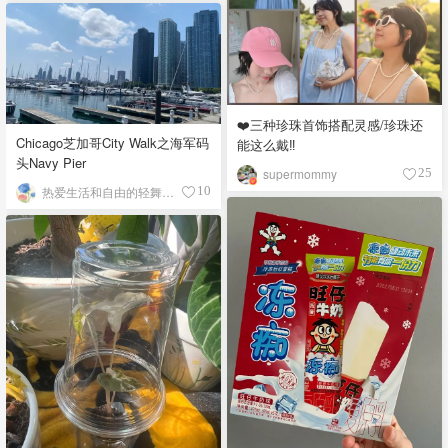
❤️三种珍珠首饰搭配灵感/珍珠还
Chicago芝加哥City Walk之海军码
能这么戴‼️
头Navy Pier
supermommy
25
热爱生活和自由的轻舞飞扬
10