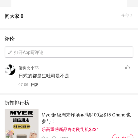
问大家
0
全部
评论
打开App写评论
傻狗比个耶
日式的都是生吐司是不是
07-06
· 回复
折扣排行榜
Myer超级周末炸场🔥满$100返$15 Chanel也
参与！
乐高重磅新品咚奇刚街机$224
3
Myer
APP打开