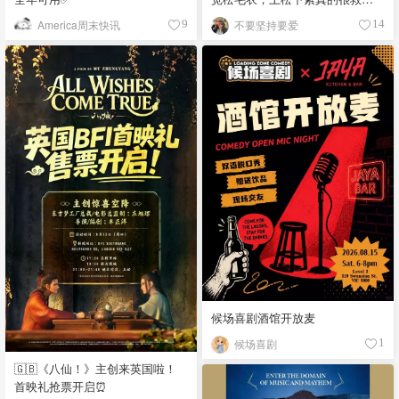
例
America周末快讯
不要坚持要爱
9
14
候场喜剧酒馆开放麦
候场喜剧
1
🇬🇧《八仙！》主创来英国啦！
首映礼抢票开启⏰