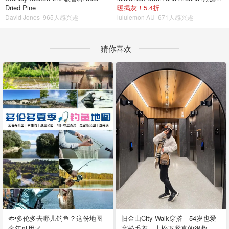
Dried Pine
暖揭灰！5.4折
David Jones
965人感兴趣
lululemon AU
671人感兴趣
猜你喜欢
🐟多伦多去哪儿钓鱼？这份地图
旧金山City Walk穿搭｜54岁也爱
全年可用✅
宽松毛衣，上松下紧真的很救比