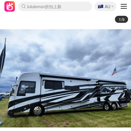
🇦🇺
Sasa美妆护肤3.5折
AU
lululemon折扣上新
SSENSE年中3折
FreshBeauty好价汇总
Cettire降价+叠9折
WWS Coles超市实拍
viagogo二手票捡漏
Myer超级周末1折
The Outnet奢牌1折起
David Jones 3折起
Flannels大牌1折
Perfumes Club护肤1折
AMIRO返校季6.2折
Amazon折扣汇总
eToro入金$200送$50
Amazon数码好物
ICONIC本周7.5折
ThedoubleF高奢地板价
Moose Knuckles 6折
丝芙兰5折起
EUFY官网3.7折起
Selenichast首饰2折
Trip机票酒店促销
YSL送5件彩妆礼
Amazon家居好物
Amazon美妆护肤
雅漾大喷$8
过敏原检测盒$33
伊索独家赠50ml沐浴露
科颜氏清仓3折
SEALIFE海洋馆门票6折
丝塔芙大白罐$16
订阅Newsletter送香薰
Cult Beauty 6.8折
Harrods圣诞日历2.3折
LN-CC奢牌私促3折
d'Alba空姐喷雾$16
EVE LOM套装逆天2折
Bernardelli独家4折
Adore Beauty 6折起
CT圣诞日历
Mytheresa奢品2.7折
Luxury Escapes 9折
Currentbody美容仪9折
MOON Garden Live
Roborock扫地机3.7折
Tingo Life水杯$24
Valentino官网5折
CR洗发护发6.3折
修丽可套装7.4折
Myer彩妆2件7折
GANNI官网4.5折
Stylevana韩妆4折
Tessabit高奢8.5折
OGX洗护4折
Amazon阿德莱德次日达
卡诗8.5折+赠礼
Philips Hue灯具8折
2/9