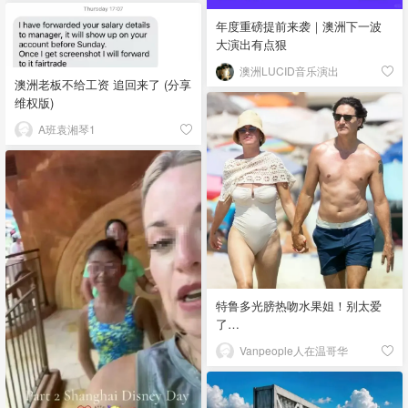
年度重磅提前来袭｜澳洲下一波
大演出有点狠
澳洲LUCID音乐演出
澳洲老板不给工资 追回来了 (分享
维权版)
A班袁湘琴1
特鲁多光膀热吻水果姐！别太爱
了…
Vanpeople人在温哥华