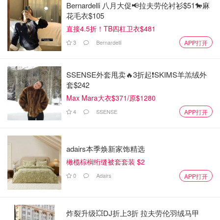
Bernardelli 八月大促📢拉夫劳伦衬衫$51🐎麻
花毛衣$105
直接4.5折！TB四杠卫衣$481
3
Bernardelli
APP打开
SSENSE外套甩卖🔥3折起❗SKIMS羊羔绒外
套$242
Max Mara大衣$371/原$1280
4
SSENSE
APP打开
adairs本季焕新家饰精选
橄榄棕榈绗缝被套套装 $2
0
Adairs
APP打开
炸裂升级💥DJ折上3折 拉夫劳伦羽绒马甲