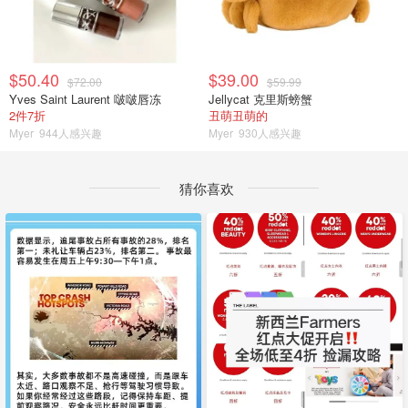
$50.40
$39.00
$72.00
$59.99
Yves Saint Laurent 啵啵唇冻
Jellycat 克里斯螃蟹
2件7折
丑萌丑萌的
Myer
944人感兴趣
Myer
930人感兴趣
猜你喜欢