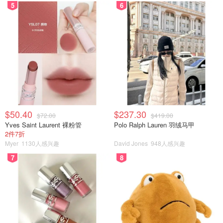
5
6
$50.40
$237.30
$72.00
$419.00
Yves Saint Laurent 裸粉管
Polo Ralph Lauren 羽绒马甲
2件7折
Myer
1130人感兴趣
David Jones
948人感兴趣
7
8