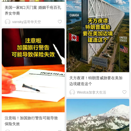
美国一家8口灭门案 婚姻千疮百孔
养女华裔
vansky温哥华天空
天方夜谭！特朗普威胁要在美加
边境建造这个
Westca加拿大生活
注意啦！加国旅行警告可能导致
保险失效