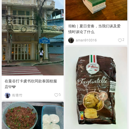
坦帕｜夏日变奏，当我们谈及爱
情时谈论了什么
aman910316
2
在曼谷打卡虞书欣同款泰国校服
店🩵🩶
衔青竹
5