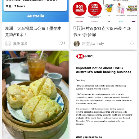
澳洲十大车祸黑点公布！墨尔本
🇳🇿纽村百货红点大促来袭 全场
竟独占9席！
低至4折捡漏
澳洲印象
邪流纨wendy
1