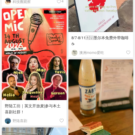
科技圈观察
4
8/7-8/11🇦🇺墨尔本免费外带咖啡
☕
澳洲momo爱吃
野陆工坊｜英文开放麦|参与本土
喜剧社群！
野陆喜剧