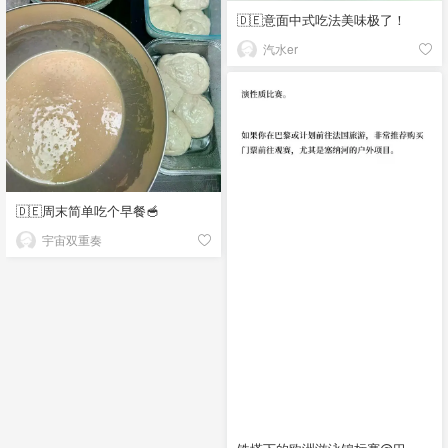
🇩🇪意面中式吃法美味极了！
汽水er
🇩🇪周末简单吃个早餐🥣
宇宙双重奏