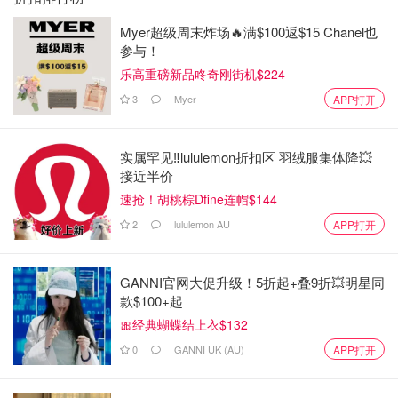
Myer超级周末炸场🔥满$100返$15 Chanel也
参与！
乐高重磅新品咚奇刚街机$224
3
Myer
APP打开
实属罕见‼️lululemon折扣区 羽绒服集体降💥
接近半价
速抢！胡桃棕Dfine连帽$144
2
lululemon AU
APP打开
GANNI官网大促升级！5折起+叠9折💥明星同
款$100+起
🎀经典蝴蝶结上衣$132
0
GANNI UK (AU)
APP打开