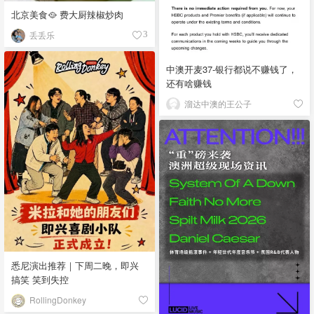
北京美食🥘 费大厨辣椒炒肉
丢丢乐
3
中澳开麦37-银行都说不赚钱了，
还有啥赚钱
溜达中澳的王公子
悉尼演出推荐｜下周二晚，即兴
搞笑 笑到失控
RollingDonkey