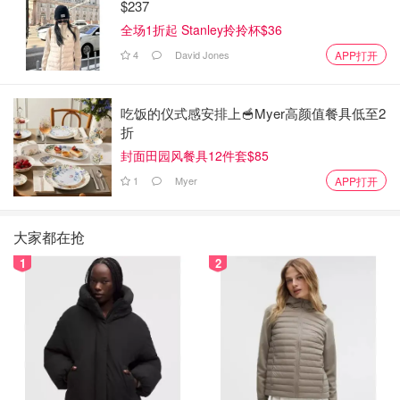
$237
全场1折起 Stanley拎拎杯$36
4
David Jones
APP打开
吃饭的仪式感安排上🥣Myer高颜值餐具低至2
折
封面田园风餐具12件套$85
1
Myer
APP打开
大家都在抢
1
2