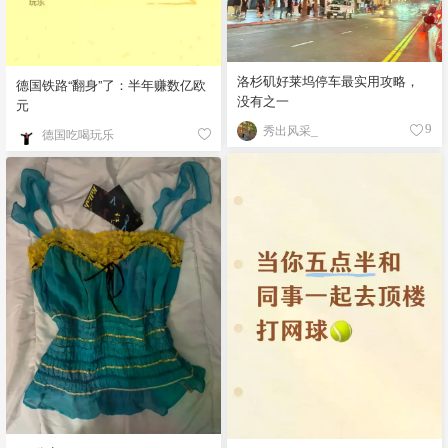
洛杉矶好莱坞停车最实用攻略，
德国铁路“翻身”了：半年赚数亿欧
没有之一
元
秀出风采_
9
德国吃喝玩乐