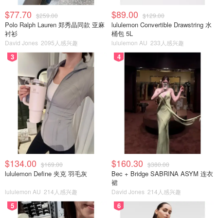
$77.70
$89.00
$259.00
$129.00
Polo Ralph Lauren 郑秀晶同款 亚麻
lululemon Convertible Drawstring 水
衬衫
桶包 5L
David Jones
2095人感兴趣
lululemon AU
233人感兴趣
3
4
$134.00
$160.30
$169.00
$380.00
lululemon Define 夹克 羽毛灰
Bec + Bridge SABRINA ASYM 连衣
裙
lululemon AU
214人感兴趣
David Jones
214人感兴趣
5
6