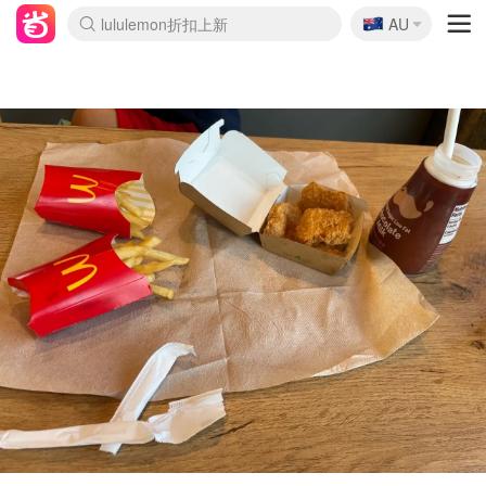
🇦🇺
Sasa美妆护肤3.5折
AU
lululemon折扣上新
SSENSE年中3折
FreshBeauty好价汇总
Cettire降价+叠9折
Farfetch折上8折
WWS Coles超市实拍
viagogo二手票捡漏
Myer清仓1折起
The Outnet奢牌1折起
David Jones 3折起
Flannels大牌1折
Perfumes Club护肤1折
AMIRO返校季6.2折
Oweek抽奖送Airpods
Amazon折扣汇总
eToro入金$200送$50
Amazon数码好物
ICONIC本周7.5折
ThedoubleF高奢地板价
Moose Knuckles 6折
丝芙兰5折起
EUFY官网3.7折起
Selenichast首饰2折
Trip机票酒店促销
YSL送5件彩妆礼
Amazon家居好物
BIGBANG巡演开票
David Jones时尚3折
Amazon美妆护肤
雅漾大喷$8
过敏原检测盒$33
伊索独家赠50ml沐浴露
科颜氏清仓3折
SEALIFE海洋馆门票6折
丝塔芙大白罐$16
订阅Newsletter送香薰
Cult Beauty 6.8折
Harrods圣诞日历2.3折
LN-CC奢牌私促3折
d'Alba空姐喷雾$16
EVE LOM套装逆天2折
Bernardelli独家4折
Adore Beauty 6折起
CT圣诞日历
Mytheresa奢品2.7折
Luxury Escapes 9折
Currentbody美容仪9折
卡诗9折+赠4件礼
MOON Garden Live
ALLSAINTS美衣3折
Roborock扫地机3.7折
Tingo Life水杯$24
Valentino官网5折
CR洗发护发6.3折