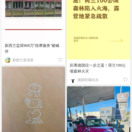
新西兰监狱900万“按摩服务”被喊
停
新西兰发现君
距离德国仅一步之遥！荷兰100公
顷森林火灾
德国吃喝玩乐