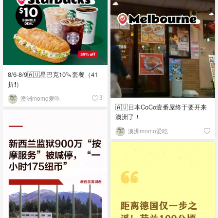
8/6-8/9🇦🇺星巴克10🔪套餐（41
折❗）
澳洲momo爱吃
3
🇦🇺日本CoCo壹番屋终于要开来
澳洲了！
澳洲momo爱吃