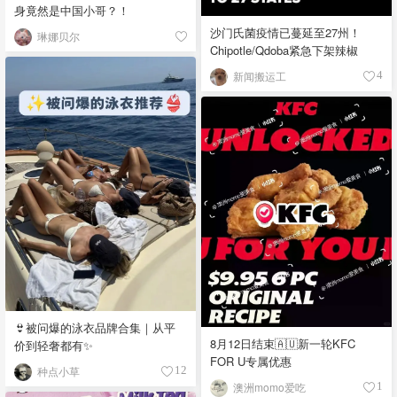
身竟然是中国小哥？！
沙门氏菌疫情已蔓延至27州！
琳娜贝尔
Chipotle/Qdoba紧急下架辣椒
新闻搬运工
4
👙被问爆的泳衣品牌合集｜从平
8月12日结束🇦🇺新一轮KFC
价到轻奢都有✨
FOR U专属优惠
种点小草
12
澳洲momo爱吃
1