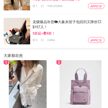
1
THE ICONIC
APP打开
龙骧爆品补货🐘大象灰饺子包回归又降价💥
$157入！
3折起+叠9折！
0
Cettire
APP打开
大家都在抢
1
2