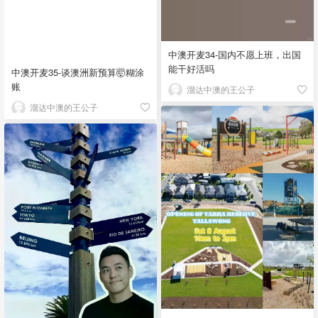
中澳开麦34-国内不愿上班，出国
能干好活吗
中澳开麦35-谈澳洲新预算🤯糊涂
账
溜达中澳的王公子
溜达中澳的王公子