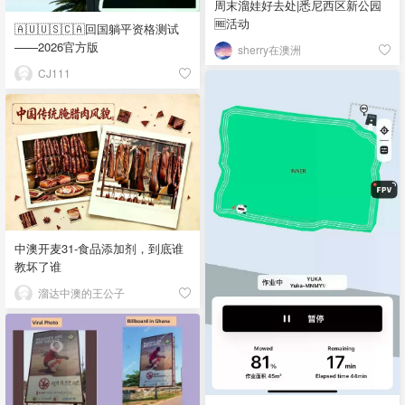
周末溜娃好去处|悉尼西区新公园
🆓活动
🇦🇺🇺🇸🇨🇦回国躺平资格测试
——2026官方版
sherry在澳洲
CJ111
中澳开麦31-食品添加剂，到底谁
教坏了谁
溜达中澳的王公子