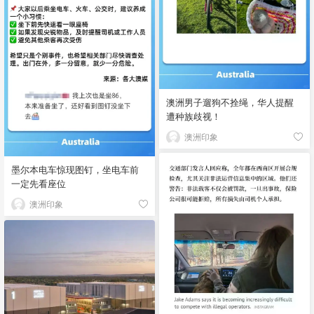
澳洲男子遛狗不拴绳，华人提醒
遭种族歧视！
澳洲印象
墨尔本电车惊现图钉，坐电车前
一定先看座位
澳洲印象