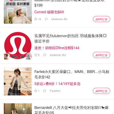
$199
Curved 磁吸包$69
14
lululemon AU
APP打开
实属罕见‼️lululemon折扣区 羽绒服集体降💥
接近半价
速抢！胡桃棕Dfine连帽$144
0
lululemon AU
APP打开
Farfetch大童区🤩蒙口、MM6、BBR...小马标
毛衣$142
3折起+叠8折！14/16Y超多选
1
Farfetch
APP打开
Bernardelli 八月大促📢拉夫劳伦衬衫$51🐎麻
花毛衣$105