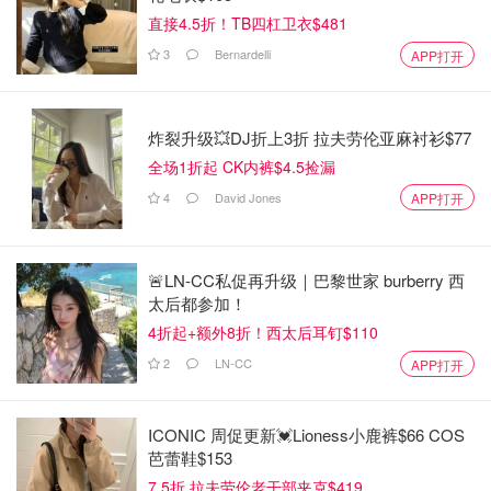
直接4.5折！TB四杠卫衣$481
3
Bernardelli
APP打开
炸裂升级💥DJ折上3折 拉夫劳伦亚麻衬衫$77
全场1折起 CK内裤$4.5捡漏
4
David Jones
APP打开
🚨LN-CC私促再升级｜巴黎世家 burberry 西
太后都参加！
4折起+额外8折！西太后耳钉$110
2
LN-CC
APP打开
ICONIC 周促更新💓Lioness小鹿裤$66 COS
芭蕾鞋$153
7.5折 拉夫劳伦老干部夹克$419