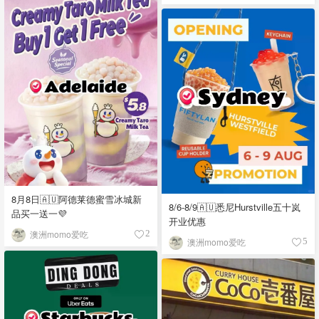
8月8日🇦🇺阿德莱德蜜雪冰城新
8/6-8/9🇦🇺悉尼Hurstville五十岚
品买一送一💜
开业优惠
澳洲momo爱吃
2
澳洲momo爱吃
5