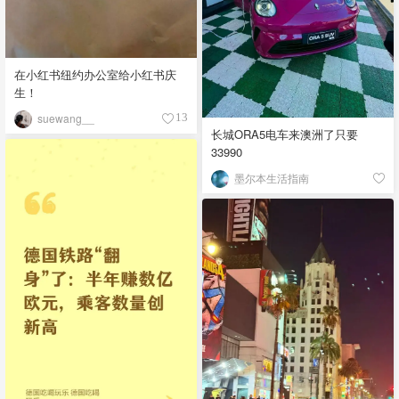
在小红书纽约办公室给小红书庆
生！
suewang__
13
长城ORA5电车来澳洲了只要
33990
墨尔本生活指南