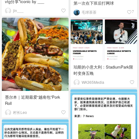
vtg分享*iconic by ___
第一次在下班后打网球
jin___
毛球茶茶
7
珀斯的小意大利：StadiumPark限
时变身五晚
WA365Media
墨尔本｜近期最爱“越南包”Pork
Roll
村长Leo