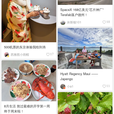
SpaceX 168亿美元“芯片神厂”
Terafab落户德州！
休斯顿101
10
500机票的东京体验我给到夯
西雅图小雨帽
17
Hyatt Regency Maui ——
Japengo
小a1
11
8月生活 熬过最难的开学第一周
终于周末啦！