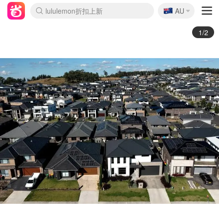
🇦🇺
Sasa美妆护肤3.5折
AU
lululemon折扣上新
SSENSE年中2.5折
FreshBeauty好价汇总
Cettire降价+叠9折
WWS Coles超市实拍
viagogo二手票捡漏
Myer超级周末
The Outnet奢牌1折起
David Jones 3折起
Flannels大牌1折
Perfumes Club护肤1折
AMIRO面罩$251
Amazon折扣汇总
eToro入金$200送$50
Amazon数码好物
ICONIC本周7.5折
ThedoubleF高奢地板价
Moose Knuckles 6折
丝芙兰5折起
EUFY摄像头$98
Selenichast首饰2折
Trip机票酒店促销
YSL送5件彩妆礼
Amazon家居好物
Amazon美妆护肤
雅漾大喷$8
过敏原检测盒$33
伊索独家赠50ml沐浴露
科颜氏高保湿面霜$29
SEALIFE海洋馆门票6折
丝塔芙大白罐$16
订阅Newsletter送香薰
Cult Beauty 6.8折
Harrods圣诞日历$525
LN-CC奢牌私促3折
d'Alba空姐喷雾$16
EVE LOM套装£56
Bernardelli独家4折
Adore Beauty 6折起
CT圣诞日历
Mytheresa奢品2.7折
Luxury Escapes 9折
Currentbody美容仪$881
MOON Garden Live
Roborock扫地机$649
Tingo Life水杯$24
Valentino官网5折
CR洗护套装$23
修丽可4件套$159
Myer彩妆2件7折
GANNI官网4.5折
Stylevana韩妆4折
Tessabit高奢8.5折
OGX洗发水$11
Amazon阿德莱德次日达
卡诗8.5折+赠礼
Philips Hue灯具8折
2/2