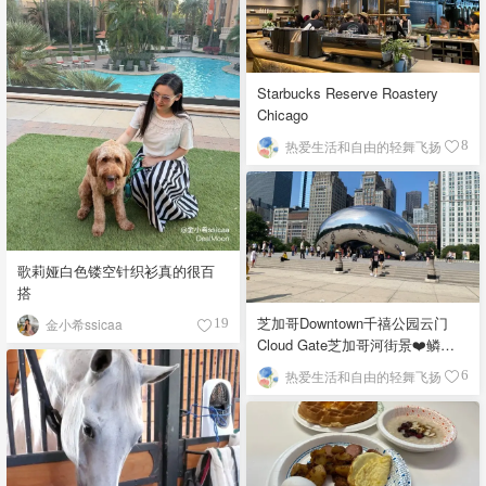
Starbucks Reserve Roastery
Chicago
热爱生活和自由的轻舞飞扬
8
歌莉娅白色镂空针织衫真的很百
搭
芝加哥Downtown千禧公园云门
金小希ssicaa
19
Cloud Gate芝加哥河街景❤️鳞次
栉比的高楼
热爱生活和自由的轻舞飞扬
6