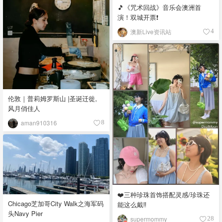
🎵《咒术回战》音乐会澳洲首
演！双城开票❗️
澳新Live资讯站
4
伦敦｜普莉姆罗斯山 |圣诞迁徙,
风月俏佳人
aman910316
8
❤️三种珍珠首饰搭配灵感/珍珠还
Chicago芝加哥City Walk之海军码
能这么戴‼️
头Navy Pier
supermommy
28