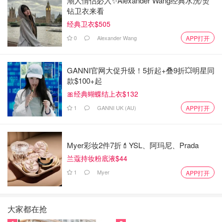
潮人情侣必入✨Alexander Wang经典水洗/烫
钻卫衣来看
经典卫衣$505
0
Alexander Wang
APP打开
GANNI官网大促升级！5折起+叠9折💥明星同
款$100+起
🎀经典蝴蝶结上衣$132
1
GANNI UK (AU)
APP打开
Myer彩妆2件7折💄YSL、阿玛尼、Prada
兰蔻持妆粉底液$44
1
Myer
APP打开
大家都在抢