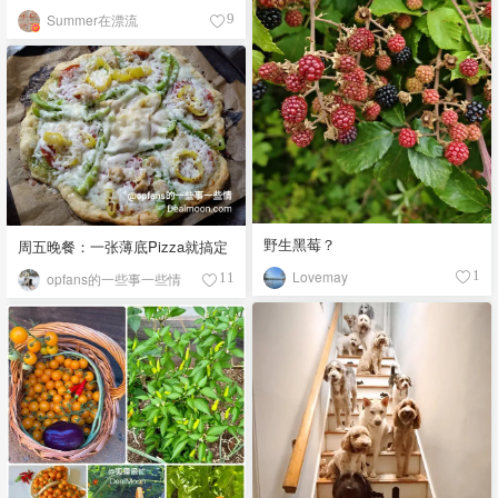
Summer在漂流
9
野生黑莓？
周五晚餐：一张薄底Pizza就搞定
Lovemay
1
opfans的一些事一些情
11