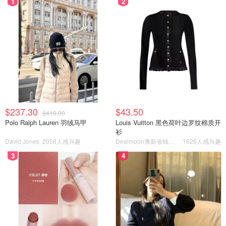
1
2
$237.30
$43.50
$419.00
Polo Ralph Lauren 羽绒马甲
Louis Vuitton 黑色荷叶边罗纹棉质开
衫
David Jones
2058人感兴趣
Dealmoon澳新省钱快报
1626人感兴趣
3
4