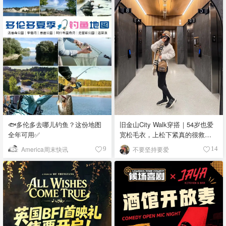
🐟多伦多去哪儿钓鱼？这份地图
旧金山City Walk穿搭｜54岁也爱
全年可用✅
宽松毛衣，上松下紧真的很救比
例
America周末快讯
不要坚持要爱
9
14