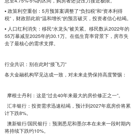
息至4.75%-5%的区间，购房者还贷压力接近极限。
▪️ 政策利空重创：5月预算案调整了“负扣税”和“资本利得
税”，财政部此前“温和增长”的预言破灭，投资者信心枯竭。
▪️ 人口红利消失：移民“水龙头”被关紧。移民数从2022年的
55万暴减至2025年的30.1万。在低生育率背景下，房市失
去了最核心的需求支撑。
行业共识：别在此时“接飞刀”
各大金融机构罕见达成一致，对未来走势保持高度警惕：
摩根士丹利：这是“过去40年来最大的房价修正之一”。
汇丰银行：投资需求迅速枯竭，预计到2027年底房价将累
计下跌8%。
澳新银行/国民银行：预测悉尼和墨尔本在未来一段时期内
将持续下跌约10%。