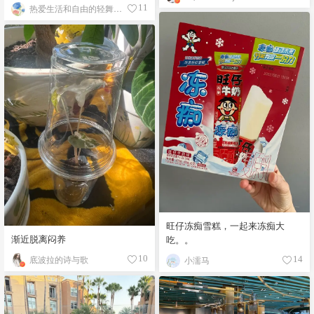
热爱生活和自由的轻舞飞扬
11
旺仔冻痴雪糕，一起来冻痴大
渐近脱离闷养
吃。。
底波拉的诗与歌
10
小濡马
14