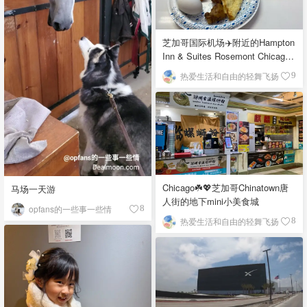
芝加哥国际机场✈️附近的Hampton
Inn & Suites Rosemont Chicago
O'Hare自助早餐
热爱生活和自由的轻舞飞扬
9
Chicago☘️💖芝加哥Chinatown唐
马场一天游
人街的地下mini小美食城
opfans的一些事一些情
8
热爱生活和自由的轻舞飞扬
8