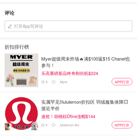
评论
打开App写评论
折扣排行榜
Myer超级周末炸场🔥满$100返$15 Chanel也
参与！
乐高重磅新品咚奇刚街机$224
3
Myer
APP打开
实属罕见‼️lululemon折扣区 羽绒服集体降💥
接近半价
速抢！胡桃棕Dfine连帽$144
4
lululemon AU
APP打开