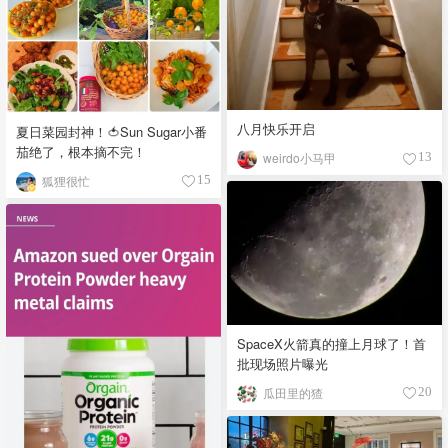
八月快乐开启
夏日菜园封神！🍅Sun Sugar小番
茄绝了，根本摘不完！
weirdo小马甲
13
狐狸很忙
15
SpaceX火箭真的撞上月球了！首
批现场照片曝光
瓜田里的猹
20