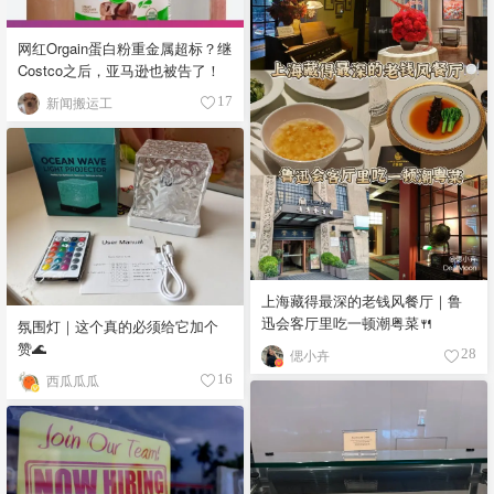
网红Orgain蛋白粉重金属超标？继
Costco之后，亚马逊也被告了！
新闻搬运工
17
上海藏得最深的老钱风餐厅｜鲁
迅会客厅里吃一顿潮粤菜🍴
氛围灯｜这个真的必须给它加个
赞🌊
偲小卉
28
西瓜瓜瓜
16