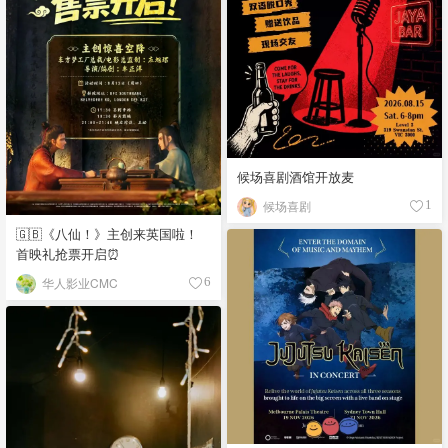
候场喜剧酒馆开放麦
候场喜剧
1
🇬🇧《八仙！》主创来英国啦！
首映礼抢票开启⏰
华人影业CMC
6