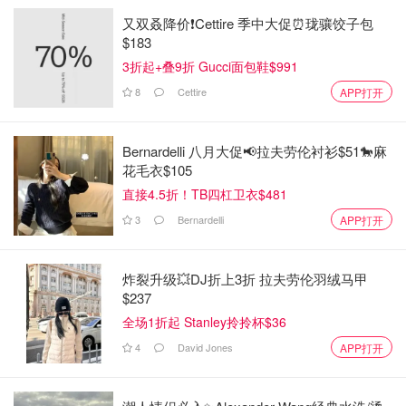
又双叒降价❗️Cettire 季中大促⏰珑骧饺子包
$183
3折起+叠9折 Gucci面包鞋$991
8
Cettire
APP打开
Bernardelli 八月大促📢拉夫劳伦衬衫$51🐎麻
花毛衣$105
直接4.5折！TB四杠卫衣$481
3
Bernardelli
APP打开
炸裂升级💥DJ折上3折 拉夫劳伦羽绒马甲
$237
全场1折起 Stanley拎拎杯$36
4
David Jones
APP打开