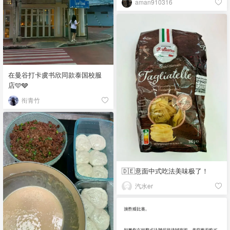
aman910316
在曼谷打卡虞书欣同款泰国校服
店🩵🩶
衔青竹
🇩🇪意面中式吃法美味极了！
汽水er