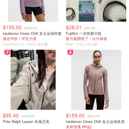
$159.00
$28.01
$299.00
$32.95
lululemon Cross Chill 女士运动外套
Fujifilm 一次性胶片机
接近半价！罕见力度
胶片氛围绝了！出片神器
lululemon AU
1439人感兴趣
Myer
1205人感兴趣
7
8
$95.40
$159.00
$193.00
$299.00
Polo Ralph Lauren 长袖卫衣
lululemon Cross Chill 女士运动夹克
灰烬玫瑰 8码起