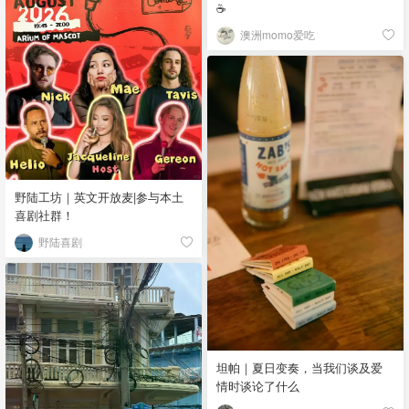
☕
澳洲momo爱吃
野陆工坊｜英文开放麦|参与本土
喜剧社群！
野陆喜剧
坦帕｜夏日变奏，当我们谈及爱
情时谈论了什么