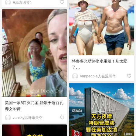
A班袁湘琴1
特鲁多光膀热吻水果姐！别太爱
了…
Vanpeople人在温哥华
美国一家8口灭门案 婚姻千疮百孔
养女华裔
vansky温哥华天空