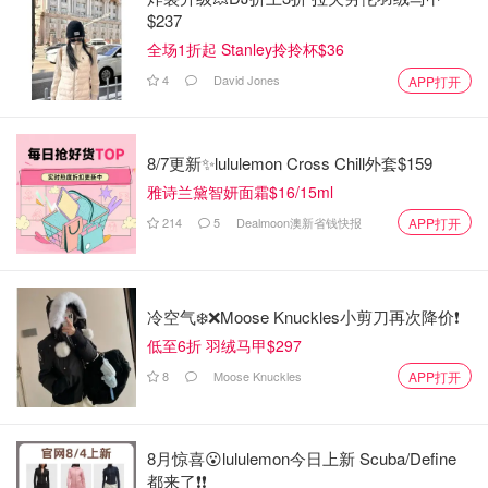
$237
全场1折起 Stanley拎拎杯$36
4
David Jones
APP打开
8/7更新✨lululemon Cross Chill外套$159
雅诗兰黛智妍面霜$16/15ml
214
5
Dealmoon澳新省钱快报
APP打开
冷空气❄️❌️Moose Knuckles小剪刀再次降价❗️
低至6折 羽绒马甲$297
8
Moose Knuckles
APP打开
8月惊喜😮lululemon今日上新 Scuba/Define
都来了❗️❗️