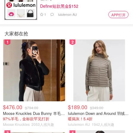
Define短款黑金$152
1
lululemon AU
APP打开
大家都在抢
1
2
$476.00
$189.00
$794.00
$349.00
Moose Knuckles Dua Bunny 羊毛混纺针织夹克
lululemon Down and Around 羽绒夹克
97%羊毛，金标款罕见打折
暖揭灰！5.4折
Moose Knuckles
2053人感兴趣
lululemon AU
1942人感兴趣
3
4