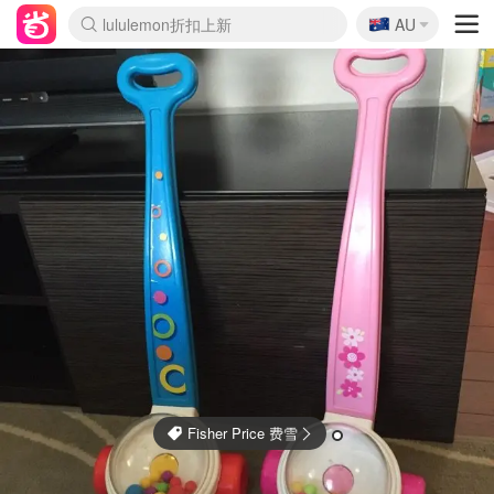
🇦🇺
Sasa美妆护肤3.5折
AU
lululemon折扣上新
SSENSE年中3折
FreshBeauty好价汇总
Cettire降价+叠9折
Farfetch折上8折
WWS Coles超市实拍
viagogo二手票捡漏
Myer清仓1折起
The Outnet奢牌1折起
David Jones 3折起
Flannels大牌1折
Perfumes Club护肤1折
AMIRO返校季6.2折
Oweek抽奖送Airpods
Amazon折扣汇总
eToro入金$200送$50
Amazon数码好物
ICONIC本周7.5折
ThedoubleF高奢地板价
Moose Knuckles 6折
丝芙兰5折起
EUFY官网3.7折起
Selenichast首饰2折
Trip机票酒店促销
YSL送5件彩妆礼
Amazon家居好物
BIGBANG巡演开票
David Jones时尚3折
Amazon美妆护肤
雅漾大喷$8
过敏原检测盒$33
伊索独家赠50ml沐浴露
科颜氏清仓3折
SEALIFE海洋馆门票6折
丝塔芙大白罐$16
订阅Newsletter送香薰
Cult Beauty 6.8折
Harrods圣诞日历2.3折
LN-CC奢牌私促3折
d'Alba空姐喷雾$16
EVE LOM套装逆天2折
Bernardelli独家4折
Adore Beauty 6折起
CT圣诞日历
Mytheresa奢品2.7折
Luxury Escapes 9折
Currentbody美容仪9折
MOON Garden Live
ALLSAINTS美衣3折
Roborock扫地机3.7折
Tingo Life水杯$24
Valentino官网5折
CR洗发护发6.3折
修丽可套装7.4折
Fisher Price 费雪