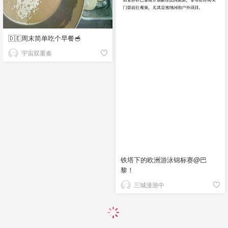
🇩🇪周末简单吃个早餐🥣
宇宙双重奏
铁塔下的欧洲游泳锦标赛@巴
黎！
三城漫游中