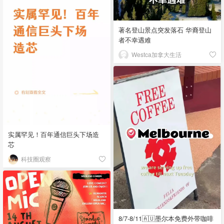
著名登山景点突发落石 华裔登山
者不幸遇难
Westca加拿大生活
实属罕见！百年通信巨头下场造
芯
科技圈观察
8/7-8/11🇦🇺墨尔本免费外带咖啡