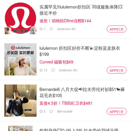
实属罕见‼️lululemon折扣区 羽绒服集体降💥
接近半价
速抢！胡桃棕Dfine连帽$144
1
lululemon AU
APP打开
lululemon 折扣区好价不断💫淀粉蓝皮肤衣
$199
Curved 磁吸包$69
13
lululemon AU
APP打开
Bernardelli 八月大促📢拉夫劳伦衬衫$51🐎麻
花毛衣$105
直接4.5折！TB四杠卫衣$481
3
Bernardelli
APP打开
炸裂升级💥DJ折上3折 拉夫劳伦羽绒马甲