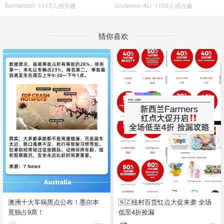
Bernardelli
1113人感兴趣
lululemon AU
1100人感兴趣
猜你喜欢
澳洲十大车祸黑点公布！墨尔本
🇳🇿纽村百货红点大促来袭 全场
竟独占9席！
低至4折捡漏