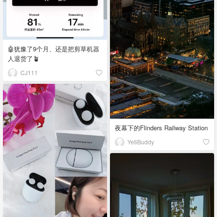
🤖犹豫了9个月、还是把剪草机器
人退货了🪴
CJ111
夜幕下的Flinders Railway Station
YetiBuddy