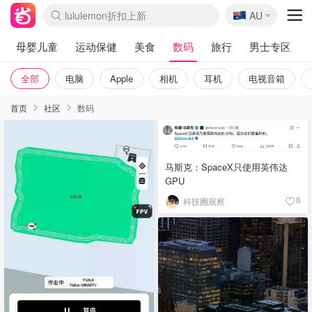
🇦🇺
Sasa美妆护肤3.5折
AU
lululemon折扣上新
SSENSE年中3折
FreshBeauty好价汇总
Cettire降价+叠9折
Farfetch折上8折
WWS Coles超市实拍
viagogo二手票捡漏
Myer清仓1折起
The Outnet奢牌1折起
David Jones 3折起
Flannels大牌1折
Perfumes Club护肤1折
AMIRO返校季6.2折
Oweek抽奖送Airpods
Amazon折扣汇总
eToro入金$200送$50
Amazon数码好物
ICONIC本周7.5折
ThedoubleF高奢地板价
Moose Knuckles 6折
丝芙兰5折起
EUFY官网3.7折起
Selenichast首饰2折
Trip机票酒店促销
YSL送5件彩妆礼
Amazon家居好物
BIGBANG巡演开票
David Jones时尚3折
Amazon美妆护肤
雅漾大喷$8
过敏原检测盒$33
伊索独家赠50ml沐浴露
科颜氏清仓3折
SEALIFE海洋馆门票6折
丝塔芙大白罐$16
订阅Newsletter送香薰
Cult Beauty 6.8折
Harrods圣诞日历2.3折
LN-CC奢牌私促3折
d'Alba空姐喷雾$16
EVE LOM套装逆天2折
Bernardelli独家4折
Adore Beauty 6折起
CT圣诞日历
Mytheresa奢品2.7折
Luxury Escapes 9折
Currentbody美容仪9折
卡诗9折+赠4件礼
MOON Garden Live
ALLSAINTS美衣3折
Roborock扫地机3.7折
Tingo Life水杯$24
Valentino官网5折
CR洗发护发6.3折
母婴儿童
运动保健
美食
数码
旅行
男士专区
全部
电脑
Apple
相机
耳机
电视音箱
首页
社区
数码
马斯克：SpaceX只使用英伟达
GPU
科技圈观察
8