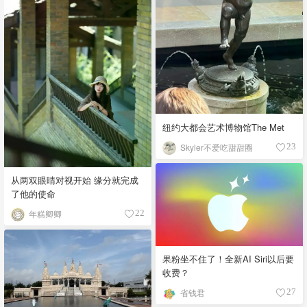
纽约大都会艺术博物馆The Met
Skyler不爱吃甜甜圈
23
从两双眼睛对视开始 缘分就完成
了他的使命
年糕卿卿
22
果粉坐不住了！全新AI Siri以后要
收费？
省钱君
27