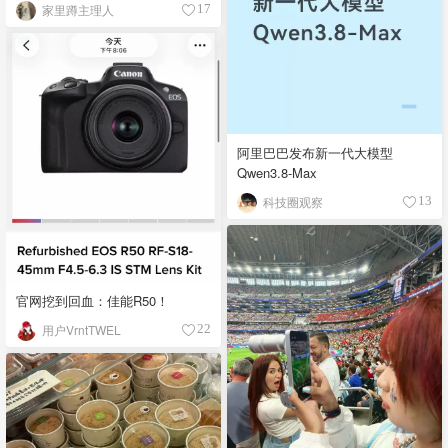
家里蹲主理人
17
阿里巴巴发布新一代大模型
Qwen3.8-Max
科技圈观察
13
官网挖到回血：佳能R50！
用户VrntTWEL
22