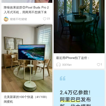
降噪效果拔群😍Pixel Buds Pro 2
入耳式耳机，用两周不想摘下来
猪猪不吃猪猪
19
最近用iPhone拍了这些：
XXiYan
1
北美新家的100个快递（41/100）
闺蜜机