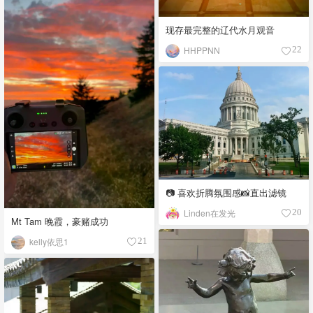
现存最完整的辽代水月观音
HHPPNN
22
📷 喜欢折腾氛围感📸直出滤镜
Linden在发光
20
Mt Tam 晚霞，豪赌成功
kelly依思1
21