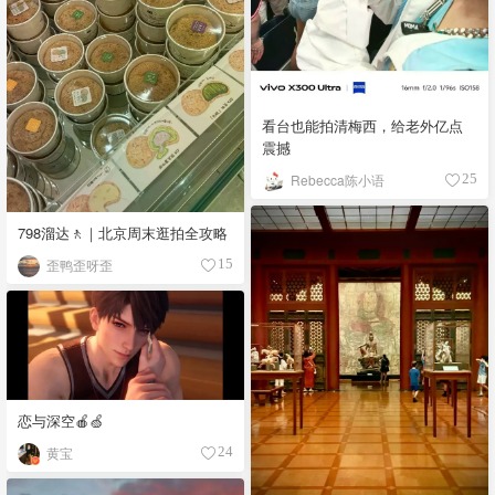
看台也能拍清梅西，给老外亿点
震撼
Rebecca陈小语
25
798溜达🚶｜北京周末逛拍全攻略
歪鸭歪呀歪
15
恋与深空🍎🍏
黄宝
24