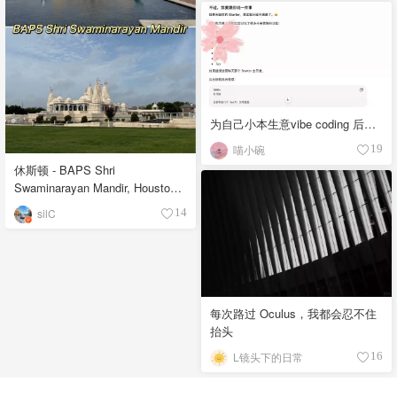
为自己小本生意vibe coding 后…
喵小碗
19
休斯顿 - BAPS Shri
Swaminarayan Mandir, Houston
印度教寺庙
silC
14
每次路过 Oculus，我都会忍不住
抬头
L镜头下的日常
16