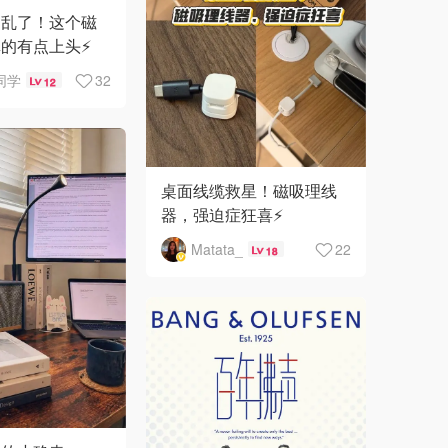
不乱了！这个磁
的有点上头⚡️
同学
32
12
桌面线缆救星！磁吸理线
器，强迫症狂喜⚡️
Matata_
22
18