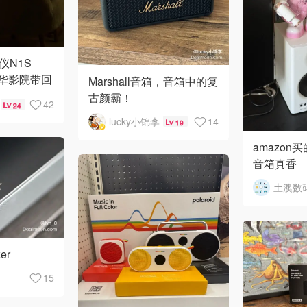
仪N1S
把奢华影院带回
Marshall音箱，音箱中的复
古颜霸！
42
24
lucky小锦李
14
19
amazon
音箱真香
土澳数
er
15