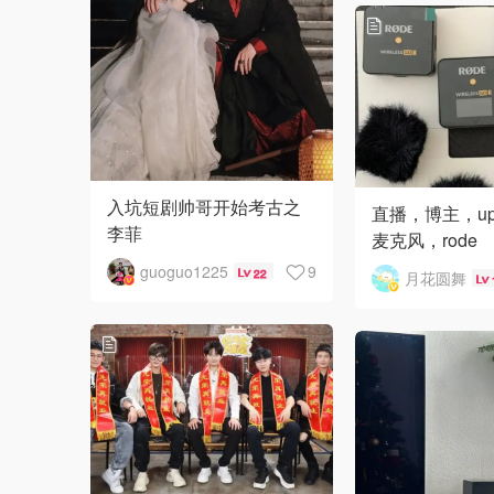
入坑短剧帅哥开始考古之
直播，博主，u
李菲
麦克风，rode
guoguo1225
9
22
月花圆舞