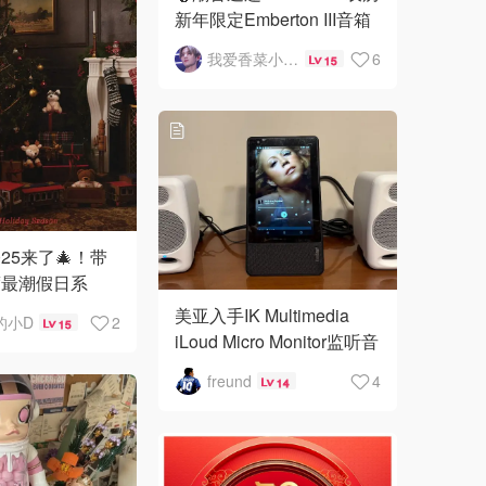
新年限定Emberton III音箱
太酷了，不抢后悔！✨
我爱香菜小绿人
6
15
 2025来了🎄！带
度最潮假日系
！
美亚入手IK Multimedia
的小D
2
15
iLoud Micro Monitor监听音
箱，完美退烧！
freund
4
14