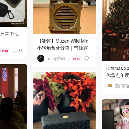
简日常中性
【测评】Muzen Wild Mini
小钢炮蓝牙音箱｜带娃露
18
19
营的氛围担当＆安全小帮
Tonny数码测评
4
10
手！
Kithmas
你盘点年
列，冲鸭
麦门家