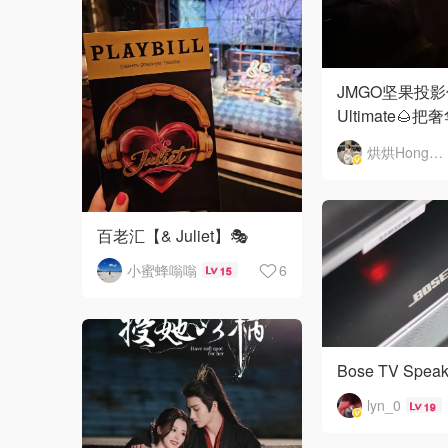
JMGO坚果投影
Ultimate🌰
家
烘烘HongHong
百老汇【& Juliet】🎭
小蜜蜂嗡嗡
6
15
Bose TV Speak
lyn_0
19