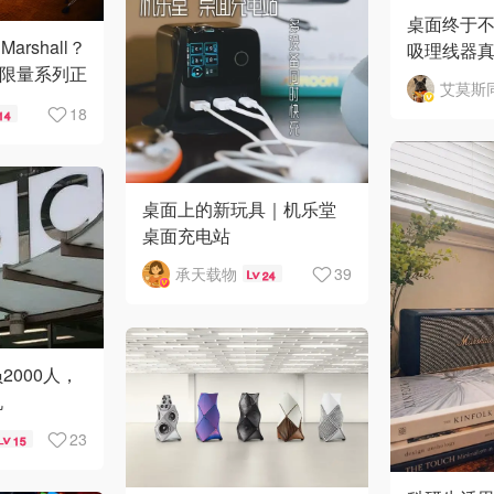
桌面终于
rshall？
吸理线器真
0周年限量系列正
艾莫斯
18
14
桌面上的新玩具｜机乐堂
桌面充电站
承天载物
39
24
2000人，
机
23
15