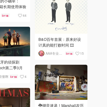
里的小确幸：
ll音箱长期使用体验
44
18
B&O百年首展：原来好设
计真的能打败时间 🎞️
AAA专业摸鱼
15
14
掉牙的侦探剧
loch第二季3月
️‍♀️
谁懂啊
4
16
🐉潮音速递！Marshall农历