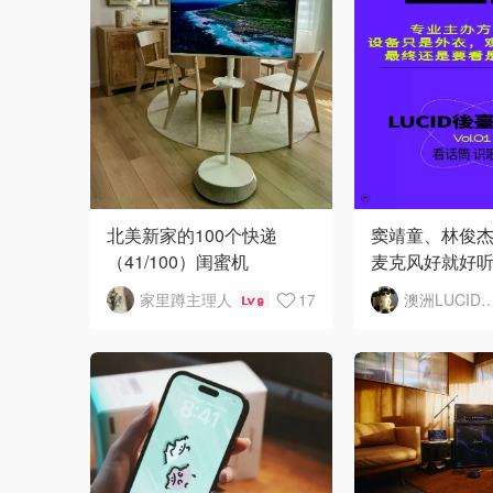
北美新家的100个快递
窦靖童、林俊
（41/100）闺蜜机
麦克风好就好
家里蹲主理人
17
澳洲LUCID音
9