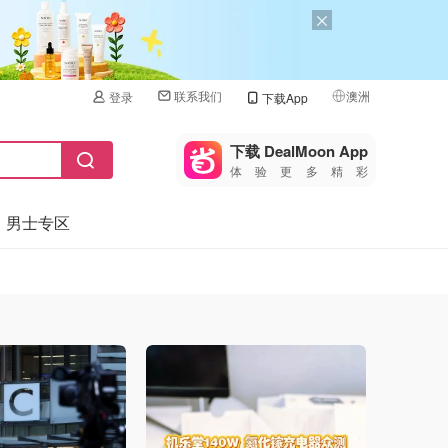
联系我们
澳洲
登录
下载App
🇺🇸
美国
下载 DealMoon App
体验更多精彩
🇨🇳
中国
男士专区
🇨🇦
加拿大
🇬🇧
英国
🇩🇪
德国
🇫🇷
法国
🇮🇹
意大利
🇦🇺
澳洲