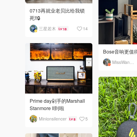
0713再就业老贝比给我锁
死‼️🔒
三星若木
14
16
Bose音响更
MissWang___
Prime day剁手的Marshall
Stanmore II到啦
Minionsilencer
5
8