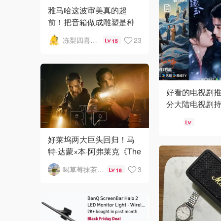
雅马哈这波审美真的超
前！把音箱做成雕塑是种
什么体验 🎨
冻梨四喜丸子
23
15
好看的电视剧推荐
分大陆电视剧持
最新:《玫瑰丛
好莱坞两大巨头回归！马
特·达蒙×本·阿弗莱克《The
Rip》Netflix上线，年度必
喝草莓抹茶瘦5斤
3
16
看警匪片！🚨🎬