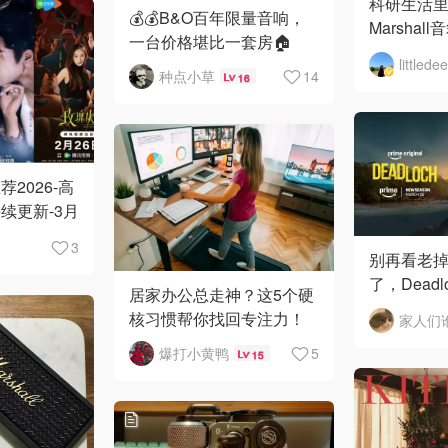
科研生活
💰💰B&O百年限量音响，
Marsha
一台价格堪比一套房🏠
🎧
littledee
种点小草
14
16
2026-高
续更新-3月
生》
3
别再看老
了，Dead
居家办公总走神？这5个硬
20日准时上线 
核习惯帮你找回专注力！
家人们
爆打小黄鸭
5
15