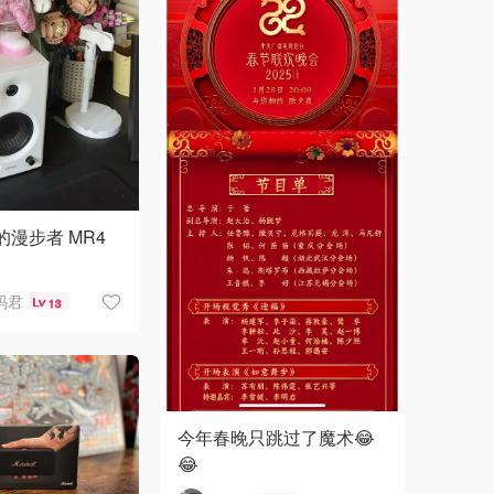
买的漫步者 MR4
码君
13
今年春晚只跳过了魔术😂
😂