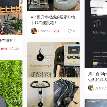
4个提升幸福感的居家好物
｜钱不能乱花！
Chloee2
15
15
值得你拥有！
32
19
第二台Kil
迈凯轮联
好奇的