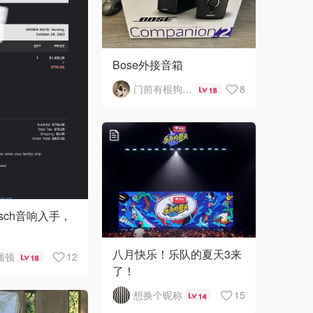
Bose外接音箱
门前有根狗尾巴草
8
18
psch音响入手，
名
八月快乐！乐队的夏天3来
顿顿
12
18
了！
想换个昵称
15
14