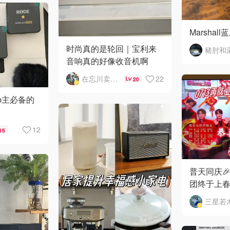
Marshal
时尚真的是轮回｜宝利来
豬肘和
音响真的好像收音机啊
在忘川卖烤鸭的Adai
22
20
p主必备的
12
15
普天同庆🎉
团终于上春
三星若