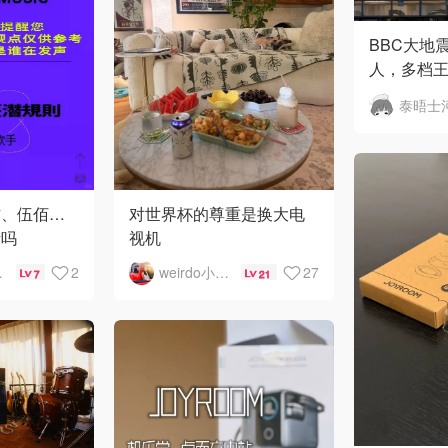
BBC大地
人，多档
播
杰、伍佰…
对世界杯的尊重是换大电
听吗
视机
乐演出
2
weirdo小马甲
27
7
21