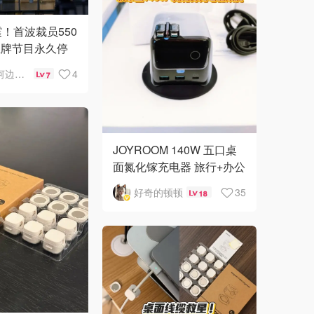
🇳🇿
震！首波裁员550
新西兰
王牌节目永久停
泰晤士河边打工人
4
7
JOYROOM 140W 五口桌
面氮化镓充电器 旅行+办公
好伴侣
好奇的顿顿
35
18