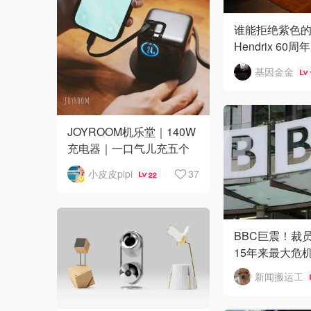
谁能拒绝紫色的Ma
Hendrix 6
式发布 💜
基因金金
JOYROOM机乐堂｜140W
充电器｜一口气儿充五个
设备不费劲～｜超萌UI设
小皮皮pipi
37
22
计
BBC巨震！裁员
15年来最大危
新闻搬运工