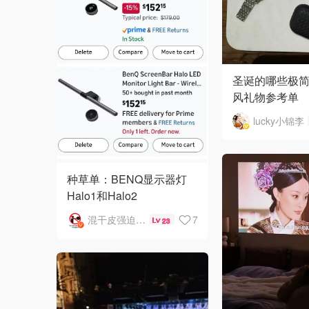
圣诞的哪些极
风礼物参考单
lucky小锦李
种草单：BENQ显示器灯
Halo1和Halo2
混干皮强迫症嘴很叼
7
23