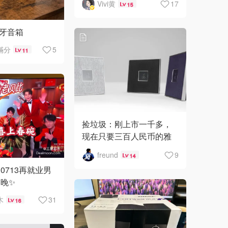
Vivi黄
17
15
l蓝牙音箱
滿分
5
11
捡垃圾：刚上市一千多，
现在只要三百人民币的雅
马哈音响
freund
9
14
0713再就业男
晚✨
木
31
16