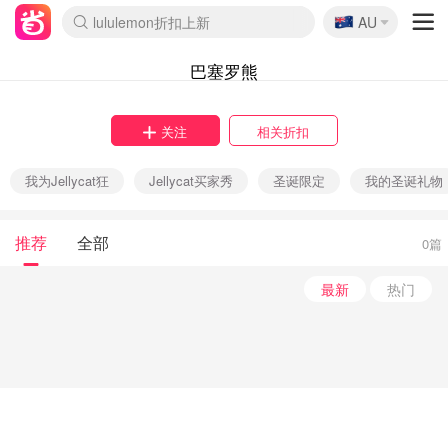
🇦🇺
lululemon折扣上新
AU
Sasa美妆护肤3.5折
SSENSE年中3折
FreshBeauty好价汇总
Cettire降价+叠9折
Farfetch折上8折
WWS Coles超市实拍
viagogo二手票捡漏
Myer清仓1折起
The Outnet奢牌1折起
David Jones 3折起
Flannels大牌1折
Perfumes Club护肤1折
AMIRO返校季6.2折
Oweek抽奖送Airpods
Amazon折扣汇总
eToro入金$200送$50
Amazon数码好物
ICONIC本周7.5折
ThedoubleF高奢地板价
Moose Knuckles 6折
丝芙兰5折起
EUFY官网3.7折起
Selenichast首饰2折
Trip机票酒店促销
YSL送5件彩妆礼
Amazon家居好物
BIGBANG巡演开票
David Jones时尚3折
Amazon美妆护肤
雅漾大喷$8
过敏原检测盒$33
伊索独家赠50ml沐浴露
科颜氏清仓3折
SEALIFE海洋馆门票6折
丝塔芙大白罐$16
订阅Newsletter送香薰
Cult Beauty 6.8折
Harrods圣诞日历2.3折
LN-CC奢牌私促3折
d'Alba空姐喷雾$16
EVE LOM套装逆天2折
Bernardelli独家4折
Adore Beauty 6折起
CT圣诞日历
Mytheresa奢品2.7折
Luxury Escapes 9折
Currentbody美容仪9折
卡诗9折+赠4件礼
MOON Garden Live
ALLSAINTS美衣3折
Roborock扫地机3.7折
Tingo Life水杯$24
Valentino官网5折
CR洗发护发6.3折
巴塞罗熊
关注
相关折扣
我为Jellycat狂
Jellycat买家秀
圣诞限定
我的圣诞礼物
推荐
全部
0篇
最新
热门