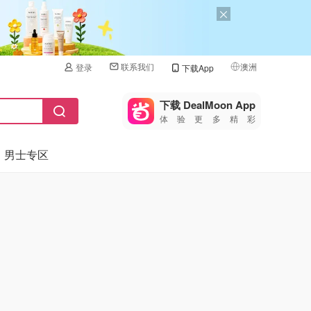
联系我们
澳洲
登录
下载App
🇺🇸
美国
下载 DealMoon App
体验更多精彩
🇨🇳
中国
男士专区
🇨🇦
加拿大
🇬🇧
英国
🇩🇪
德国
🇫🇷
法国
🇮🇹
意大利
🇦🇺
澳洲