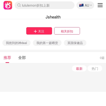
🇦🇺
lululemon折扣上新
AU
Sasa美妆护肤3.5折
SSENSE年中3折
FreshBeauty好价汇总
Cettire降价+叠9折
Farfetch折上8折
WWS Coles超市实拍
viagogo二手票捡漏
Myer清仓1折起
The Outnet奢牌1折起
David Jones 3折起
Flannels大牌1折
Perfumes Club护肤1折
AMIRO返校季6.2折
Oweek抽奖送Airpods
Amazon折扣汇总
eToro入金$200送$50
Amazon数码好物
ICONIC本周7.5折
ThedoubleF高奢地板价
Moose Knuckles 6折
丝芙兰5折起
EUFY官网3.7折起
Selenichast首饰2折
Trip机票酒店促销
YSL送5件彩妆礼
Amazon家居好物
BIGBANG巡演开票
David Jones时尚3折
Amazon美妆护肤
雅漾大喷$8
过敏原检测盒$33
伊索独家赠50ml沐浴露
科颜氏清仓3折
SEALIFE海洋馆门票6折
丝塔芙大白罐$16
订阅Newsletter送香薰
Cult Beauty 6.8折
Harrods圣诞日历2.3折
LN-CC奢牌私促3折
d'Alba空姐喷雾$16
EVE LOM套装逆天2折
Bernardelli独家4折
Adore Beauty 6折起
CT圣诞日历
Mytheresa奢品2.7折
Luxury Escapes 9折
Currentbody美容仪9折
卡诗9折+赠4件礼
MOON Garden Live
ALLSAINTS美衣3折
Roborock扫地机3.7折
Tingo Life水杯$24
Valentino官网5折
CR洗发护发6.3折
Jshealth
关注
相关折扣
我抢到的神deal
我的第一篇晒货
英国保健品
推荐
全部
0篇
最新
热门