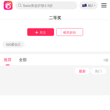
🇦🇺
Sasa美妆护肤3.5折
AU
lululemon折扣上新
SSENSE年中2.5折
FreshBeauty好价汇总
Cettire降价+叠9折
WWS Coles超市实拍
viagogo二手票捡漏
Myer超级周末
The Outnet奢牌1折起
David Jones 3折起
Flannels大牌1折
Perfumes Club护肤1折
AMIRO面罩$251
Amazon折扣汇总
eToro入金$200送$50
Amazon数码好物
ICONIC本周7.5折
ThedoubleF高奢地板价
Moose Knuckles 6折
丝芙兰5折起
EUFY摄像头$98
Selenichast首饰2折
Trip机票酒店促销
YSL送5件彩妆礼
Amazon家居好物
Amazon美妆护肤
雅漾大喷$8
过敏原检测盒$33
伊索独家赠50ml沐浴露
科颜氏高保湿面霜$29
SEALIFE海洋馆门票6折
丝塔芙大白罐$16
订阅Newsletter送香薰
Cult Beauty 6.8折
Harrods圣诞日历$525
LN-CC奢牌私促3折
d'Alba空姐喷雾$16
EVE LOM套装£56
Bernardelli独家4折
Adore Beauty 6折起
CT圣诞日历
Mytheresa奢品2.7折
Luxury Escapes 9折
Currentbody美容仪$881
MOON Garden Live
Roborock扫地机$649
Tingo Life水杯$24
Valentino官网5折
CR洗护套装$23
修丽可4件套$159
Myer彩妆2件7折
GANNI官网4.5折
Stylevana韩妆4折
Tessabit高奢8.5折
OGX洗发水$11
Amazon阿德莱德次日达
卡诗8.5折+赠礼
Philips Hue灯具8折
二等奖
关注
相关折扣
520爱自己
推荐
全部
0篇
最新
热门