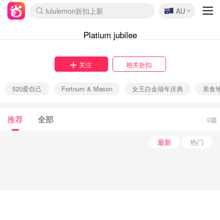
🇦🇺
lululemon折扣上新
AU
Sasa美妆护肤3.5折
SSENSE年中2.5折
FreshBeauty好价汇总
Cettire降价+叠9折
WWS Coles超市实拍
viagogo二手票捡漏
Myer超级周末
The Outnet奢牌1折起
David Jones 3折起
Flannels大牌1折
Perfumes Club护肤1折
AMIRO面罩$251
Amazon折扣汇总
eToro入金$200送$50
Amazon数码好物
ICONIC本周7.5折
ThedoubleF高奢地板价
Moose Knuckles 6折
丝芙兰5折起
EUFY摄像头$98
Selenichast首饰2折
Trip机票酒店促销
YSL送5件彩妆礼
Amazon家居好物
Amazon美妆护肤
雅漾大喷$8
过敏原检测盒$33
伊索独家赠50ml沐浴露
科颜氏高保湿面霜$29
SEALIFE海洋馆门票6折
丝塔芙大白罐$16
订阅Newsletter送香薰
Cult Beauty 6.8折
Harrods圣诞日历$525
LN-CC奢牌私促3折
d'Alba空姐喷雾$16
EVE LOM套装£56
Bernardelli独家4折
Adore Beauty 6折起
CT圣诞日历
Mytheresa奢品2.7折
Luxury Escapes 9折
Currentbody美容仪$881
MOON Garden Live
Roborock扫地机$649
Tingo Life水杯$24
Valentino官网5折
CR洗护套装$23
修丽可4件套$159
Myer彩妆2件7折
GANNI官网4.5折
Stylevana韩妆4折
Tessabit高奢8.5折
OGX洗发水$11
Amazon阿德莱德次日达
卡诗8.5折+赠礼
Philips Hue灯具8折
Platium jubilee
关注
相关折扣
520爱自己
Fortnum & Mason
女王白金禧年庆典
美食
推荐
全部
0篇
最新
热门