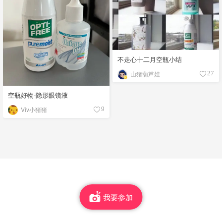
不走心十二月空瓶小结
山猪葫芦娃
27
空瓶好物-隐形眼镜液
Viv小猪猪
9
我要参加