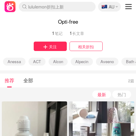
🇦🇺
lululemon折扣上新
AU
Sasa美妆护肤3.5折
SSENSE年中2.5折
FreshBeauty好价汇总
Cettire降价+叠9折
WWS Coles超市实拍
viagogo二手票捡漏
Myer超级周末
The Outnet奢牌1折起
David Jones 3折起
Flannels大牌1折
Perfumes Club护肤1折
AMIRO面罩$251
Amazon折扣汇总
eToro入金$200送$50
Amazon数码好物
ICONIC本周7.5折
ThedoubleF高奢地板价
Moose Knuckles 6折
丝芙兰5折起
EUFY摄像头$98
Selenichast首饰2折
Trip机票酒店促销
YSL送5件彩妆礼
Amazon家居好物
Amazon美妆护肤
雅漾大喷$8
过敏原检测盒$33
伊索独家赠50ml沐浴露
科颜氏高保湿面霜$29
SEALIFE海洋馆门票6折
丝塔芙大白罐$16
订阅Newsletter送香薰
Cult Beauty 6.8折
Harrods圣诞日历$525
LN-CC奢牌私促3折
d'Alba空姐喷雾$16
EVE LOM套装£56
Bernardelli独家4折
Adore Beauty 6折起
CT圣诞日历
Mytheresa奢品2.7折
Luxury Escapes 9折
Currentbody美容仪$881
MOON Garden Live
Roborock扫地机$649
Tingo Life水杯$24
Valentino官网5折
CR洗护套装$23
修丽可4件套$159
Myer彩妆2件7折
GANNI官网4.5折
Stylevana韩妆4折
Tessabit高奢8.5折
OGX洗发水$11
Amazon阿德莱德次日达
卡诗8.5折+赠礼
Philips Hue灯具8折
Opti-free
1
1
笔记
长文章
关注
相关折扣
Anessa
ACT
Alcon
Alpecin
Aveeno
Bath
推荐
全部
2篇
最新
热门