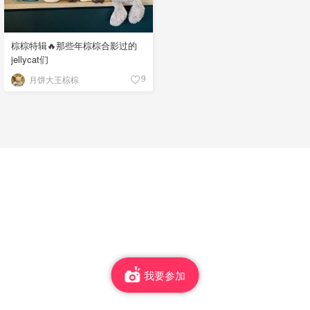
棕棕特辑🔥那些年棕棕合影过的
jellycat们
月饼大王棕棕
9
我要参加