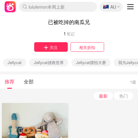
🇦🇺
lululemon本周上新
AU
Sasa美妆护肤3.5折
SSENSE年中3折
FreshBeauty好价汇总
Cettire降价+叠9折
Farfetch折上8折
WWS Coles超市实拍
viagogo二手票捡漏
Myer清仓1折起
The Outnet奢牌1折起
David Jones 3折起
Flannels大牌1折
Perfumes Club护肤1折
AMIRO返校季6.2折
Oweek抽奖送Airpods
Amazon折扣汇总
eToro入金$200送$50
Amazon数码好物
ICONIC本周7.5折
ThedoubleF高奢地板价
Moose Knuckles 6折
丝芙兰5折起
EUFY官网3.7折起
Selenichast首饰2折
Trip机票酒店促销
YSL送5件彩妆礼
Amazon家居好物
BIGBANG巡演开票
David Jones时尚3折
Amazon美妆护肤
雅漾大喷$8
过敏原检测盒$33
伊索独家赠50ml沐浴露
科颜氏送高保湿面霜
SEALIFE海洋馆门票6折
丝塔芙大白罐$16
订阅Newsletter送香薰
Cult Beauty 6.8折
Harrods圣诞日历2.3折
LN-CC奢牌私促3折
d'Alba空姐喷雾$16
EVE LOM套装逆天2折
Bernardelli独家4折
Adore Beauty 6折起
CT圣诞日历
Mytheresa奢品2.7折
已被吃掉的南瓜兄
1
笔记
关注
相关折扣
Jellycat
Jellycat拯救世界
Jellycat摆拍大赛
我为Jellyc
推荐
全部
1篇
最新
热门