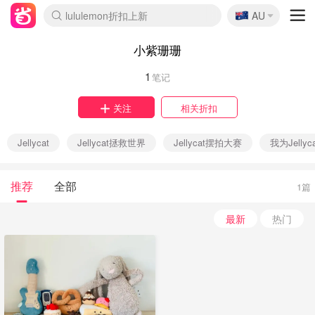
🇦🇺
lululemon折扣上新
AU
Sasa美妆护肤3.5折
SSENSE年中2.5折
FreshBeauty好价汇总
Cettire降价+叠9折
WWS Coles超市实拍
viagogo二手票捡漏
Myer超级周末
The Outnet奢牌1折起
David Jones 3折起
Flannels大牌1折
Perfumes Club护肤1折
AMIRO面罩$251
Amazon折扣汇总
eToro入金$200送$50
Amazon数码好物
ICONIC本周7.5折
ThedoubleF高奢地板价
Moose Knuckles 6折
丝芙兰5折起
EUFY摄像头$98
Selenichast首饰2折
Trip机票酒店促销
YSL送5件彩妆礼
Amazon家居好物
Amazon美妆护肤
雅漾大喷$8
过敏原检测盒$33
伊索独家赠50ml沐浴露
科颜氏高保湿面霜$29
SEALIFE海洋馆门票6折
丝塔芙大白罐$16
订阅Newsletter送香薰
Cult Beauty 6.8折
Harrods圣诞日历$525
LN-CC奢牌私促3折
d'Alba空姐喷雾$16
EVE LOM套装£56
Bernardelli独家4折
Adore Beauty 6折起
CT圣诞日历
Mytheresa奢品2.7折
Luxury Escapes 9折
Currentbody美容仪$881
MOON Garden Live
Roborock扫地机$649
Tingo Life水杯$24
Valentino官网5折
CR洗护套装$23
修丽可4件套$159
Myer彩妆2件7折
GANNI官网4.5折
Stylevana韩妆4折
Tessabit高奢8.5折
OGX洗发水$11
Amazon阿德莱德次日达
卡诗8.5折+赠礼
Philips Hue灯具8折
小紫珊珊
1
笔记
关注
相关折扣
Jellycat
Jellycat拯救世界
Jellycat摆拍大赛
我为Jellyc
推荐
全部
1篇
最新
热门