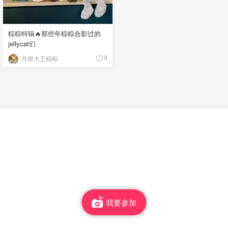
棕棕特辑🔥那些年棕棕合影过的
jellycat们
月饼大王棕棕
9
我要参加