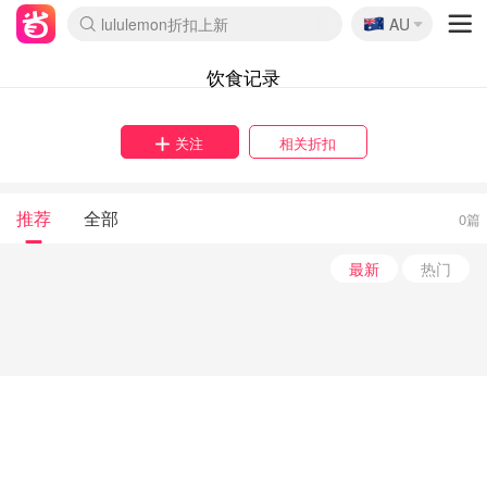
🇦🇺
lululemon折扣上新
AU
Sasa美妆护肤3.5折
SSENSE年中2.5折
FreshBeauty好价汇总
Cettire降价+叠9折
WWS Coles超市实拍
viagogo二手票捡漏
Myer超级周末
The Outnet奢牌1折起
David Jones 3折起
Flannels大牌1折
Perfumes Club护肤1折
AMIRO面罩$251
Amazon折扣汇总
eToro入金$200送$50
Amazon数码好物
ICONIC本周7.5折
ThedoubleF高奢地板价
Moose Knuckles 6折
丝芙兰5折起
EUFY摄像头$98
Selenichast首饰2折
Trip机票酒店促销
YSL送5件彩妆礼
Amazon家居好物
Amazon美妆护肤
雅漾大喷$8
过敏原检测盒$33
伊索独家赠50ml沐浴露
科颜氏高保湿面霜$29
SEALIFE海洋馆门票6折
丝塔芙大白罐$16
订阅Newsletter送香薰
Cult Beauty 6.8折
Harrods圣诞日历$525
LN-CC奢牌私促3折
d'Alba空姐喷雾$16
EVE LOM套装£56
Bernardelli独家4折
Adore Beauty 6折起
CT圣诞日历
Mytheresa奢品2.7折
Luxury Escapes 9折
Currentbody美容仪$881
MOON Garden Live
Roborock扫地机$649
Tingo Life水杯$24
Valentino官网5折
CR洗护套装$23
修丽可4件套$159
Myer彩妆2件7折
GANNI官网4.5折
Stylevana韩妆4折
Tessabit高奢8.5折
OGX洗发水$11
Amazon阿德莱德次日达
卡诗8.5折+赠礼
Philips Hue灯具8折
饮食记录
关注
相关折扣
推荐
全部
0篇
最新
热门