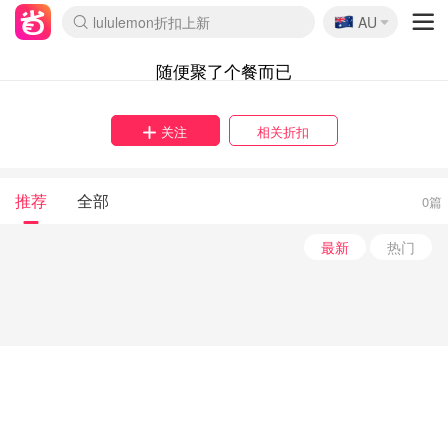
🇦🇺
lululemon折扣上新
AU
Sasa美妆护肤3.5折
SSENSE年中2.5折
FreshBeauty好价汇总
Cettire降价+叠9折
WWS Coles超市实拍
viagogo二手票捡漏
Myer超级周末
The Outnet奢牌1折起
David Jones 3折起
Flannels大牌1折
Perfumes Club护肤1折
AMIRO面罩$251
Amazon折扣汇总
eToro入金$200送$50
Amazon数码好物
ICONIC本周7.5折
ThedoubleF高奢地板价
Moose Knuckles 6折
丝芙兰5折起
EUFY摄像头$98
Selenichast首饰2折
Trip机票酒店促销
YSL送5件彩妆礼
Amazon家居好物
Amazon美妆护肤
雅漾大喷$8
过敏原检测盒$33
伊索独家赠50ml沐浴露
科颜氏高保湿面霜$29
SEALIFE海洋馆门票6折
丝塔芙大白罐$16
订阅Newsletter送香薰
Cult Beauty 6.8折
Harrods圣诞日历$525
LN-CC奢牌私促3折
d'Alba空姐喷雾$16
EVE LOM套装£56
Bernardelli独家4折
Adore Beauty 6折起
CT圣诞日历
Mytheresa奢品2.7折
Luxury Escapes 9折
Currentbody美容仪$881
MOON Garden Live
Roborock扫地机$649
Tingo Life水杯$24
Valentino官网5折
CR洗护套装$23
修丽可4件套$159
Myer彩妆2件7折
GANNI官网4.5折
Stylevana韩妆4折
Tessabit高奢8.5折
OGX洗发水$11
Amazon阿德莱德次日达
卡诗8.5折+赠礼
Philips Hue灯具8折
随便聚了个餐而已
关注
相关折扣
推荐
全部
0篇
最新
热门