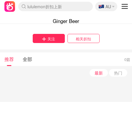
🇦🇺
lululemon折扣上新
AU
Sasa美妆护肤3.5折
SSENSE年中2.5折
FreshBeauty好价汇总
Cettire降价+叠9折
WWS Coles超市实拍
viagogo二手票捡漏
Myer超级周末
The Outnet奢牌1折起
David Jones 3折起
Flannels大牌1折
Perfumes Club护肤1折
AMIRO面罩$251
Amazon折扣汇总
eToro入金$200送$50
Amazon数码好物
ICONIC本周7.5折
ThedoubleF高奢地板价
Moose Knuckles 6折
丝芙兰5折起
EUFY摄像头$98
Selenichast首饰2折
Trip机票酒店促销
YSL送5件彩妆礼
Amazon家居好物
Amazon美妆护肤
雅漾大喷$8
过敏原检测盒$33
伊索独家赠50ml沐浴露
科颜氏高保湿面霜$29
SEALIFE海洋馆门票6折
丝塔芙大白罐$16
订阅Newsletter送香薰
Cult Beauty 6.8折
Harrods圣诞日历$525
LN-CC奢牌私促3折
d'Alba空姐喷雾$16
EVE LOM套装£56
Bernardelli独家4折
Adore Beauty 6折起
CT圣诞日历
Mytheresa奢品2.7折
Luxury Escapes 9折
Currentbody美容仪$881
MOON Garden Live
Roborock扫地机$649
Tingo Life水杯$24
Valentino官网5折
CR洗护套装$23
修丽可4件套$159
Myer彩妆2件7折
GANNI官网4.5折
Stylevana韩妆4折
Tessabit高奢8.5折
OGX洗发水$11
Amazon阿德莱德次日达
卡诗8.5折+赠礼
Philips Hue灯具8折
Ginger Beer
关注
相关折扣
推荐
全部
0篇
最新
热门