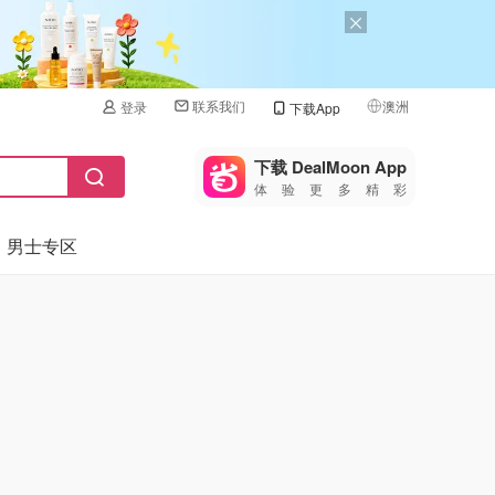
联系我们
澳洲
登录
下载App
🇺🇸
美国
下载 DealMoon App
体验更多精彩
🇨🇳
中国
男士专区
🇨🇦
加拿大
🇬🇧
英国
🇩🇪
德国
🇫🇷
法国
🇮🇹
意大利
🇦🇺
澳洲