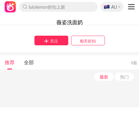
🇦🇺
lululemon折扣上新
AU
Sasa美妆护肤3.5折
SSENSE年中2.5折
FreshBeauty好价汇总
Cettire降价+叠9折
WWS Coles超市实拍
viagogo二手票捡漏
Myer超级周末
The Outnet奢牌1折起
David Jones 3折起
Flannels大牌1折
Perfumes Club护肤1折
AMIRO面罩$251
Amazon折扣汇总
eToro入金$200送$50
Amazon数码好物
ICONIC本周7.5折
ThedoubleF高奢地板价
Moose Knuckles 6折
丝芙兰5折起
EUFY摄像头$98
Selenichast首饰2折
Trip机票酒店促销
YSL送5件彩妆礼
Amazon家居好物
Amazon美妆护肤
雅漾大喷$8
过敏原检测盒$33
伊索独家赠50ml沐浴露
科颜氏高保湿面霜$29
SEALIFE海洋馆门票6折
丝塔芙大白罐$16
订阅Newsletter送香薰
Cult Beauty 6.8折
Harrods圣诞日历$525
LN-CC奢牌私促3折
d'Alba空姐喷雾$16
EVE LOM套装£56
Bernardelli独家4折
Adore Beauty 6折起
CT圣诞日历
Mytheresa奢品2.7折
Luxury Escapes 9折
Currentbody美容仪$881
MOON Garden Live
Roborock扫地机$649
Tingo Life水杯$24
Valentino官网5折
CR洗护套装$23
修丽可4件套$159
Myer彩妆2件7折
GANNI官网4.5折
Stylevana韩妆4折
Tessabit高奢8.5折
OGX洗发水$11
Amazon阿德莱德次日达
卡诗8.5折+赠礼
Philips Hue灯具8折
薇姿洗面奶
关注
相关折扣
推荐
全部
0篇
最新
热门