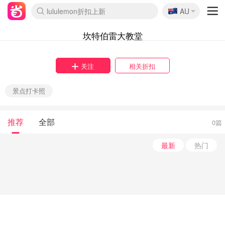
🇦🇺
lululemon折扣上新
AU
Sasa美妆护肤3.5折
SSENSE年中2.5折
FreshBeauty好价汇总
Cettire降价+叠9折
WWS Coles超市实拍
viagogo二手票捡漏
Myer超级周末
The Outnet奢牌1折起
David Jones 3折起
Flannels大牌1折
Perfumes Club护肤1折
AMIRO面罩$251
Amazon折扣汇总
eToro入金$200送$50
Amazon数码好物
ICONIC本周7.5折
ThedoubleF高奢地板价
Moose Knuckles 6折
丝芙兰5折起
EUFY摄像头$98
Selenichast首饰2折
Trip机票酒店促销
YSL送5件彩妆礼
Amazon家居好物
Amazon美妆护肤
雅漾大喷$8
过敏原检测盒$33
伊索独家赠50ml沐浴露
科颜氏高保湿面霜$29
SEALIFE海洋馆门票6折
丝塔芙大白罐$16
订阅Newsletter送香薰
Cult Beauty 6.8折
Harrods圣诞日历$525
LN-CC奢牌私促3折
d'Alba空姐喷雾$16
EVE LOM套装£56
Bernardelli独家4折
Adore Beauty 6折起
CT圣诞日历
Mytheresa奢品2.7折
Luxury Escapes 9折
Currentbody美容仪$881
MOON Garden Live
Roborock扫地机$649
Tingo Life水杯$24
Valentino官网5折
CR洗护套装$23
修丽可4件套$159
Myer彩妆2件7折
GANNI官网4.5折
Stylevana韩妆4折
Tessabit高奢8.5折
OGX洗发水$11
Amazon阿德莱德次日达
卡诗8.5折+赠礼
Philips Hue灯具8折
坎特伯雷大教堂
关注
相关折扣
景点打卡照
推荐
全部
0篇
最新
热门