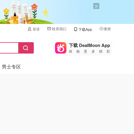
联系我们
澳洲
登录
下载App
🇺🇸
美国
下载 DealMoon App
体验更多精彩
🇨🇳
中国
男士专区
🇨🇦
加拿大
🇬🇧
英国
🇩🇪
德国
🇫🇷
法国
🇮🇹
意大利
🇦🇺
澳洲