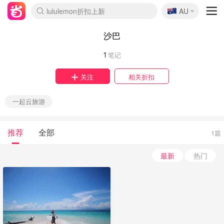
lululemon折扣上新
🇦🇺
AU
Sasa美妆护肤3.5折
SSENSE年中3折
FreshBeauty好价汇总
Cettire降价+叠9折
Farfetch折上8折
WWS Coles超市实拍
viagogo二手票捡漏
Myer清仓1折起
The Outnet奢牌1折起
David Jones 3折起
Flannels大牌1折
Perfumes Club护肤1折
AMIRO返校季6.2折
Oweek抽奖送Airpods
Amazon折扣汇总
eToro入金$200送$50
Amazon数码好物
ICONIC本周7.5折
ThedoubleF高奢地板价
Moose Knuckles 6折
丝芙兰5折起
EUFY官网3.7折起
Selenichast首饰2折
Trip机票酒店促销
YSL送5件彩妆礼
Amazon家居好物
BIGBANG巡演开票
David Jones时尚3折
Amazon美妆护肤
雅漾大喷$8
过敏原检测盒$33
伊索独家赠50ml沐浴露
科颜氏清仓3折
SEALIFE海洋馆门票6折
丝塔芙大白罐$16
订阅Newsletter送香薰
Cult Beauty 6.8折
Harrods圣诞日历2.3折
LN-CC奢牌私促3折
d'Alba空姐喷雾$16
EVE LOM套装逆天2折
Bernardelli独家4折
Adore Beauty 6折起
CT圣诞日历
Mytheresa奢品2.7折
Luxury Escapes 9折
Currentbody美容仪9折
卡诗9折+赠4件礼
MOON Garden Live
ALLSAINTS美衣3折
Roborock扫地机3.7折
Tingo Life水杯$24
Valentino官网5折
CR洗发护发6.3折
沙巴
1
笔记
关注
相关折扣
一起云旅游
推荐
全部
1篇
最新
热门