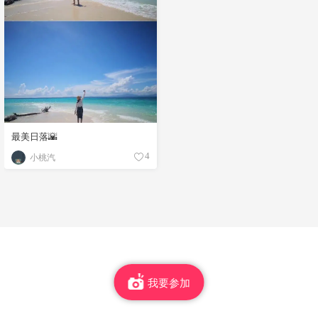
最美日落🌇
小桃汽
4
我要参加