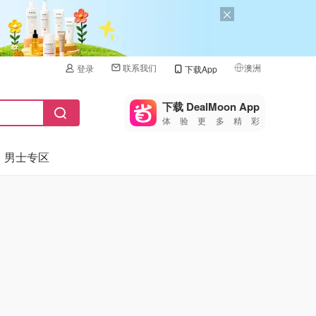
联系我们
澳洲
登录
下载App
🇺🇸
美国
下载 DealMoon App
体验更多精彩
🇨🇳
中国
男士专区
🇨🇦
加拿大
🇬🇧
英国
🇩🇪
德国
🇫🇷
法国
🇮🇹
意大利
🇦🇺
澳洲