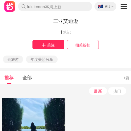
🇦🇺
lululemon本周上新
AU
Sasa美妆护肤3.5折
SSENSE年中3折
FreshBeauty好价汇总
Cettire降价+叠9折
Farfetch折上8折
WWS Coles超市实拍
viagogo二手票捡漏
Myer清仓1折起
The Outnet奢牌1折起
David Jones 3折起
Flannels大牌1折
Perfumes Club护肤1折
AMIRO返校季6.2折
Oweek抽奖送Airpods
Amazon折扣汇总
eToro入金$200送$50
Amazon数码好物
ICONIC本周7.5折
ThedoubleF高奢地板价
Moose Knuckles 6折
丝芙兰5折起
EUFY官网3.7折起
Selenichast首饰2折
Trip机票酒店促销
YSL送5件彩妆礼
Amazon家居好物
BIGBANG巡演开票
David Jones时尚3折
Amazon美妆护肤
雅漾大喷$8
过敏原检测盒$33
伊索独家赠50ml沐浴露
科颜氏送高保湿面霜
CW药房打折海报
SEALIFE海洋馆门票6折
丝塔芙大白罐$16
订阅Newsletter送香薰
Cult Beauty 6.8折
Harrods圣诞日历2.3折
LN-CC奢牌私促3折
d'Alba空姐喷雾$16
EVE LOM套装逆天2折
Bernardelli独家4折
Adore Beauty 6折起
CT圣诞日历
Mytheresa奢品2.7折
三亚艾迪逊
1
笔记
关注
相关折扣
云旅游
年度美照分享
推荐
全部
1篇
最新
热门